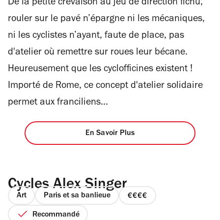
De la petite crevaison au jeu de direction fichu,
4
rouler sur le pavé n’épargne ni les mécaniques,
ni les cyclistes n’ayant, faute de place, pas
d'atelier où remettre sur roues leur bécane.
Heureusement que les cyclofficines existent !
Importé de Rome, ce concept d'atelier solidaire
permet aux franciliens...
En Savoir Plus
Cycles Alex Singer
Art
Paris et sa banlieue
prix
4
Recommandé