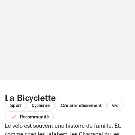
La Bicyclette
Sport
Cyclisme
12e arrondissement
prix
2
Recommandé
sur
Le vélo est souvent une histoire de famille. Et,
4