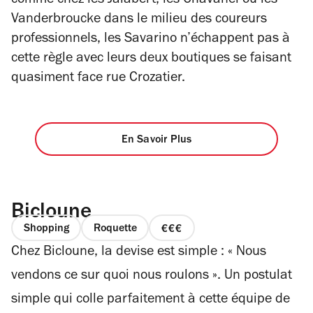
comme chez les Jalabert, les Chavanel ou les
Vanderbroucke dans le milieu des coureurs
professionnels, les Savarino n’échappent pas à
cette règle avec leurs deux boutiques se faisant
quasiment face rue Crozatier.
En Savoir Plus
Bicloune
Shopping
Roquette
prix
Chez Bicloune, la devise est simple : « Nous
3
sur
vendons ce sur quoi nous roulons ». Un postulat
4
simple qui colle parfaitement à cette équipe de