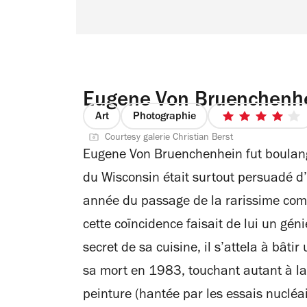
Eugene Von Bruenchenhe
Art
Photographie
4
Courtesy galerie Christian Berst
sur
Eugene Von Bruenchenhein fut boulange
5
étoiles
du Wisconsin était surtout persuadé d’
année du passage de la rarissime comè
cette coïncidence faisait de lui un gén
secret de sa cuisine, il s’attela à bât
sa mort en 1983, touchant autant à la s
peinture (hantée par les essais nucléa