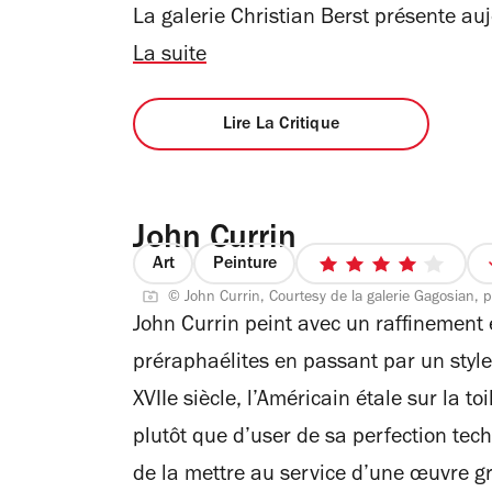
La galerie Christian Berst présente au
La suite
Lire La Critique
John Currin
Art
Peinture
4
© John Currin, Courtesy de la galerie Gagosian,
sur
John Currin peint avec un raffinement 
5
étoiles
préraphaélites en passant par un style
XVIIe siècle, l’Américain étale sur la t
plutôt que d’user de sa perfection tech
de la mettre au service d’une œuvre gr