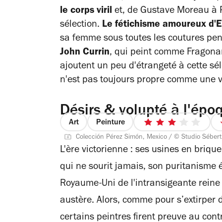
le corps viril
et, de Gustave Moreau à Pi
sélection.
Le fétichisme amoureux d'
sa femme sous toutes les coutures pe
John Currin
, qui peint comme Fragonar
ajoutent un peu d'étrangeté à cette sél
n'est pas toujours propre comme une v
Désirs & volupté à l'épo
Art
Peinture
3
Colección Pérez Simón, Mexico / © Studio Séber
sur
L'ère victorienne : ses usines en briqu
5
étoiles
qui ne sourit jamais, son puritanisme 
Royaume-Uni de l'intransigeante reine 
austère. Alors, comme pour s’extirper 
certains peintres firent preuve au cont