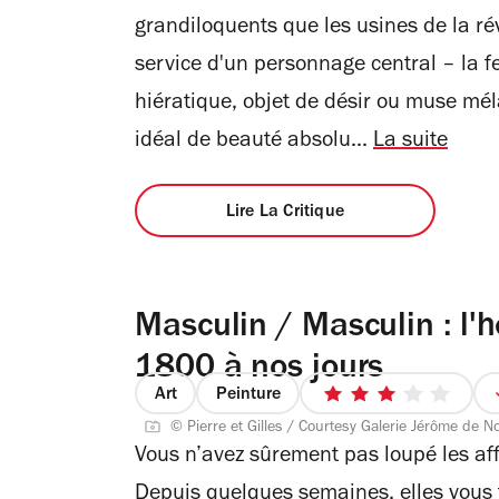
grandiloquents que les usines de la rév
service d'un personnage central – la
hiératique, objet de désir ou muse mél
idéal de beauté absolu...
La suite
Lire La Critique
Masculin / Masculin : l'
1800 à nos jours
Art
Peinture
3
© Pierre et Gilles / Courtesy Galerie Jérôme de N
sur
Vous n’avez sûrement pas loupé les aff
5
étoiles
Depuis quelques semaines, elles vous f