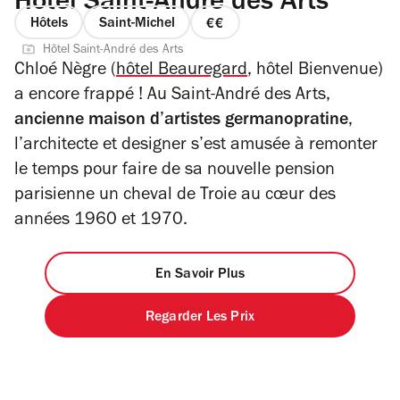
Hôtel Saint-André des Arts
Hôtels
Saint-Michel
prix
Hôtel Saint-André des Arts
2
Chloé Nègre (
hôtel Beauregard
, hôtel Bienvenue)
sur
a encore frappé ! Au Saint-André des Arts,
4
ancienne maison d’artistes germanopratine
,
l’architecte et designer s’est amusée à remonter
le temps pour faire de sa nouvelle pension
parisienne un cheval de Troie au cœur des
années 1960 et 1970.
En Savoir Plus
Regarder Les Prix