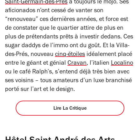
Saint-Germain-des-Prés
a toujours le mojo. Ses
5
aficionados n’ont cessé de vanter son
étoiles
“renouveau” ces dernières années, et force est
de constater que le quartier attire de plus en
plus de prétendants prêts à investir dedans. Ces
sugar daddys de l’immo ont du goût. Et la Villa-
des-Prés, nouveau
cinq-étoiles
idéalement placé
entre le géant et génial
Cravan
, l’italien
Localino
ou le café Ralph’s, s’entend déjà très bien avec
ses voisins – tous amateurs d’un luxe branchisé
porté sur l’art et le design.
Lire La Critique