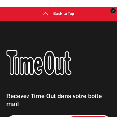
F
Back to Top
Recevez Time Out dans votre boite
mail