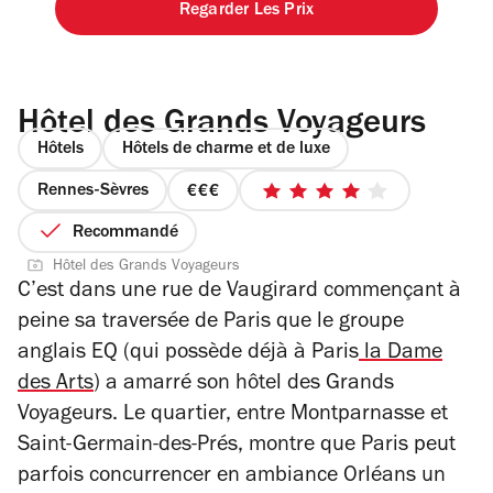
Regarder Les Prix
Hôtel des Grands Voyageurs
Hôtels
Hôtels de charme et de luxe
Rennes-Sèvres
prix
4
3
sur
Recommandé
sur
5
Hôtel des Grands Voyageurs
4
étoiles
C’est dans une rue de Vaugirard commençant à
peine sa traversée de Paris que le groupe
anglais EQ (qui possède déjà à Paris
la Dame
des Arts
) a amarré son hôtel des Grands
Voyageurs. Le quartier, entre Montparnasse et
Saint-Germain-des-Prés, montre que Paris peut
parfois concurrencer en ambiance Orléans un