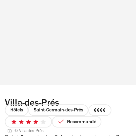
Villa-des-Prés
Hôtels
Saint-Germain-des-Prés
prix
4
Recommandé
4
sur
© Villa-des-Prés
sur
4