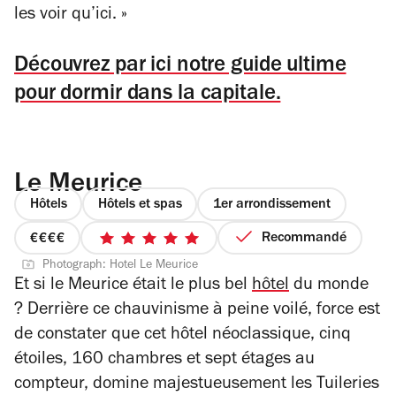
les voir qu’ici.
»
Découvrez par ici notre guide ultime
pour dormir dans la capitale.
Le Meurice
Hôtels
Hôtels et spas
1er arrondissement
Recommandé
prix
5
Photograph: Hotel Le Meurice
4
sur
Et si le Meurice était le plus bel
hôtel
du monde
sur
5
? Derrière ce chauvinisme à peine voilé, force est
4
étoiles
de constater que cet hôtel néoclassique, cinq
étoiles, 160 chambres et sept étages au
compteur, domine majestueusement les Tuileries