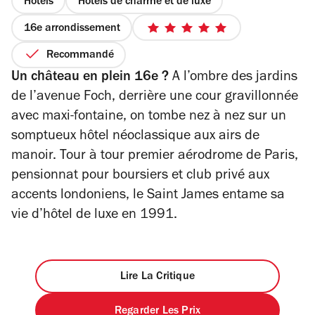
Hôtels
Hôtels de charme et de luxe
16e arrondissement
5
sur
Recommandé
5
Un château en plein 16e ?
A l’ombre des jardins
étoiles
de l’avenue Foch, derrière une cour gravillonnée
avec maxi-fontaine, on tombe nez à nez sur un
somptueux hôtel néoclassique aux airs de
manoir. Tour à tour premier aérodrome de Paris,
pensionnat pour boursiers et club privé aux
accents londoniens, le Saint James entame sa
vie d’hôtel de luxe en 1991.
Lire La Critique
Regarder Les Prix