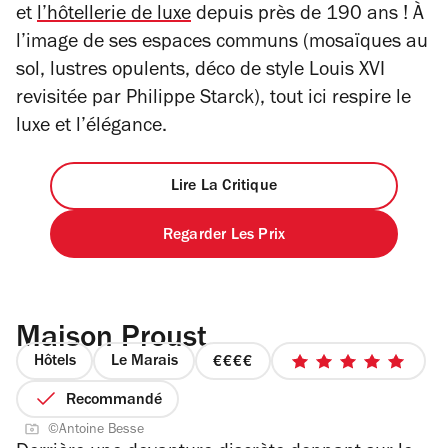
et
l’hôtellerie de luxe
depuis près de 190 ans ! À
l’image de ses espaces communs (mosaïques au
sol, lustres opulents, déco de style Louis XVI
revisitée par Philippe Starck), tout ici respire le
luxe et l’élégance.
Lire La Critique
Regarder Les Prix
Maison Proust
Hôtels
Le Marais
prix
5
4
sur
Recommandé
sur
5
©Antoine Besse
4
étoiles