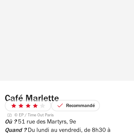
Café Marlette
Recommandé
4
sur
© EP / Time Out Paris
Où ?
51 rue des Martyrs, 9e
5
étoiles
Quand ?
Du lundi au vendredi, de 8h30 à