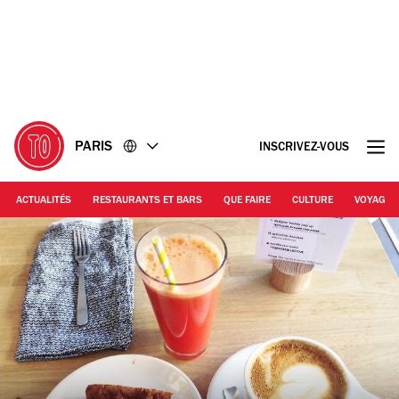
Accéder
Accéder
au
au
contenu
pied
de
page
PARIS
INSCRIVEZ-VOUS
ACTUALITÉS
RESTAURANTS ET BARS
QUE FAIRE
CULTURE
VOYAGE