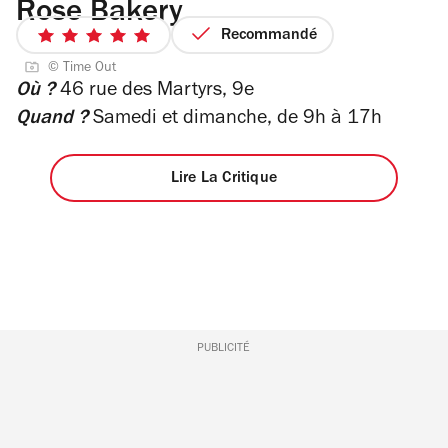
Rose Bakery
Recommandé
5
sur
© Time Out
Où ?
46 rue des Martyrs, 9e
5
étoiles
Quand ?
Samedi et dimanche, de 9h à 17h
Lire La Critique
PUBLICITÉ