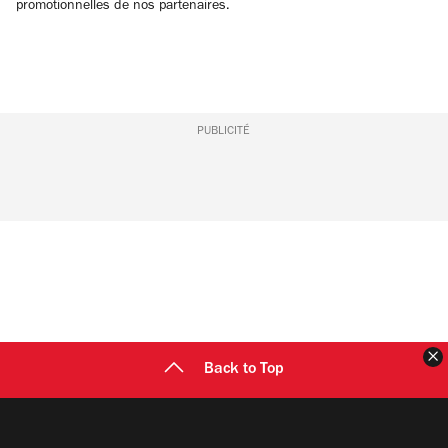
promotionnelles de nos partenaires.
PUBLICITÉ
F
Back to Top