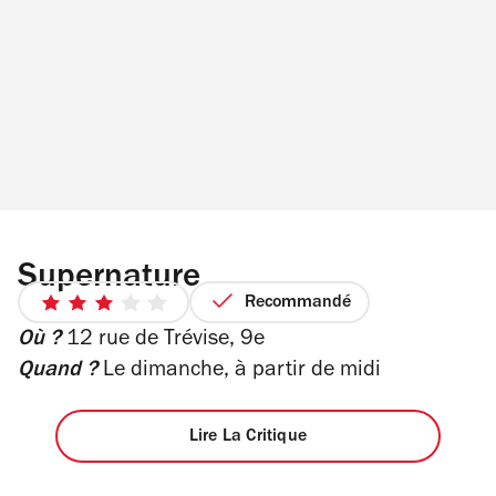
Supernature
Recommandé
3
Où ?
12 rue de Trévise, 9e
sur
5
Quand ?
Le dimanche, à partir de midi
étoiles
Lire La Critique