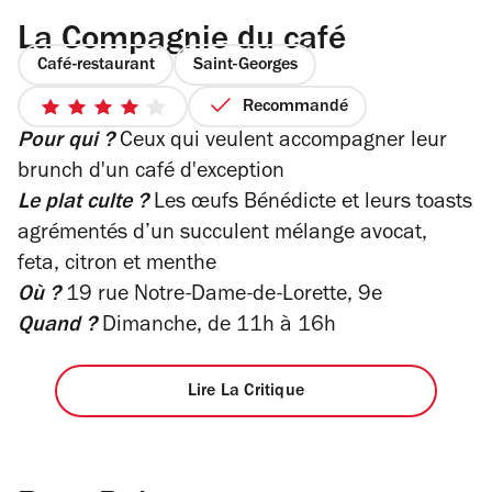
La Compagnie du café
Café-restaurant
Saint-Georges
Recommandé
4
Pour qui ?
Ceux qui veulent accompagner leur
sur
5
brunch d'un café d'exception
étoiles
Le plat culte ?
L
es œufs Bénédicte et leurs toasts
agrémentés d’un succulent mélange avocat,
feta, citron et menthe
Où ?
19 rue Notre-Dame-de-Lorette, 9e
Quand ?
Dimanche, de 11h à 16h
Lire La Critique