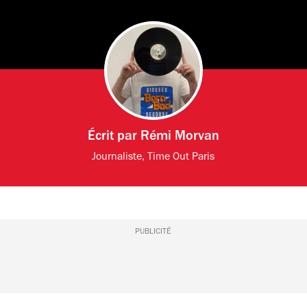
Écrit par
Rémi Morvan
Journaliste, Time Out Paris
PUBLICITÉ