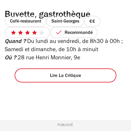
Buvette, gastrothèque
Café-restaurant
Saint-Georges
prix
2
Recommandé
4
sur
Quand ?
Du lundi au vendredi, de 8h30 à 00h ;
sur
4
5
Samedi et dimanche, de 10h à minuit
étoiles
Où ?
28 rue Henri Monnier, 9e
Lire La Critique
PUBLICITÉ