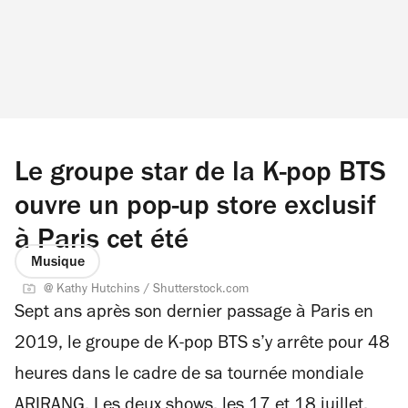
jouera l'intégralité des Quatre Saisons. Une
occasion unique d'écouter le chef-d'œuvre de
Vivaldi dans le cadre champêtre du Jardin
d’Acclimatation. Où ? Jardin d’Acclimatation,
bois de Boulogne, Paris 16e.Quand ? vendredi 4
septembre 2026, 21h.Combien ? 31-40 €.
Le groupe star de la K-pop BTS
ouvre un pop-up store exclusif
à Paris cet été
Musique
@ Kathy Hutchins / Shutterstock.com
Sept ans après son dernier passage à Paris en
2019, le groupe de K-pop BTS s’y arrête pour 48
heures dans le cadre de sa tournée mondiale
ARIRANG. Les deux shows, les 17 et 18 juillet,