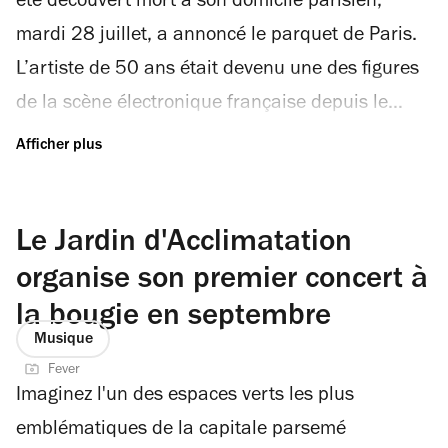
été découvert mort à son domicile parisien,
mardi 28 juillet, a annoncé le parquet de Paris.
L’artiste de 50 ans était devenu une des figures
de la scène électronique française depuis le
succès de son titre « Nightcall », coproduit par
Guy-Manuel de Homem-Christo de Daft Punk. Le
morceau était devenu un hit mondial après avoir
Le Jardin d'Acclimatation
été choisi par Nicolas Winding Refn pour la
scène d’ouverture de son film Drive avec Ryan
organise son premier concert à
Gosling en 2011. Kavinsky avait repris cette
la bougie en septembre
Musique
chanson avec l'artiste belge Angèle et le groupe
Fever
Phoenix lors de la cérémonie de clôture des Jeux
Imaginez l'un des espaces verts les plus
olympiques de Paris, en 2024. Au cinéma,
emblématiques de la capitale parsemé
Kavinsky avait notamment incarné Dan, le chef