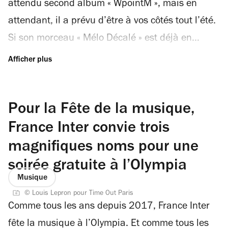
attendu second album « WpointM », mais en
parfaits pour prendre des forces avant le live
attendant, il a prévu d’être à vos côtés tout l’été.
A/V électronique de Fabrice Élie-Hubert, pensé à
Si son morceau « Mélo Décalé » est déjà en
partir de voix de poissons (oui oui) et d’images
bonne place dans notre playlist, Tiakola
sous-marines ou la carte blanche filée à...
occupera également le terrain des festivals,
annonçant sa présence à Solidays ce dimanche
Pour la Fête de la musique,
28 juin pour la première date de sa soirée « No
M no party ». MC Tiakola Une sauterie pendant
France Inter convie trois
laquelle il officiera en tant que MC flanqué de
magnifiques noms pour une
trois DJs, et qui devrait prendre la forme d’une
soirée gratuite à l’Olympia
fédératrice célébration de la melo, ce genre
Musique
hybridant, grosso modo, le rap aux sonorités du
© Louis Lepron pour Time Out Paris
Comme tous les ans depuis 2017, France Inter
monde entier (afrobeats, coupé-décalé, rumba
fête la musique à l’Olympia. Et comme tous les