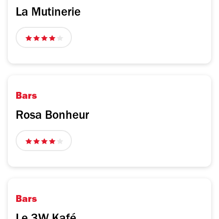
La Mutinerie
4
sur
5
étoiles
Bars
Rosa Bonheur
4
sur
5
étoiles
Bars