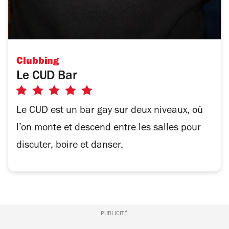
Clubbing
Le CUD Bar
5
sur
Le CUD est un bar gay sur deux niveaux, où
5
l’on monte et descend entre les salles pour
étoiles
discuter, boire et danser.
PUBLICITÉ