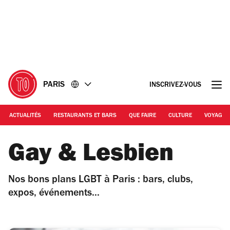
Accéder
Accéder
au
au
contenu
pied
de
page
PARIS
INSCRIVEZ-VOUS
ACTUALITÉS
RESTAURANTS ET BARS
QUE FAIRE
CULTURE
VOYAGE
Gay & Lesbien
Nos bons plans LGBT à Paris : bars, clubs,
expos, événements...