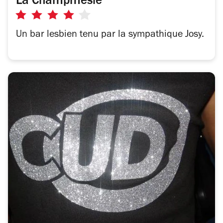
La Champmeslé
4
sur
Un bar lesbien tenu par la sympathique Josy.
5
étoiles