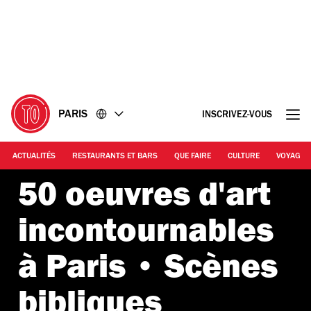
Accéder
Accéder
au
au
contenu
pied
de
page
PARIS
INSCRIVEZ-VOUS
ACTUALITÉS
RESTAURANTS ET BARS
QUE FAIRE
CULTURE
VOYAGE
50 oeuvres d'art
incontournables
à Paris • Scènes
bibliques