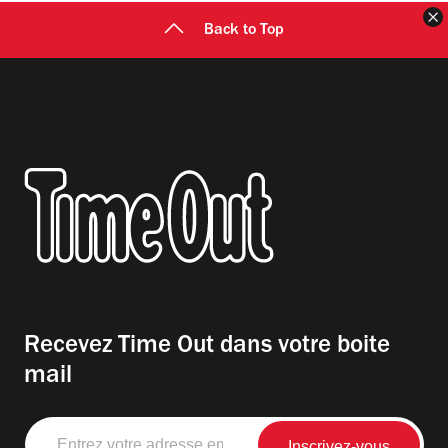
F
Back to Top
Recevez Time Out dans votre boite
mail
Entrez