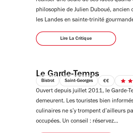
réaliser une seule de ses idées quand 
4
étoiles
philosophie de Julien Duboué, ancien c
les Landes en sainte-trinité gourmande
Lire La Critique
Le Garde-Temps
Bistrot
Saint-Georges
prix
Ouvert depuis juillet 2011, le Garde-T
2
sur
demeurent. Les touristes bien informés
4
culinaires ne s’y trompent d’ailleurs pa
occupées. Un conseil : réservez...