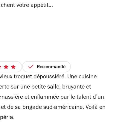
chent votre appétit...
Recommandé
5
vieux troquet dépoussiéré. Une cuisine
sur
5
te sur une petite salle, bruyante et
étoiles
rnassière et enflammée par le talent d’un
et de sa brigade sud-américaine. Voilà en
péria.