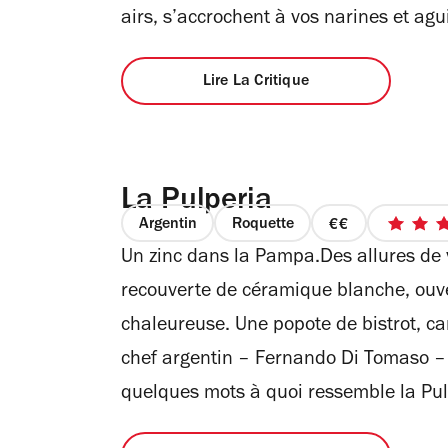
airs, s’accrochent à vos narines et agui
Lire La Critique
La Pulperia
Argentin
Roquette
prix
Un zinc dans la Pampa.Des allures de 
2
sur
recouverte de céramique blanche, ouver
4
chaleureuse. Une popote de bistrot, ca
chef argentin – Fernando Di Tomaso – 
quelques mots à quoi ressemble la Pul