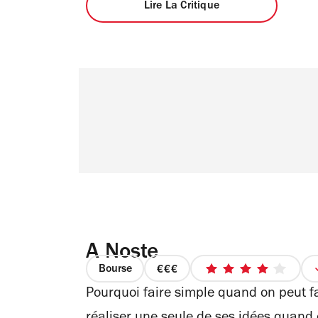
Lire La Critique
A Noste
Bourse
prix
4
Pourquoi faire simple quand on peut f
3
sur
sur
5