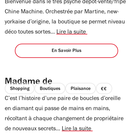
Bienvenue dans le très psyché dépôt-vente/fripe
1
sur
Chine Machine. Orchestrée par Martine, new-
4
yorkaise d’origine, la boutique se permet niveau
déco toutes sortes...
Lire la suite
En Savoir Plus
Madame de
Shopping
Boutiques
Plaisance
prix
C’est l’histoire d’une paire de boucles d’oreille
2
sur
en diamant qui passe de mains en mains,
4
récoltant à chaque changement de propriétaire
de nouveaux secrets…
Lire la suite