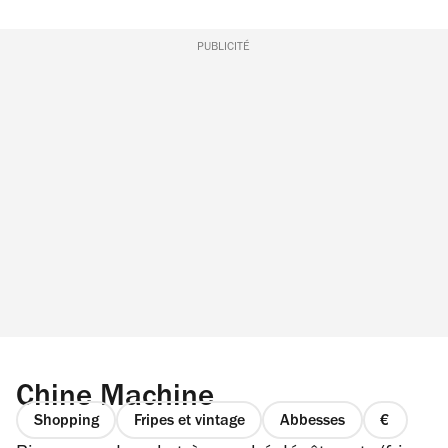
PUBLICITÉ
Chine Machine
Shopping
Fripes et vintage
Abbesses
prix