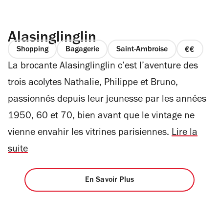
Alasinglinglin
Shopping
Bagagerie
Saint-Ambroise
prix
La brocante Alasinglinglin c’est l’aventure des
2
sur
trois acolytes Nathalie, Philippe et Bruno,
4
passionnés depuis leur jeunesse par les années
1950, 60 et 70, bien avant que le vintage ne
vienne envahir les vitrines parisiennes.
Lire la
suite
En Savoir Plus