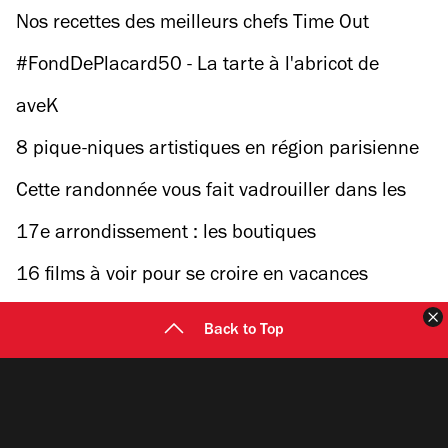
rétrospective française consacrée à Vivian Maier
Nos recettes des meilleurs chefs Time Out
#FondDePlacard50 - La tarte à l'abricot de
Christophe Michalak
aveK
8 pique-niques artistiques en région parisienne
Cette randonnée vous fait vadrouiller dans les
espaces verts du Grand Paris
17e arrondissement : les boutiques
16 films à voir pour se croire en vacances
F
Back to Top