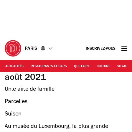
Accéder
Accéder
au
au
contenu
pied
de
page
PARIS
INSCRIVEZ-VOUS
ACTUALITÉS
RESTAURANTS ET BARS
QUE FAIRE
CULTURE
VOYAGE
août 2021
Un.e air.e de famille
Parcelles
Suisen
Au musée du Luxembourg, la plus grande