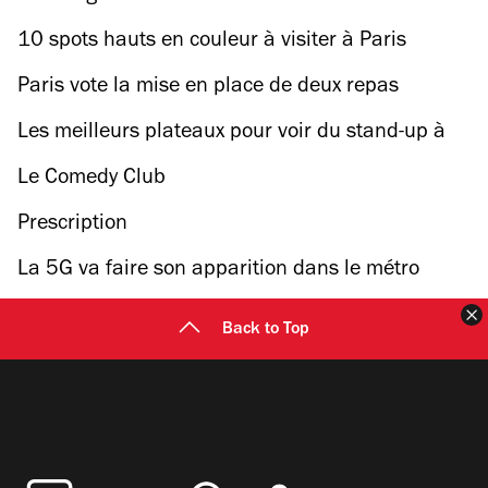
friche de 3 500 mètres carrés à Lyon
10 spots hauts en couleur à visiter à Paris
Paris vote la mise en place de deux repas
végétariens par semaine dans ses cantines
Les meilleurs plateaux pour voir du stand-up à
Paris
Le Comedy Club
Prescription
La 5G va faire son apparition dans le métro
parisien
F
Back to Top