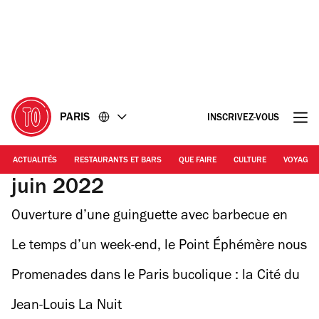
Accéder
Accéder
au
au
contenu
pied
de
page
PARIS
INSCRIVEZ-VOUS
ACTUALITÉS
RESTAURANTS ET BARS
QUE FAIRE
CULTURE
VOYAGE
juin 2022
Ouverture d’une guinguette avec barbecue en
libre-service et… tomates gratuites
Le temps d’un week-end, le Point Éphémère nous
fait voyager en Grèce !
Promenades dans le Paris bucolique : la Cité du
Figuier, 11e
Jean-Louis La Nuit