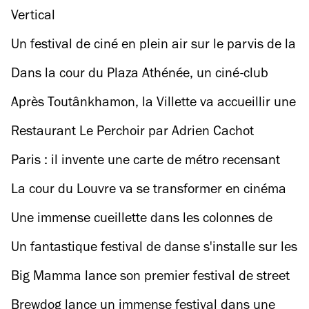
Vertical
Un festival de ciné en plein air sur le parvis de la
Seine musicale
Dans la cour du Plaza Athénée, un ciné-club
avec menu imaginé par Jean Imbert
Après Toutânkhamon, la Villette va accueillir une
expo autour de Ramsès et l'or des pharaons
Restaurant Le Perchoir par Adrien Cachot
Paris : il invente une carte de métro recensant
tous les spots culturels
La cour du Louvre va se transformer en cinéma
en plein air cet été
Une immense cueillette dans les colonnes de
Buren vous donne accès à des cadeaux culturels
Un fantastique festival de danse s'installe sur les
rails de la Petite Ceinture
Big Mamma lance son premier festival de street
food à la Felicità
Brewdog lance un immense festival dans une