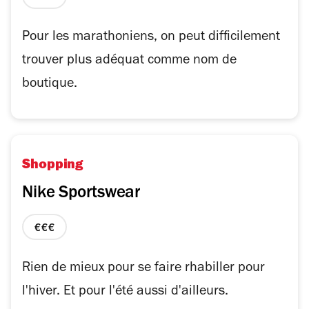
prix
3
sur
Pour les marathoniens, on peut difficilement
4
trouver plus adéquat comme nom de
boutique.
Shopping
Nike Sportswear
prix
3
sur
Rien de mieux pour se faire rhabiller pour
4
l'hiver. Et pour l'été aussi d'ailleurs.