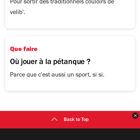
Pour sortir des traditionnels couloirs de
velib'.
Que faire
Où jouer à la pétanque ?
Parce que c'est aussi un sport, si si.
F
Back to Top