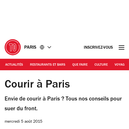
Accéder
Accéder
au
au
contenu
pied
de
page
PARIS
INSCRIVEZ-VOUS
ACTUALITÉS
RESTAURANTS ET BARS
QUE FAIRE
CULTURE
VOYAGE
©Flickr/EtienneNarcy/ Courir Paris
Courir à Paris
Envie de courir à Paris ? Tous nos conseils pour
suer du front.
mercredi 5 août 2015