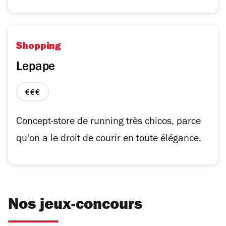
Shopping
Lepape
prix
3
sur
Concept-store de running très chicos, parce
4
qu'on a le droit de courir en toute élégance.
Nos jeux-concours