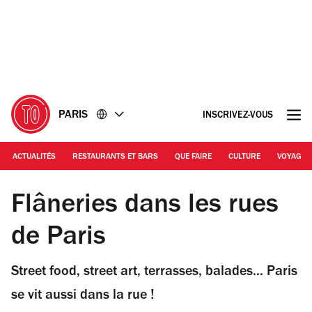
Accéder
Accéder
au
au
contenu
pied
de
page
PARIS
INSCRIVEZ-VOUS
ACTUALITÉS
RESTAURANTS ET BARS
QUE FAIRE
CULTURE
VOYAGE
© EP / Time Out Paris
Flâneries dans les rues
de Paris
Street food, street art, terrasses, balades... Paris
se vit aussi dans la rue !