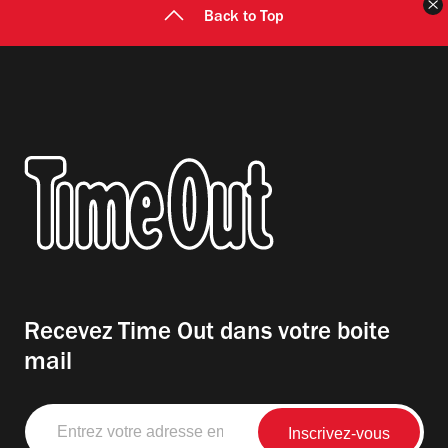
F
Back to Top
Recevez Time Out dans votre boite
mail
Entrez
votre