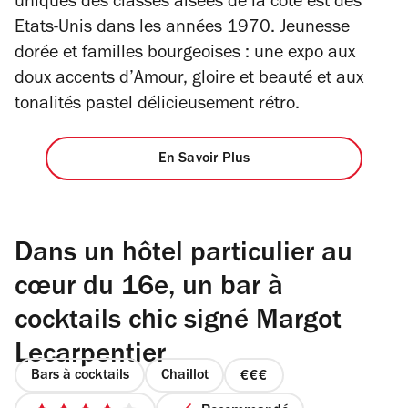
uniques des classes aisées de la côte est des
Etats-Unis dans les années 1970. Jeunesse
dorée et familles bourgeoises : une expo aux
doux accents d’
Amour, gloire et beauté
et aux
tonalités pastel délicieusement rétro.
En Savoir Plus
Dans un hôtel particulier au
cœur du 16e, un bar à
cocktails chic signé Margot
Lecarpentier
Bars à cocktails
Chaillot
prix
3