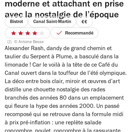
moderne et attachant en prise
avec la nostalgie de l’époque
Bistrot
Canal Saint-Martin
prix
2
Recommandé
4
sur
© Antoine Besse
sur
4
Alexander Rash, dandy de grand chemin et
5
taulier du Serpent à Plume, a basculé dans la
étoiles
limonade ! Car le voilà à la tête de ce Café du
Canal ouvert dans la touffeur de l’été olympique.
La déco entre bois clair, miroir et œuvres d’art
distille une chouette nostalgie des rades
branchés des années 80 dans un emplacement
qui fleure la hype des années 2000.
Un passé
recomposé qui se retrouve dans la formule midi
à prix pré-inflation : une replète salade
concombre, poulet, concombre à la rassurante