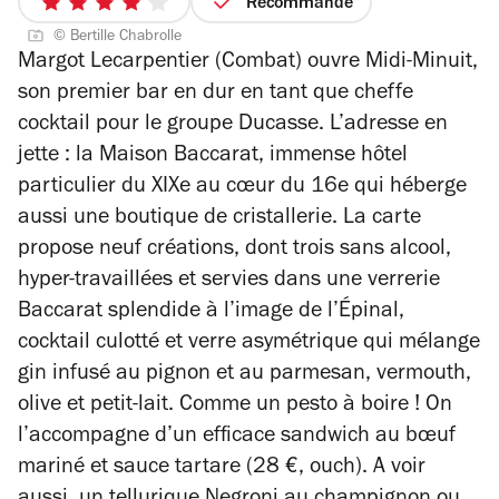
Recommandé
4
sur
© Bertille Chabrolle
sur
4
Margot Lecarpentier (Combat) ouvre Midi-Minuit,
5
son premier bar en dur en tant que cheffe
étoiles
cocktail pour le groupe Ducasse. L’adresse en
jette : la Maison Baccarat, immense hôtel
particulier du XIXe au cœur du 16e qui héberge
aussi une boutique de cristallerie.
La carte
propose neuf créations, dont trois sans alcool,
hyper-travaillées et servies dans une verrerie
Baccarat splendide à l’image de l’Épinal,
cocktail culotté et verre asymétrique qui mélange
gin infusé au pignon et au parmesan, vermouth,
olive et petit-lait. Comme un pesto à boire ! On
l’accompagne d’un efficace sandwich au bœuf
mariné et sauce tartare (28 €, ouch).
A voir