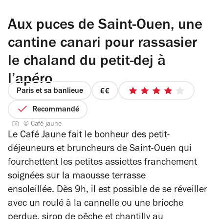
Aux puces de Saint-Ouen, une
cantine canari pour rassasier
le chaland du petit-dej à
l’apéro
Paris et sa banlieue
prix
4
2
sur
Recommandé
sur
5
© Café jaune
4
étoiles
Le Café Jaune fait le bonheur des petit-
déjeuneurs et bruncheurs de Saint-Ouen qui
fourchettent les petites assiettes franchement
soignées sur la maousse terrasse
ensoleillée.
Dès 9h, il est possible de se réveiller
avec un roulé à la cannelle ou une brioche
perdue, sirop de pêche et chantilly au