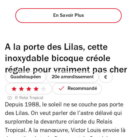
En Savoir Plus
A la porte des Lilas, cette
inoxydable bicoque créole
régale pour vraiment pas cher
Guadeloupéen
20e arrondissement
prix
1
Recommandé
4
sur
© Relai Tropical
sur
4
Depuis 1988, le soleil ne se couche pas porte
5
des Lilas. On veut parler de l’astre délavé qui
étoiles
surplombe la devanture criarde du Relais
Tropical. A la manœuvre, Victor Louis envoie là