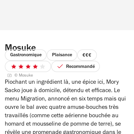
Mosuke
Gastronomique
Plaisance
prix
3
Recommandé
4
sur
© Mosuke
sur
4
Piochant un ingrédient là, une épice ici, Mory
5
Sacko joue à domicile, détendu et efficace. Le
étoiles
menu Migration, annoncé en six temps mais qui
ouvre le bal avec quatre amuse-bouches très
travaillés (comme cette aérienne bouchée au
homard et mousseline de pomme de terre), se
révèle une promenade gastronomique dans le