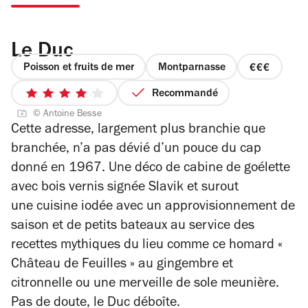
Le Duc
Poisson et fruits de mer
Montparnasse
prix
3
Recommandé
4
sur
© Antoine Besse
sur
4
Cette adresse, largement plus branchie que
5
branchée, n’a pas dévié d’un pouce du cap
étoiles
donné en 1967. Une déco de cabine de goélette
avec bois vernis signée Slavik et surout
une
cuisine iodée avec un approvisionnement de
saison et de petits bateaux au service des
recettes mythiques du lieu
comme ce homard «
Château de Feuilles » au
gingembre et
citronnelle ou une merveille de sole meunière.
Pas de doute, le Duc déboîte.