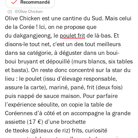
2
sur
Recommandé
sur
5
©Olive Chicken
4
étoiles
Olive Chicken
est une cantine du Sud. Mais celui
de la Corée ! Ici, on ne propose que
du
dakgangjeong
, le
poulet frit
de là-bas. Et
disons-le tout net, c'est un des tout meilleurs
dans sa catégorie, à déguster dans un boui-
boui bruyant et dépouillé (murs blancs, six tables
et basta). On reste donc concentré sur la star du
lieu : le poulet (issu d’élevage responsable,
assure la carte), mariné, pané, frit (deux fois)
puis nappé de sauce maison. Pour parfaire
l’expérience séoulite, on copie la table de
Coréennes d’à côté et on accompagne la grande
assiette (17 €) d’une brochette
de
tteoks
(gâteaux de riz) frits, curiosité