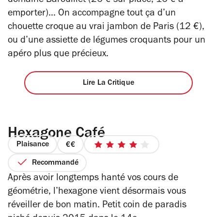
domaine Barouillet (26 € sur place, 16 € à
emporter)… On accompagne tout ça d’un
chouette croque au vrai jambon de Paris (12 €),
ou d’une assiette de légumes croquants pour un
apéro plus que précieux.
Lire La Critique
Hexagone Café
Plaisance
prix
4
2
sur
Recommandé
sur
5
Après avoir longtemps hanté vos cours de
4
étoiles
géométrie, l’hexagone vient désormais vous
réveiller de bon matin. Petit coin de paradis