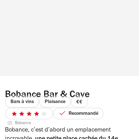
Bobance Bar & Cave
Bars à vins
Plaisance
prix
2
Recommandé
4
sur
Bobance
sur
4
Bobance, c’est d’abord un emplacement
5