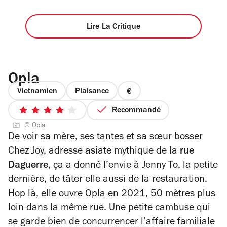
Lire La Critique
Opla
Vietnamien
Plaisance
prix
1
Recommandé
4
sur
© Opla
sur
4
De voir sa mère, ses tantes et sa sœur bosser
5
Chez Joy, adresse asiate mythique de la
rue
étoiles
Daguerre
, ça a donné l’envie à Jenny To, la petite
dernière, de tâter elle aussi de la restauration.
Hop là, elle ouvre Opla en 2021, 50 mètres plus
loin dans la même rue. Une petite cambuse qui
se garde bien de concurrencer l’affaire familiale