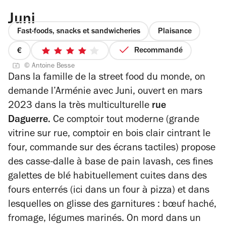
Juni
Fast-foods, snacks et sandwicheries
Plaisance
Recommandé
prix
4
© Antoine Besse
1
sur
Dans la famille de la street food du monde,
on
sur
5
demande l’Arménie avec Juni, ouvert en mars
4
étoiles
2023 dans la très multiculturelle
rue
Daguerre.
Ce comptoir tout moderne (grande
vitrine sur rue, comptoir en bois clair cintrant le
four, commande sur des écrans tactiles) propose
des casse-dalle à base de pain lavash, ces fines
galettes de blé habituellement cuites dans des
fours enterrés (ici dans un four à pizza) et dans
lesquelles on glisse des garnitures : bœuf haché,
fromage, légumes marinés.
On mord dans un