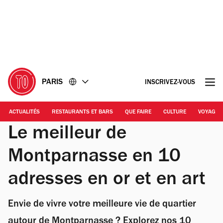
Accéder
Accéder
au
au
contenu
pied
de
page
PARIS
INSCRIVEZ-VOUS
ACTUALITÉS
RESTAURANTS ET BARS
QUE FAIRE
CULTURE
VOYAGE
Le meilleur de
Montparnasse en 10
adresses en or et en art
Envie de vivre votre meilleure vie de quartier
autour de Montparnasse ? Explorez nos 10