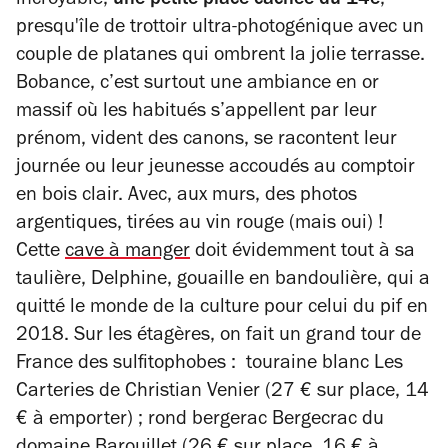
incroyable,
une petite place cachée du 14e
,
étoiles
presqu'île de trottoir ultra-photogénique avec un
couple de platanes qui ombrent la jolie terrasse.
Bobance, c’est surtout une ambiance en or
massif où les habitués s’appellent par leur
prénom, vident des canons, se racontent leur
journée ou leur jeunesse accoudés au comptoir
en bois clair. Avec, aux murs, des photos
argentiques, tirées au vin rouge (mais oui) !
Cette
cave à manger
doit évidemment tout à sa
taulière, Delphine, gouaille en bandoulière, qui a
quitté le monde de la culture pour celui du pif en
2018. Sur les étagères, on fait un grand tour de
France des sulfitophobes : touraine blanc Les
Carteries de Christian Venier (27 € sur place, 14
€ à emporter) ; rond bergerac Bergecrac du