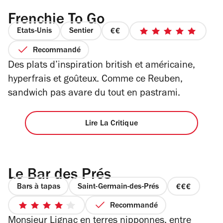
Frenchie To Go
Etats-Unis
Sentier
prix
5
2
sur
Recommandé
sur
5
Des plats d’inspiration british et américaine,
4
étoiles
hyperfrais et goûteux. Comme ce Reuben,
sandwich pas avare du tout en pastrami.
Lire La Critique
Le Bar des Prés
Bars à tapas
Saint-Germain-des-Prés
prix
3
Recommandé
4
sur
Monsieur Lignac en terres nipponnes, entre
sur