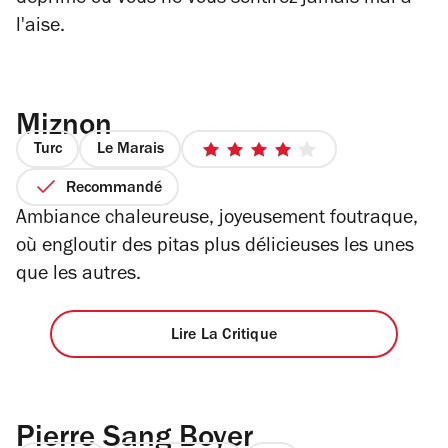
l'aise.
Miznon
Turc
Le Marais
4
sur
Recommandé
5
Ambiance chaleureuse, joyeusement foutraque,
étoiles
où engloutir des pitas plus délicieuses les unes
que les autres.
Lire La Critique
Pierre Sang Boyer