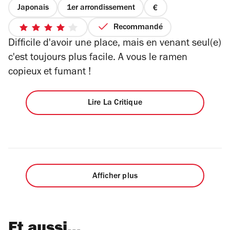
Japonais
1er arrondissement
prix
1
Recommandé
4
sur
Difficile d'avoir une place, mais en venant seul(e)
sur
4
5
c'est toujours plus facile. A vous le ramen
étoiles
copieux et fumant !
Lire La Critique
Afficher plus
Et aussi...