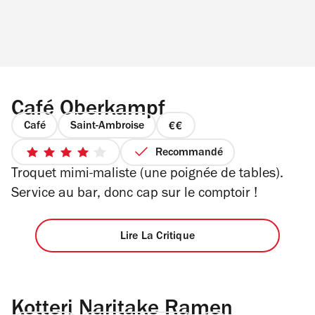
Café Oberkampf
Café
Saint-Ambroise
prix
2
Recommandé
4
sur
Troquet mimi-maliste (une poignée de tables).
sur
4
5
Service au bar, donc cap sur le comptoir !
étoiles
Lire La Critique
Kotteri Naritake Ramen