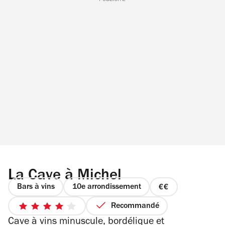
La Cave à Michel
Bars à vins
10e arrondissement
prix
2
Recommandé
4
sur
Cave à vins minuscule, bordélique et
sur