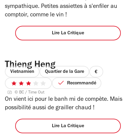
4
5
sympathique. Petites assiettes à s'enfiler au
étoiles
comptoir, comme le vin !
Lire La Critique
Thieng Heng
Vietnamien
Quartier de la Gare
prix
1
Recommandé
3
sur
© BC / Time Out
sur
4
On vient ici pour le
banh mi
de compète. Mais
5
possibilité aussi de grailler chaud !
étoiles
Lire La Critique