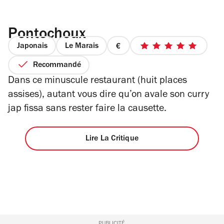
Pontochoux
Japonais
Le Marais
prix
5
1
sur
Recommandé
sur
5
Dans ce minuscule restaurant (huit places
4
étoiles
assises), autant vous dire qu’on avale son curry
jap fissa sans rester faire la causette.
Lire La Critique
PUBLICITÉ