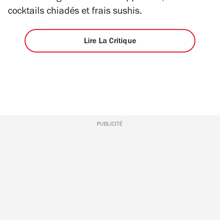
4
5
cocktails chiadés et frais sushis.
étoiles
Lire La Critique
PUBLICITÉ