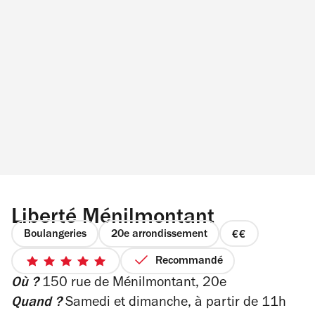
Liberté Ménilmontant
Boulangeries
20e arrondissement
prix
2
Recommandé
5
sur
Où ?
150 rue de Ménilmontant, 20e
sur
4
5
Quand ?
Samedi et dimanche, à partir de 11h