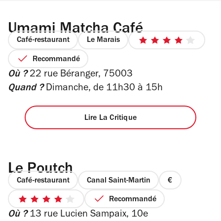
Umami Matcha Café
Café-restaurant
Le Marais
4
sur
Recommandé
5
Où ?
22 rue Béranger, 75003
étoiles
Quand ?
Dimanche, de 11h30 à 15h
Lire La Critique
Le Poutch
Café-restaurant
Canal Saint-Martin
prix
1
Recommandé
4
sur
Où ?
13 rue Lucien Sampaix, 10e
sur
4