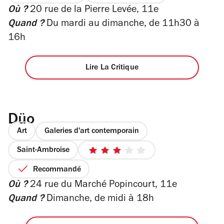
sur
Où ?
20 rue de la Pierre Levée, 11e
sur
4
5
Quand ?
Du mardi au dimanche, de 11h30 à
étoiles
16h
Lire La Critique
Düo
Art
Galeries d'art contemporain
Saint-Ambroise
3
sur
Recommandé
5
Où ?
24 rue du Marché Popincourt, 11e
étoiles
Quand ?
Dimanche, de midi à 18h