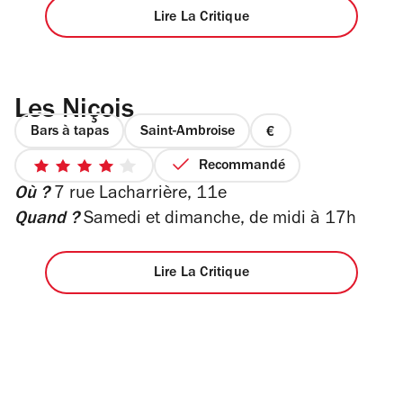
Lire La Critique
Les Niçois
Bars à tapas
Saint-Ambroise
prix
1
Recommandé
4
sur
Où ?
7 rue Lacharrière, 11e
sur
4
5
Quand ?
Samedi et dimanche, de midi à 17h
étoiles
Lire La Critique