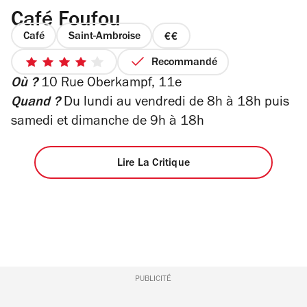
Café Foufou
Café
Saint-Ambroise
prix
2
Recommandé
4
sur
Où ?
10 Rue Oberkampf, 11e
sur
4
5
Quand ?
Du lundi au vendredi de 8h à 18h puis
étoiles
samedi et dimanche de 9h à 18h
Lire La Critique
PUBLICITÉ