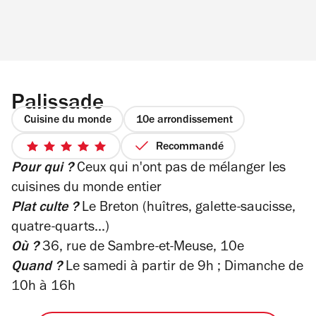
Palissade
Cuisine du monde
10e arrondissement
Recommandé
5
Pour qui ?
Ceux qui n'ont pas de mélanger les
sur
5
cuisines du monde entier
étoiles
Plat culte ?
Le Breton (huîtres, galette-saucisse,
quatre-quarts...)
Où ?
36, rue de Sambre-et-Meuse, 10e
Quand ?
Le samedi à partir de 9h ; Dimanche de
10h à 16h