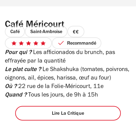
Café Méricourt
Café
Saint-Ambroise
prix
2
Recommandé
5
sur
Pour qui ?
Les afficionados du brunch, pas
sur
4
5
effrayée par la quantité
étoiles
Le plat culte ?
Le Shakshuka (tomates, poivrons,
oignons, ail, épices, harissa, œuf au four)
Où ?
22 rue de la Folie-Méricourt, 11e
Quand ?
Tous les jours, de 9h à 15h
Lire La Critique