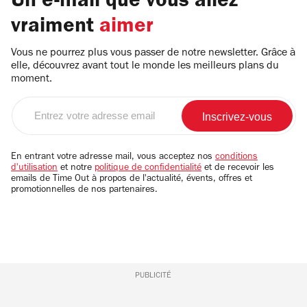
Un e-mail que vous allez
vraiment
aimer
Vous ne pourrez plus vous passer de notre newsletter. Grâce à
elle, découvrez avant tout le monde les meilleurs plans du
moment.
Entrez
votre
adresse
email
En entrant votre adresse mail, vous acceptez nos
conditions
d'utilisation
et notre
politique de confidentialité
et de recevoir les
emails de Time Out à propos de l'actualité, évents, offres et
promotionnelles de nos partenaires.
PUBLICITÉ