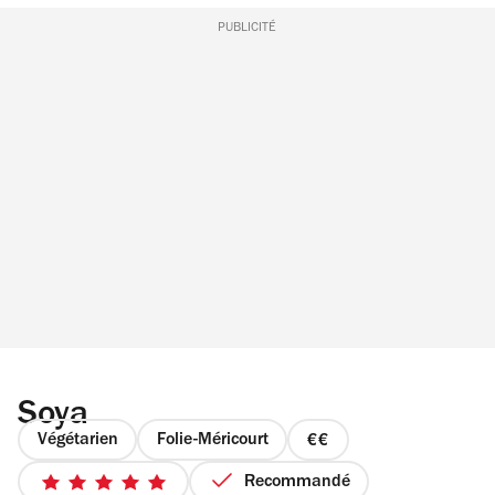
PUBLICITÉ
Soya
Végétarien
Folie-Méricourt
prix
2
Recommandé
5