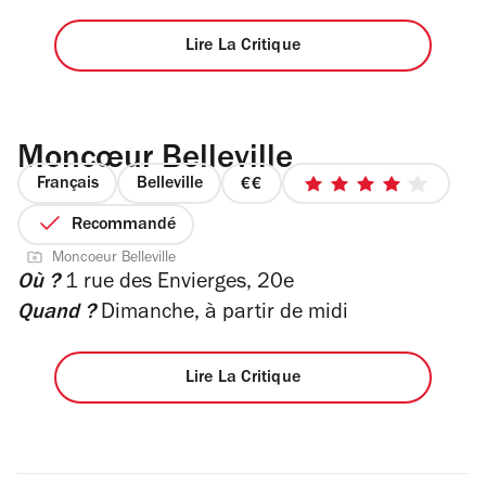
étoiles
Lire La Critique
Moncœur Belleville
Français
Belleville
prix
4
2
sur
Recommandé
sur
5
Moncoeur Belleville
4
étoiles
Où ?
1 rue des Envierges, 20e
Quand ?
Dimanche, à partir de midi
Lire La Critique