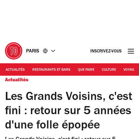
Accéder
Accéder
au
au
contenu
pied
de
page
PARIS
INSCRIVEZ-VOUS
ACTUALITÉS
RESTAURANTS ET BARS
QUE FAIRE
CULTURE
VOYAGE
Actualités
Les Grands Voisins, c'est
fini : retour sur 5 années
d'une folle épopée