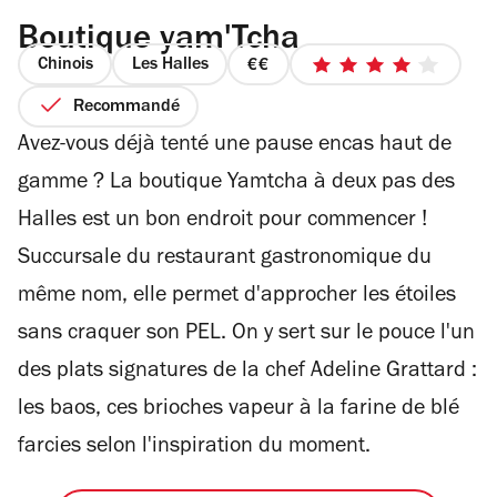
Boutique yam'Tcha
Chinois
Les Halles
prix
4
2
sur
Recommandé
sur
5
Avez-vous déjà tenté une pause encas haut de
4
étoiles
gamme ? La boutique Yamtcha à deux pas des
Halles est un bon endroit pour commencer !
Succursale du restaurant gastronomique du
même nom, elle permet d'approcher les étoiles
sans craquer son PEL. On y sert sur le pouce l'un
des plats signatures de la chef Adeline Grattard :
les baos, ces brioches vapeur à la farine de blé
farcies selon l'inspiration du moment.