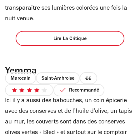
transparaître ses lumières colorées une fois la
nuit venue.
Lire La Critique
Yemma
Marocain
Saint-Ambroise
prix
2
Recommandé
4
sur
Ici il y a aussi des babouches, un coin épicerie
sur
4
5
avec des conserves et de l’huile d’olive, un tapis
étoiles
au mur, les couverts sont dans des conserves
olives vertes « Bled » et surtout sur le comptoir