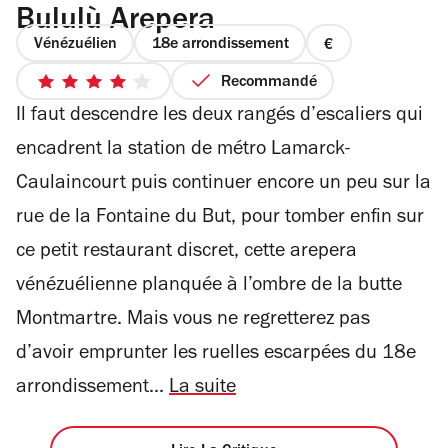
Bululù Arepera
Vénézuélien
18e arrondissement
prix
1
Recommandé
4
sur
Il faut descendre les deux rangés d’escaliers qui
sur
4
5
encadrent la station de métro Lamarck-
étoiles
Caulaincourt puis continuer encore un peu sur la
rue de la Fontaine du But, pour tomber enfin sur
ce petit restaurant discret, cette arepera
vénézuélienne planquée à l’ombre de la butte
Montmartre. Mais vous ne regretterez pas
d’avoir emprunter les ruelles escarpées du 18e
arrondissement...
La suite