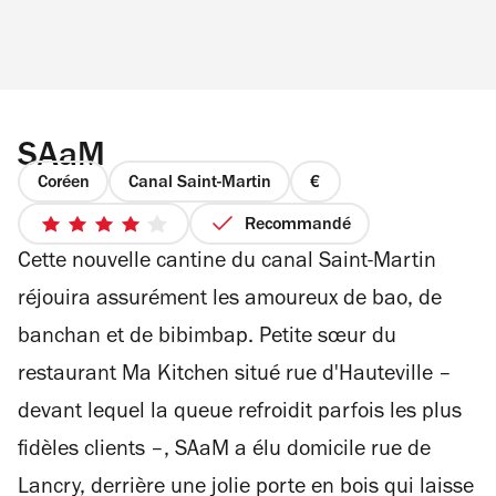
SAaM
Coréen
Canal Saint-Martin
prix
1
Recommandé
4
sur
Cette nouvelle cantine du canal Saint-Martin
sur
4
5
réjouira assurément les amoureux de bao, de
étoiles
banchan et de bibimbap. Petite sœur du
restaurant Ma Kitchen situé rue d'Hauteville –
devant lequel la queue refroidit parfois les plus
fidèles clients –, SAaM a élu domicile rue de
Lancry, derrière une jolie porte en bois qui laisse