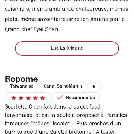
cuisiniers, même ambiance chaleureuse, mêmes
plats, même savoir-faire israélien garanti par le
grand chef Eyal Shani.
Lire La Critique
Bopome
Taïwanaise
Canal Saint-Martin
prix
1
Recommandé
5
sur
Scarlette Chen fait dans la street-food
sur
4
5
taiwanaise, et est la seule à proposer à Paris les
étoiles
fameuses "crêpes" locales... Plus proches d'un
burrito que d'une galette bretonne ! A tester