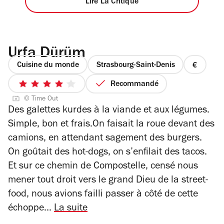
Lire La Critique
Urfa Dürüm
Cuisine du monde
Strasbourg-Saint-Denis
prix
1
Recommandé
4
sur
© Time Out
sur
4
Des galettes kurdes à la viande et aux légumes.
5
Simple, bon et frais.On faisait la roue devant des
étoiles
camions, en attendant sagement des burgers.
On goûtait des hot-dogs, on s’enfilait des tacos.
Et sur ce chemin de Compostelle, censé nous
mener tout droit vers le grand Dieu de la street-
food, nous avions failli passer à côté de cette
échoppe...
La suite