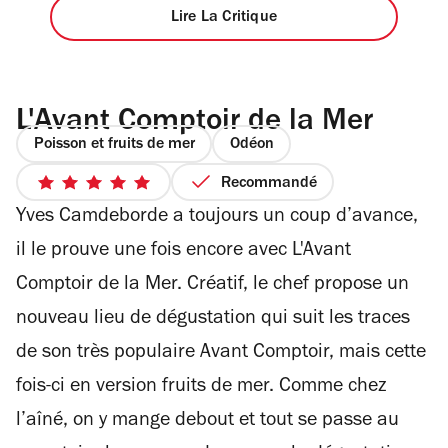
Lire La Critique
L'Avant Comptoir de la Mer
Poisson et fruits de mer
Odéon
Recommandé
5
Yves Camdeborde a toujours un coup d’avance,
sur
5
il le prouve une fois encore avec L'Avant
étoiles
Comptoir de la Mer. Créatif, le chef propose un
nouveau lieu de dégustation qui suit les traces
de son très populaire Avant Comptoir, mais cette
fois-ci en version fruits de mer. Comme chez
l’aîné, on y mange debout et tout se passe au