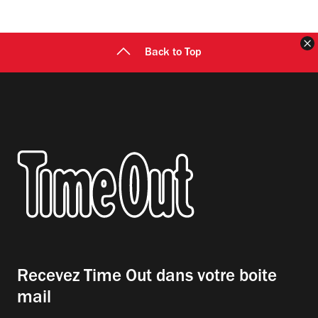
F
Back to Top
Recevez Time Out dans votre boite
mail