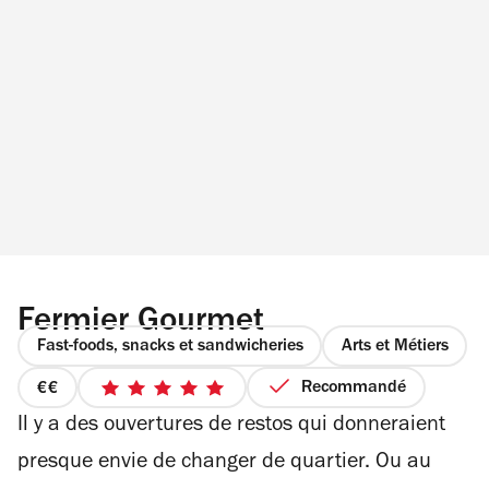
Fermier Gourmet
Fast-foods, snacks et sandwicheries
Arts et Métiers
Recommandé
prix
5
Il y a des ouvertures de restos qui donneraient
2
sur
sur
5
presque envie de changer de quartier. Ou au
4
étoiles