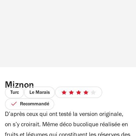
Miznon
Turc
Le Marais
4
sur
Recommandé
5
D’après ceux qui ont testé la version originale,
étoiles
on s’y croirait. Même déco bucolique réalisée en
fruits et légumes qui constituent les réserves des