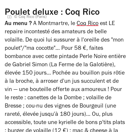
Poulet deluxe : Coq Rico
© Coq Rico (Paris)
Au menu ?
A Montmartre, le
Coq Rico
est LE
repaire incontesté des amateurs de belle
volaille. De quoi lui sussurer à l'oreille des "mon
poulet"/"ma cocotte"... Pour 58 €, faites
bombance avec cette pintade Perle Noire entière
de Gabriel Simon (La Ferme de la Galotière),
élevée 150 jours… Pochée au bouillon puis rôtie
à la broche, à arroser d'un jus succulent et de
vin — une bouteille offerte aux amoureux ! Pour
le reste : canettes de la Dombe ; volaille de
Bresse ; cou-nu des vignes de Bourgeuil (une
rareté, élevée jusqu'à 180 jours)... Ou, plus
accessible, toute une kyrielle de bons p'tits plats
: burger de volaille (12 €) ; mac & cheese à la