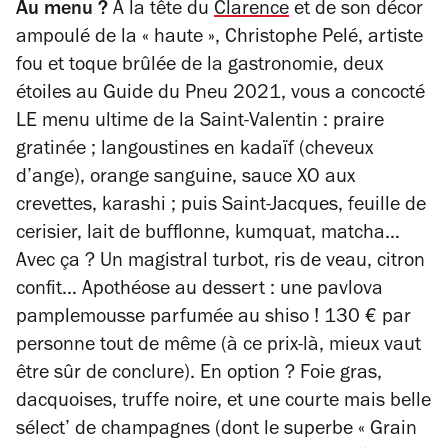
Au menu ?
A la tête du
Clarence
et de son décor
ampoulé de la « haute », Christophe Pelé, artiste
fou et toque brûlée de la gastronomie, deux
étoiles au Guide du Pneu 2021, vous a concocté
LE menu ultime de la Saint-Valentin : praire
gratinée ; langoustines en kadaïf (cheveux
d’ange), orange sanguine, sauce XO aux
crevettes, karashi ; puis Saint-Jacques, feuille de
cerisier, lait de bufflonne, kumquat, matcha…
Avec ça ? Un magistral turbot, ris de veau, citron
confit… Apothéose au dessert : une pavlova
pamplemousse parfumée au shiso ! 130 € par
personne tout de même (à ce prix-là, mieux vaut
être sûr de conclure). En option ? Foie gras,
dacquoises, truffe noire, et une courte mais belle
sélect’ de champagnes (dont le superbe « Grain