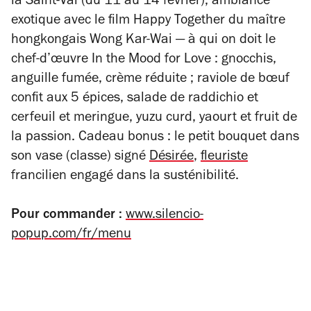
la Saint-Val (du 11 au 14 février), ambiance
exotique avec le film
Happy Together
du maître
hongkongais Wong Kar-Wai — à qui on doit le
chef-d’œuvre
In the Mood for Love :
gnocchis,
anguille fumée, crème réduite ; raviole de bœuf
confit aux 5 épices, salade de raddichio et
cerfeuil et meringue, yuzu curd, yaourt et fruit de
la passion. Cadeau bonus : le petit bouquet dans
son vase (classe) signé
Désirée
,
fleuriste
francilien engagé dans la susténibilité.
Pour commander :
www.silencio-
popup.com/fr/menu