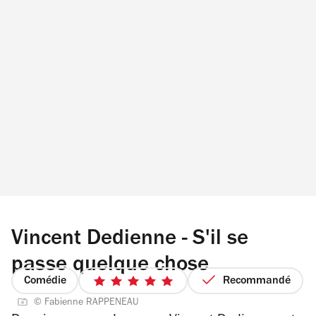
Vincent Dedienne - S'il se
passe quelque chose
Comédie
Recommandé
5
© Fabienne RAPPENEAU
sur