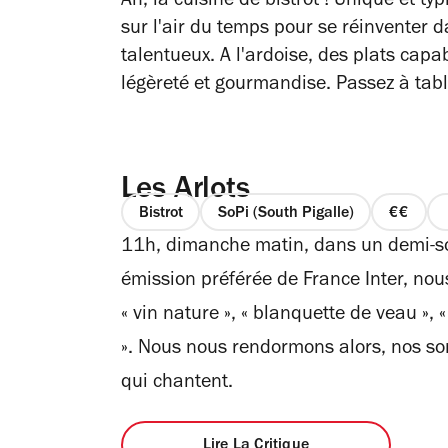
Ah, la cuisine de bistrot ! Unique et typ
sur l'air du temps pour se réinventer d
talentueux. A l'ardoise, des plats capabl
légèreté et gourmandise. Passez à table
Les Arlots
Bistrot
SoPi (South Pigalle)
prix
11h, dimanche matin, dans un demi-so
2
sur
émission préférée de France Inter, n
4
« vin nature », « blanquette de veau », « 
». Nous nous rendormons alors, nos so
qui chantent.
Lire La Critique