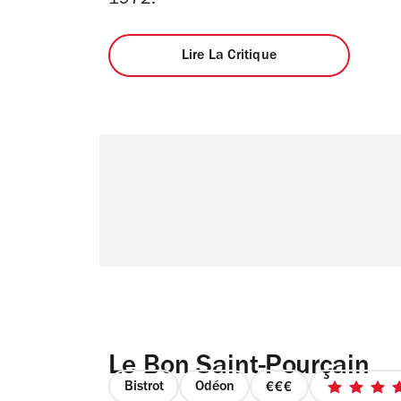
1972.
Lire La Critique
Le Bon Saint-Pourçain
Bistrot
Odéon
prix
5