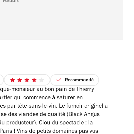
PUBLICITÉ
Recommandé
ix
4
oque-monsieur au bon pain de Thierry
sur
r
5
artier qui commence à saturer en
étoiles
s par tête-sans-le-vin. Le fumoir originel a
ise des viandes de qualité (Black Angus
 du producteur). Clou du spectacle : la
 Paris ! Vins de petits domaines pas vus