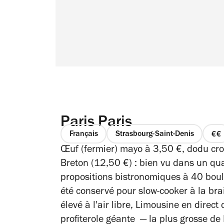
Paris Paris
Français
Strasbourg-Saint-Denis
pr
Œuf (fermier) mayo à 3,50 €, dodu cr
2
su
Breton (12,50 €) : bien vu dans un qu
4
propositions bistronomiques à 40 boule
été conservé pour slow-cooker à la bra
élevé à l'air libre, Limousine en direct
profiterole géante — la plus grosse de