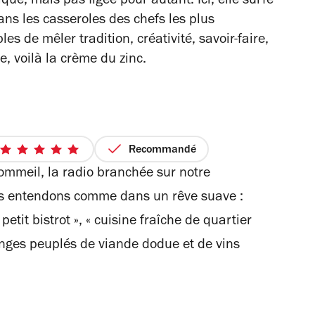
ique, mais pas figée pour autant. Ici, elle surfe
ans les casseroles des chefs les plus
es de mêler tradition, créativité, savoir-faire,
, voilà la crème du zinc.
Recommandé
5
mmeil, la radio branchée sur notre
sur
5
ous entendons comme dans un rêve suave :
étoiles
petit bistrot », « cuisine fraîche de quartier
nges peuplés de viande dodue et de vins