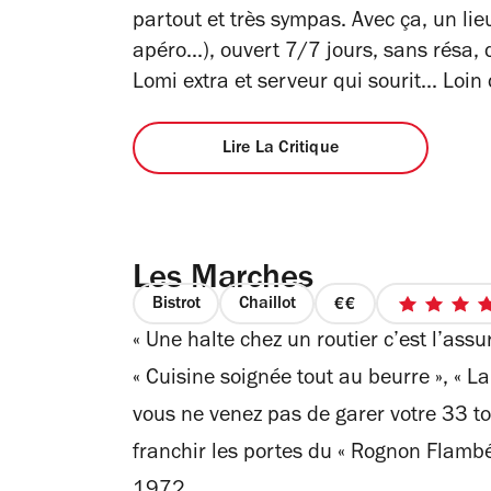
partout et très sympas. Avec ça, un lie
apéro...), ouvert 7/7 jours, sans résa, 
Lomi extra et serveur qui sourit... Loi
Lire La Critique
Les Marches
Bistrot
Chaillot
prix
4
« Une halte chez un routier c’est l’ass
2
sur
sur
5
« Cuisine soignée tout au beurre », « La
4
étoi
vous ne venez pas de garer votre 33 to
franchir les portes du « Rognon Flambé 