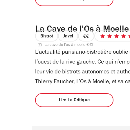
La Cave de l'Os à Moelle
Bistrot
Javel
prix
5
La cave de l'os à moelle ©ZT
2
sur
L’actualité parisiano-bistrotière oubli
sur
5
4
étoiles
l’ouest de la rive gauche. Ce qui n’em
leur vie de bistrots autonomes et auth
Thierry Faucher, L’Os à Moelle, et sa c
Lire La Critique