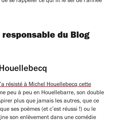
de se rappeler ce qui fit le sel de l'année
 responsable du Blog
Houellebecq
n’a résisté à Michel Houellebecq cette
orme peu à peu en Houellebarre, son double
pirer plus que jamais les autres, que ce
ue ses poèmes (et c’est réussi !) ou le
agine son enlèvement dans une comédie