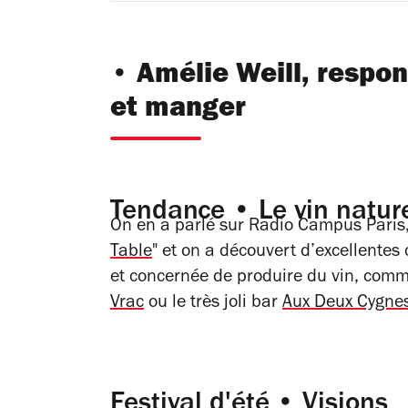
• Amélie Weill, respon
et manger
Tendance • Le vin natur
On en a parlé sur Radio Campus Paris,
Table
" et on a découvert d’excellentes
et concernée de produire du vin, com
Vrac
ou le très joli bar
Aux Deux Cygne
Festival d'été • Visions