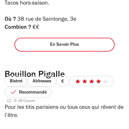
Tacos hors-saison.
2
sur
4
Où ?
38 rue de Saintonge, 3e
Combien ?
€€
En Savoir Plus
Bouillon Pigalle
Bistrot
Abbesses
prix
4
1
sur
Recommandé
sur
5
© Jill Cousin
4
étoiles
Pour les titis parisiens ou tous ceux qui rêvent de
l’être.