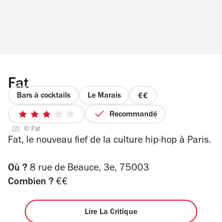
Fat
Bars à cocktails
Le Marais
prix
2
Recommandé
3
sur
© Fat
sur
4
Fat, le nouveau fief de la culture hip-hop à Paris.
5
étoiles
Où ?
8 rue de Beauce, 3e, 75003
Combien ?
€€
Lire La Critique