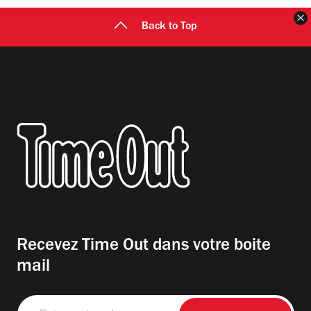
F
Back to Top
Recevez Time Out dans votre boite
mail
Entrez