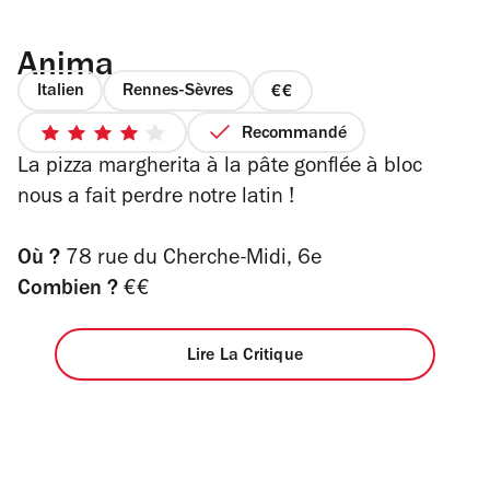
Anima
Italien
Rennes-Sèvres
prix
2
Recommandé
4
sur
La pizza margherita à la pâte gonflée à bloc
sur
4
5
nous a fait perdre notre latin !
étoiles
Où ?
78 rue du Cherche-Midi, 6e
Combien ?
€€
Lire La Critique