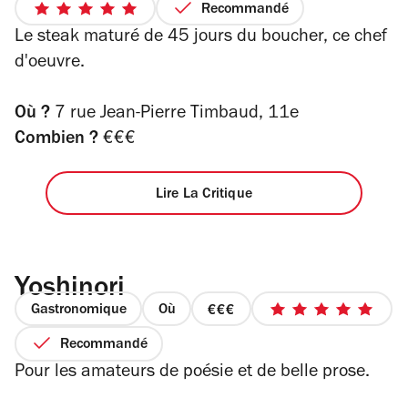
2
Recommandé
5
sur
Le steak maturé de 45 jours du boucher, ce chef
sur
4
5
d'oeuvre.
étoiles
Où ?
7 rue Jean-Pierre Timbaud, 11e
Combien ?
€€€
Lire La Critique
Yoshinori
Gastronomique
Où
prix
5
3
sur
Recommandé
sur
5
Pour les amateurs de poésie et de belle prose.
4
étoiles