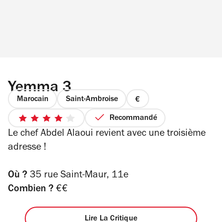
Yemma 3
Marocain
Saint-Ambroise
prix
1
Recommandé
4
sur
Le chef Abdel Alaoui revient avec une troisième
sur
4
5
adresse !
étoiles
Où ?
35 rue Saint-Maur, 11e
Combien ?
€€
Lire La Critique