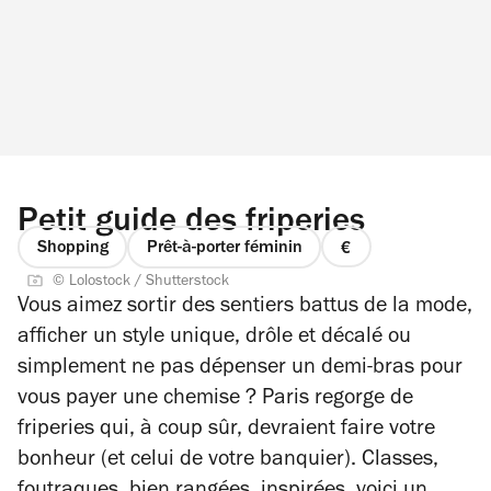
Petit guide des friperies
Shopping
Prêt-à-porter féminin
prix
© Lolostock / Shutterstock
1
Vous aimez sortir des sentiers battus de la mode,
sur
afficher un style unique, drôle et décalé ou
4
simplement ne pas dépenser un demi-bras pour
vous payer une chemise ? Paris regorge de
friperies qui, à coup sûr, devraient faire votre
bonheur (et celui de votre banquier). Classes,