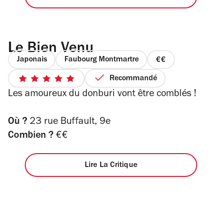
Le Bien Venu
Japonais
Faubourg Montmartre
prix
2
Recommandé
5
sur
Les amoureux du donburi vont être comblés !
sur
4
5
étoiles
Où ?
23 rue Buffault, 9e
Combien ?
€€
Lire La Critique