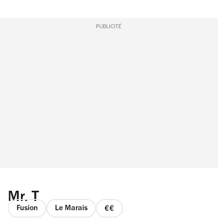
PUBLICITÉ
Mr. T
Fusion
Le Marais
prix