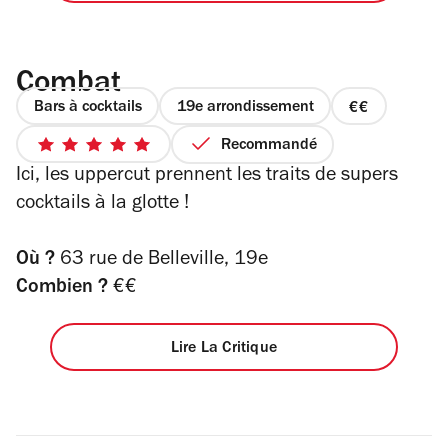
Combat
Bars à cocktails
19e arrondissement
prix
2
Recommandé
5
sur
Ici, les uppercut prennent les traits de supers
sur
4
5
cocktails à la glotte !
étoiles
Où ?
63 rue de Belleville, 19e
Combien ?
€€
Lire La Critique