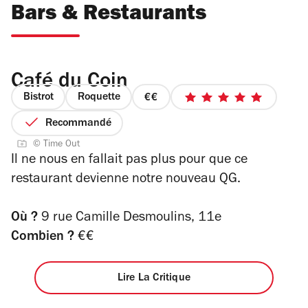
Bars & Restaurants
Café du Coin
Bistrot
Roquette
prix
5
2
sur
Recommandé
sur
5
© Time Out
4
étoiles
Il ne nous en fallait pas plus pour que ce
restaurant devienne notre nouveau QG.
Où ?
9 rue Camille Desmoulins, 11e
Combien ?
€€
Lire La Critique