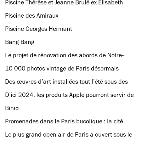
Piscine Thérèse et Jeanne Brulé ex Elisabeth
Piscine des Amiraux
Piscine Georges Hermant
Bang Bang
Le projet de rénovation des abords de Notre-
Dame vient d’être dévoilé
10 000 photos vintage de Paris désormais
accessibles gratuitement
Des œuvres d’art installées tout l’été sous des
ponts de la capitale
D’ici 2024, les produits Apple pourront servir de
pass Navigo !
Binici
Promenades dans le Paris bucolique : la cité
florale, 13e
Le plus grand open air de Paris a ouvert sous le