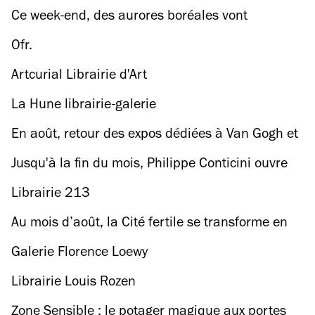
Ce week-end, des aurores boréales vont
apparaître au-dessus de l’Hôtel de Ville
Ofr.
Artcurial Librairie d'Art
La Hune librairie-galerie
En août, retour des expos dédiées à Van Gogh et
Yves Klein à l'Atelier des Lumières
Jusqu'à la fin du mois, Philippe Conticini ouvre
un bar à profiteroles !
Librairie 213
Au mois d’août, la Cité fertile se transforme en
grande base de loisirs !
Galerie Florence Loewy
Librairie Louis Rozen
Zone Sensible : le potager magique aux portes