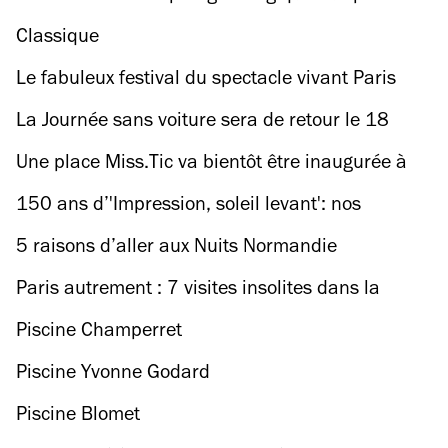
de Paris
Classique
Le fabuleux festival du spectacle vivant Paris
l'Eté fait son grand retour !
La Journée sans voiture sera de retour le 18
septembre à Paris
Une place Miss.Tic va bientôt être inaugurée à
Paris
150 ans d’'Impression, soleil levant': nos
meilleures adresses impressionnistes
5 raisons d’aller aux Nuits Normandie
Impressionniste
Paris autrement : 7 visites insolites dans la
capitale
Piscine Champerret
Piscine Yvonne Godard
Piscine Blomet