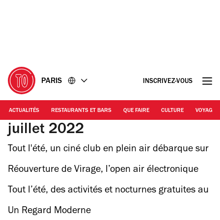
Accéder
Accéder
au
au
contenu
pied
de
page
PARIS
INSCRIVEZ-VOUS
ACTUALITÉS
RESTAURANTS ET BARS
QUE FAIRE
CULTURE
VOYAGE
juillet 2022
Tout l'été, un ciné club en plein air débarque sur
le rooftop de l'hôtel Paradiso
Réouverture de Virage, l’open air électronique
installé sous le périph
Tout l’été, des activités et nocturnes gratuites au
musée du Quai Branly
Un Regard Moderne