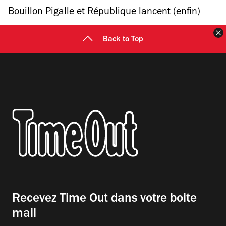
périph
Bouillon Pigalle et République lancent (enfin)
leurs réservations !
F
Back to Top
Recevez Time Out dans votre boite
mail