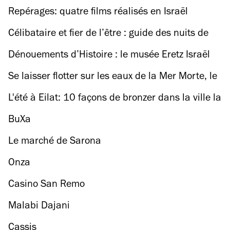
Repérages: quatre films réalisés en Israël
Célibataire et fier de l’être : guide des nuits de
Tel-Aviv pour les célibataires
Dénouements d’Histoire : le musée Eretz Israël
révèle la ‘vraie histoire’ de Mitzpe Ramon
Se laisser flotter sur les eaux de la Mer Morte, le
spa naturel d’Israël
L'été à Eilat: 10 façons de bronzer dans la ville la
plus au sud d'Israël
BuXa
Le marché de Sarona
Onza
Casino San Remo
Malabi Dajani
Cassis