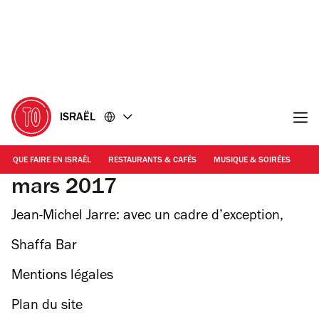
Accéder
Accéder
au
au
contenu
pied
de
page
ISRAËL
QUE FAIRE EN ISRAËL
RESTAURANTS & CAFÉS
MUSIQUE & SOIRÉES
SH
mars 2017
Jean-Michel Jarre: avec un cadre d’exception,
une cascade de sons et de lumière éveilleront le
Shaffa Bar
désert.
Mentions légales
Plan du site