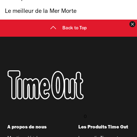
Le meilleur de la Mer Morte
F
Back to Top
0
A propos de nous
Les Produits Time Out​