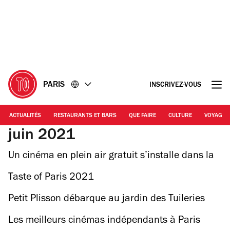
Accéder
Accéder
au
au
contenu
pied
de
page
PARIS
INSCRIVEZ-VOUS
ACTUALITÉS
RESTAURANTS ET BARS
QUE FAIRE
CULTURE
VOYAGE
juin 2021
Un cinéma en plein air gratuit s’installe dans la
cour d’Honneur du Château de Vincennes
Taste of Paris 2021
Petit Plisson débarque au jardin des Tuileries
avec une terrasse de 240 places
Les meilleurs cinémas indépendants à Paris