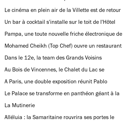
toit de la Machine du Moulin Rouge
Le cinéma en plein air de la Villette est de retour
et on vous dit tout !
Un bar à cocktail s'installe sur le toit de l'Hôtel
Rochechouart (Montmartre)
Pampa, une toute nouvelle friche électronique de
4000 m2 va ouvrir en juillet
Mohamed Cheikh (Top Chef) ouvre un restaurant
éphémère au Jardin des Plantes
Dans le 12e, la team des Grands Voisins
s’apprête à occuper une nouvelle friche
Au Bois de Vincennes, le Chalet du Lac se
transforme en immense Beach Club
A Paris, une double exposition réunit Pablo
Picasso et Auguste Rodin
Le Palace se transforme en panthéon géant à la
gloire de David Bowie
La Mutinerie
Alléluia : la Samaritaine rouvrira ses portes le