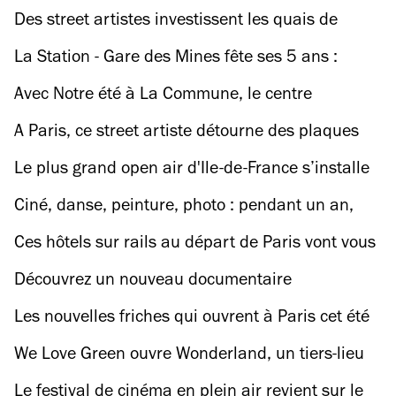
Des street artistes investissent les quais de
Seine avec des fresques monumentales
La Station - Gare des Mines fête ses 5 ans :
venez célébrer notre lieu fétiche !
Avec Notre été à La Commune, le centre
dramatique entame un mois de festivités à
A Paris, ce street artiste détourne des plaques
Aubervilliers
commémoratives et c’est très drôle
Le plus grand open air d'Ile-de-France s’installe
sur le Parvis de La Défense
Ciné, danse, peinture, photo : pendant un an,
Paris se pare aux couleurs de l’Australie
Ces hôtels sur rails au départ de Paris vont vous
faire voyager dans toute l’Europe
Découvrez un nouveau documentaire
passionnant sur l’influence de la musique sur la
Les nouvelles friches qui ouvrent à Paris cet été
société
We Love Green ouvre Wonderland, un tiers-lieu
de 6 000 mètres carrés dans le 20e
Le festival de cinéma en plein air revient sur le