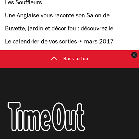
19 juin à Paris
Les Souffleurs
Une Anglaise vous raconte son Salon de
l'agriculture 2017
Buvette, jardin et décor fou : découvrez le
Sample, toute nouvelle friche à Bagnolet
Le calendrier de vos sorties • mars 2017
F
Back to Top