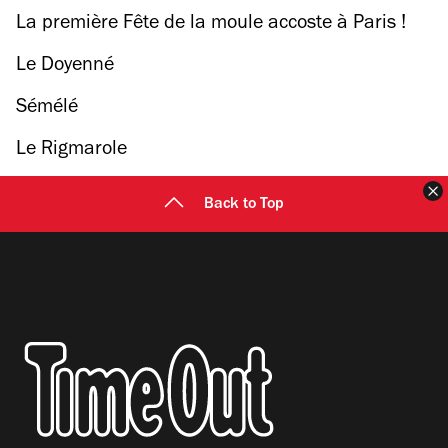
La première Fête de la moule accoste à Paris !
Le Doyenné
Sémélé
Le Rigmarole
F
Back to Top