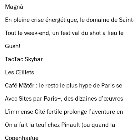
Magnà
En pleine crise énergétique, le domaine de Saint-
Cloud propose un grand festival de lumières
Tout le week-end, un festival du shot a lieu le
long du canal de l’Ourcq
Gush!
TacTac Skybar
Les Œillets
Café Mātēr : le resto le plus hype de Paris se
cache à Lafayette Anticipations
Avec Sites par Paris+, des dizaines d’œuvres
d’art s'installent dans toute la ville
L’immense Cité fertile prolonge l’aventure en
2023
On a fait la teuf chez Pinault (ou quand la
Bourse de Commerce accueille un club secret)
Copenhague