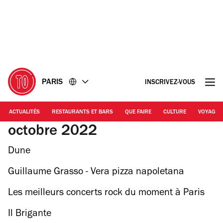
Accéder
Accéder
au
au
contenu
pied
de
page
PARIS
INSCRIVEZ-VOUS
ACTUALITÉS
RESTAURANTS ET BARS
QUE FAIRE
CULTURE
VOYAGE
octobre 2022
Dune
Guillaume Grasso - Vera pizza napoletana
Les meilleurs concerts rock du moment à Paris
Il Brigante