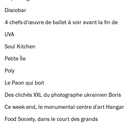
Discobar
4 chefs-d'œuvre de ballet à voir avant la fin de
l’année
UVA
Soul Kitchen
Petite Île
Poly
Le Paon qui boit
Des clichés XXL du photographe ukrainien Boris
Mikhaïlov exposés dans le métro
Ce week-end, le monumental centre d'art Hangar
Y rouvre ses portes
Food Society, dans le court des grands