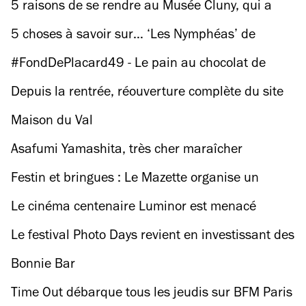
5 raisons de se rendre au Musée Cluny, qui a
rouvert ses portes
5 choses à savoir sur… ‘Les Nymphéas’ de
Claude Monet
#FondDePlacard49 - Le pain au chocolat de
Cédric Grolet
Depuis la rentrée, réouverture complète du site
historique de la BNF
Maison du Val
Asafumi Yamashita, très cher maraîcher
Festin et bringues : Le Mazette organise un
super banquet festif
Le cinéma centenaire Luminor est menacé
d'expulsion
Le festival Photo Days revient en investissant des
centaines de lieux dans le Grand Paris
Bonnie Bar
Time Out débarque tous les jeudis sur BFM Paris