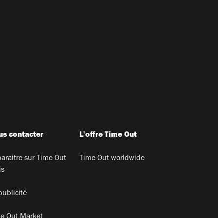
s contacter
L'offre Time Out
araitre sur Time Out
Time Out worldwide
is
publicité
e Out Market