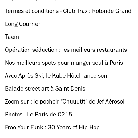
Grand Format
Termes et conditions - Club Trax : Rotonde Grand
Format
Long Courrier
Taem
Opération séduction : les meilleurs restaurants
pour pécho
Nos meilleurs spots pour manger seul à Paris
Avec Après Ski, le Kube Hôtel lance son
opération raclette
Balade street art à Saint-Denis
Zoom sur : le pochoir "Chuuuttt" de Jef Aérosol
Photos - Le Paris de C215
Free Your Funk : 30 Years of Hip-Hop