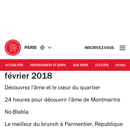
Accéder
Accéder
au
au
contenu
pied
de
page
PARIS
INSCRIVEZ-VOUS
ACTUALITÉS
RESTAURANTS ET BARS
QUE FAIRE
CULTURE
VOYAGE
février 2018
Découvrez l'âme et le cœur du quartier
Ménilmontant en 24h
24 heures pour découvrir l'âme de Montmartre
(mais sans trop suivre les touristes)
No-Blabla
Le meilleur du brunch à Parmentier, République