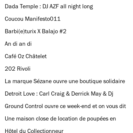
Dada Temple : DJ AZF all night long
Coucou Manifesto011
Barbi(e)turix X Balajo #2
An di an di
Café Oz Châtelet
202 Rivoli
La marque Sézane ouvre une boutique solidaire
Detroit Love : Carl Craig & Derrick May & Dj
Steaw
Ground Control ouvre ce week-end et on vous dit
tout
Une maison close de location de poupées en
silicone ouvre dans le 14e
Hôtel du Collectionneur