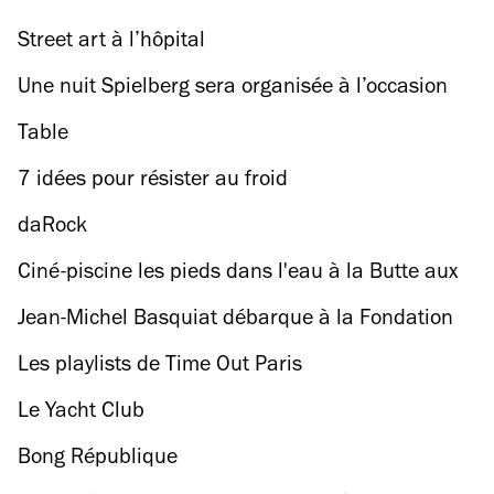
Street art à l’hôpital
Une nuit Spielberg sera organisée à l’occasion
de la sortie de Ready Player One
Table
7 idées pour résister au froid
daRock
Ciné-piscine les pieds dans l'eau à la Butte aux
Cailles
Jean-Michel Basquiat débarque à la Fondation
Louis Vuitton
Les playlists de Time Out Paris
Le Yacht Club
Bong République