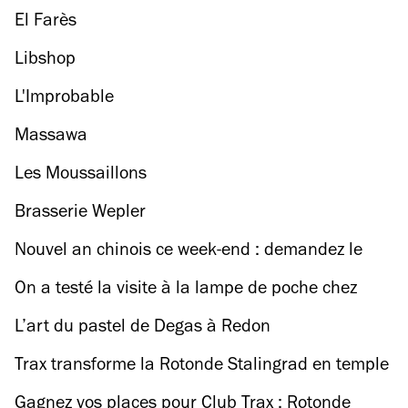
et Ménilmontant
El Farès
Libshop
L'Improbable
Massawa
Les Moussaillons
Brasserie Wepler
Nouvel an chinois ce week-end : demandez le
programme !
On a testé la visite à la lampe de poche chez
Rothschild
L’art du pastel de Degas à Redon
Trax transforme la Rotonde Stalingrad en temple
de la house française
Gagnez vos places pour Club Trax : Rotonde