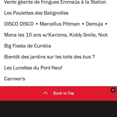
Vente géante de fringues Emmaüs à la Station
Les Poulettes des Batignolles
DISCO DISCO • Marcellus Pittman • Demuja •
Hugo LX
Mona les 10 ans w/Karizma, Kiddy Smile, Nick
V, DJ André & more
Big Fiesta de Cumbia
Bientôt des jardins sur les toits des bus ?
Les Lunettes du Pont-Neuf
Carmen's
F
Back to Top