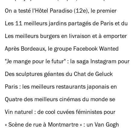
20 mars
On a testé l'Hôtel Paradiso (12e), le premier
ciné-hôtel au monde
Les 11 meilleurs jardins partagés de Paris et du
Grand Paris
Les meilleurs burgers en livraison et à emporter
à Paris
Après Bordeaux, le groupe Facebook Wanted
Community lance un café solidaire à Paris
"Je mange pour le futur" : la saga Instagram pour
vous aider à mieux manger
Des sculptures géantes du Chat de Geluck
s'installent sur les Champs-Elysées
Paris : les meilleurs restaurants japonais en
livraison ou à emporter
Quatre des meilleurs cinémas du monde se
trouvent à Paris
Vin naturel : de cool cuvées féministes pour
lutter contre le sexisme
« Scène de rue à Montmartre » : un Van Gogh