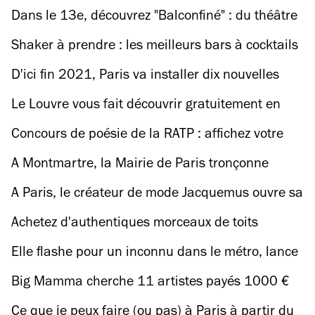
Grand Paris
Dans le 13e, découvrez "Balconfiné" : du théâtre
en pleine rue et au balcon
Shaker à prendre : les meilleurs bars à cocktails
à domicile
D'ici fin 2021, Paris va installer dix nouvelles
centrales solaires
Le Louvre vous fait découvrir gratuitement en
ligne 500 000 œuvres d'art !
Concours de poésie de la RATP : affichez votre
poème dans le métro parisien
A Montmartre, la Mairie de Paris tronçonne
une glycine centenaire !
A Paris, le créateur de mode Jacquemus ouvre sa
boutique de fleurs
Achetez d'authentiques morceaux de toits
parisiens pour pimper votre appart !
Elle flashe pour un inconnu dans le métro, lance
un appel sur Instagram, et le retrouve !
Big Mamma cherche 11 artistes payés 1000 €
chacun pour peindre la terrasse de La Felicità !
Ce que je peux faire (ou pas) à Paris à partir du