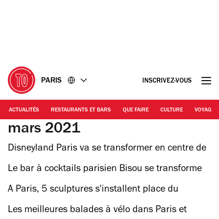
Accéder
Accéder
au
au
contenu
pied
de
page
PARIS
INSCRIVEZ-VOUS
ACTUALITÉS
RESTAURANTS ET BARS
QUE FAIRE
CULTURE
VOYAGE
mars 2021
Disneyland Paris va se transformer en centre de
vaccination géant
Le bar à cocktails parisien Bisou se transforme
en coffee shop !
A Paris, 5 sculptures s'installent place du
Louvre, pour une expo gratuite en plein air
Les meilleures balades à vélo dans Paris et