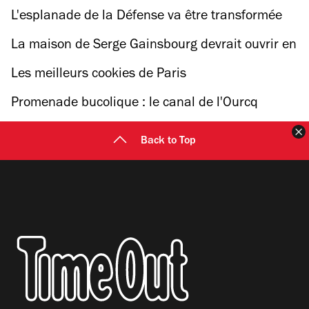
1er avril 2021
L'esplanade de la Défense va être transformée
en parc urbain de 7 hectares
La maison de Serge Gainsbourg devrait ouvrir en
musée en octobre 2021
Les meilleurs cookies de Paris
Promenade bucolique : le canal de l'Ourcq
(jusqu'en Seine-et-Marne !)
F
Back to Top