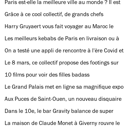
inédit de la période parisienne redécouvert
Paris est-elle la meilleure ville au monde ? Il est
temps de faire le test
Grâce à ce cool collectif, de grands chefs
parisiens viennent cuisiner chez vous !
Harry Gruyaert vous fait voyager au Maroc le
temps d’une magnifique expo photo
Les meilleurs kebabs de Paris en livraison ou à
emporter
On a testé une appli de rencontre à l'ère Covid et
on vous raconte tout
Le 8 mars, ce collectif propose des footings sur
les traces de femmes engagées
10 films pour voir des filles badass
Le Grand Palais met en ligne sa magnifique expo
« Noir et Blanc »
Aux Puces de Saint-Ouen, un nouveau disquaire
propose des vinyles à partir de 2 €
Dans le 10e, le bar Gravity balance de super
cocktails à emporter
La maison de Claude Monet à Giverny rouvre le