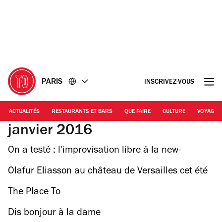
Accéder
Accéder
au
au
contenu
pied
de
page
PARIS
INSCRIVEZ-VOUS
ACTUALITÉS
RESTAURANTS ET BARS
QUE FAIRE
CULTURE
VOYAGE
janvier 2016
On a testé : l'improvisation libre à la new-
yorkaise
Olafur Eliasson au château de Versailles cet été
The Place To
Dis bonjour à la dame