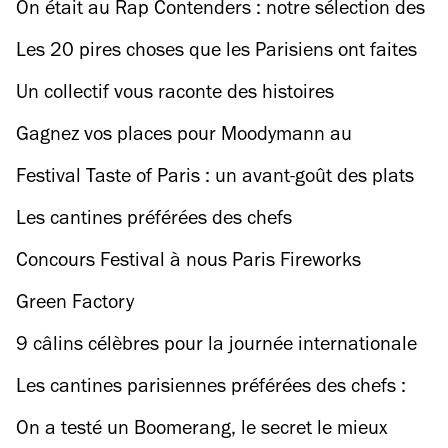
service à découvrir
On était au Rap Contenders : notre sélection des
meilleures punchlines
Les 20 pires choses que les Parisiens ont faites
bourrés
Un collectif vous raconte des histoires
gratuitement
Gagnez vos places pour Moodymann au
Badaboum !
Festival Taste of Paris : un avant-goût des plats
que les chefs ont concoctés
Les cantines préférées des chefs
Concours Festival à nous Paris Fireworks
Green Factory
9 câlins célèbres pour la journée internationale
du câlin
Les cantines parisiennes préférées des chefs :
Bruno Doucet
On a testé un Boomerang, le secret le mieux