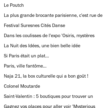
Le Poutch
La plus grande brocante parisienne, c'est rue de
Bretagne ce week-end
Festival Suresnes Cités Danse
Dans les coulisses de l'expo 'Osiris, mystères
engloutis d'Egypte'
La Nuit des Idées, une bien belle idée
Si Paris était un plat...
Paris, ville fantôme...
Naja 21, la box culturelle qui a bon goût !
Colonel Moutarde
Saint-Valentin : 5 boutiques pour trouver un
bijou
Gagnez vos places pour aller voir 'Mysterious