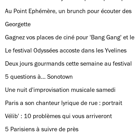
imaginer le monde de demain
Au Point Ephémère, un brunch pour écouter des
vinyles
Georgette
Gagnez vos places de ciné pour 'Bang Gang' et le
vinyle de la BO !
Le festival Odyssées accoste dans les Yvelines
Deux jours gourmands cette semaine au festival
Bouche à Bouche
5 questions à... Sonotown
Une nuit d'improvisation musicale samedi
prochain au Conservatoire de Paris
Paris a son chanteur lyrique de rue : portrait
Vélib' : 10 problèmes qui vous arriveront
forcément
5 Parisiens à suivre de près