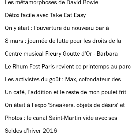
Les métamorphoses de David Bowie
Détox facile avec Take Eat Easy
On y était : l'ouverture du nouveau bar à
cocktails le RPR de Charonne
8 mars : journée de lutte pour les droits de la
femme
Centre musical Fleury Goutte d'Or - Barbara
Le Rhum Fest Paris revient ce printemps au parc
Floral de Vincennes
Les activistes du goût : Max, cofondateur des
Gars’pilleurs
Un café, l’addition et le reste de mon poulet frit
dans un doggy bag svp !
On était à l'expo 'Sneakers, objets de désirs' et
on a pris notre pied !
Photos : le canal Saint-Martin vide avec ses
détritus
Soldes d'hiver 2016