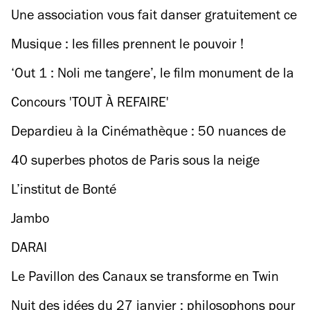
gardé des bartenders
Une association vous fait danser gratuitement ce
week-end à Saint-Ouen
Musique : les filles prennent le pouvoir !
‘Out 1 : Noli me tangere’, le film monument de la
Nouvelle Vague en version restaurée
Concours 'TOUT À REFAIRE'
Depardieu à la Cinémathèque : 50 nuances de
Gégé
40 superbes photos de Paris sous la neige
L’institut de Bonté
Jambo
DARAI
Le Pavillon des Canaux se transforme en Twin
Peaks au mois de février
Nuit des idées du 27 janvier : philosophons pour