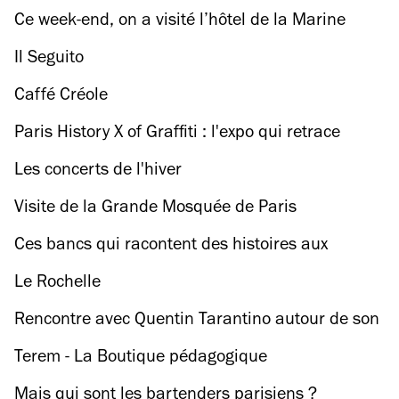
Ce week-end, on a visité l’hôtel de la Marine
avant sa fermeture
Il Seguito
Caffé Créole
Paris History X of Graffiti : l'expo qui retrace
l'histoire du graffiti parisien
Les concerts de l'hiver
Visite de la Grande Mosquée de Paris
Ces bancs qui racontent des histoires aux
Parisiens
Le Rochelle
Rencontre avec Quentin Tarantino autour de son
nouveau film, 'Les 8 Salopards'
Terem - La Boutique pédagogique
Mais qui sont les bartenders parisiens ?