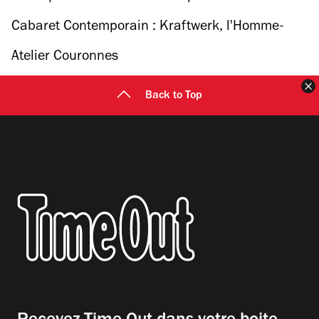
Cabaret Contemporain : Kraftwerk, l'Homme-
Machine
Atelier Couronnes
F
Back to Top