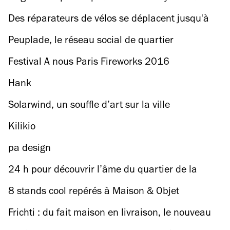
Object At Noon' !
Des réparateurs de vélos se déplacent jusqu'à
vous !
Peuplade, le réseau social de quartier
Festival A nous Paris Fireworks 2016
Hank
Solarwind, un souffle d’art sur la ville
Kilikio
pa design
24 h pour découvrir l’âme du quartier de la
Butte-aux-Cailles
8 stands cool repérés à Maison & Objet
Frichti : du fait maison en livraison, le nouveau