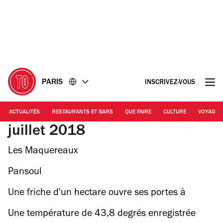
Accéder
Accéder
au
au
contenu
pied
de
page
PARIS
INSCRIVEZ-VOUS
ACTUALITÉS
RESTAURANTS ET BARS
QUE FAIRE
CULTURE
VOYAGE
juillet 2018
Les Maquereaux
Pansoul
Une friche d'un hectare ouvre ses portes à
Pantin
Une température de 43,8 degrés enregistrée