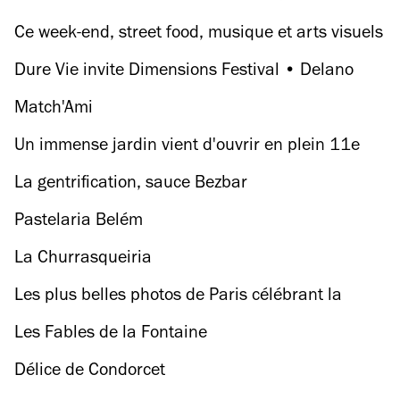
Pyramide du Louvre
Ce week-end, street food, musique et arts visuels
au Point Ephémère
Dure Vie invite Dimensions Festival • Delano
Smith b2b Brawther · DJ Steaw · Nachtbraker ·
Match'Ami
Dimensions Soundsystem
Un immense jardin vient d'ouvrir en plein 11e
La gentrification, sauce Bezbar
Pastelaria Belém
La Churrasqueiria
Les plus belles photos de Paris célébrant la
Coupe du Monde
Les Fables de la Fontaine
Délice de Condorcet