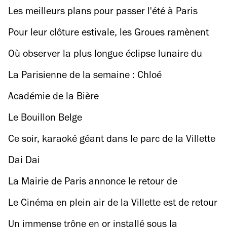
dans le RER !
Les meilleurs plans pour passer l'été à Paris
Pour leur clôture estivale, les Groues ramènent
la plage à Nanterre
Où observer la plus longue éclipse lunaire du
siècle ?
La Parisienne de la semaine : Chloé
Georgouleas, le nouveau visage du sans gluten
Académie de la Bière
Le Bouillon Belge
Ce soir, karaoké géant dans le parc de la Villette
Dai Dai
La Mairie de Paris annonce le retour de
l’encadrement des loyers
Le Cinéma en plein air de la Villette est de retour
tout en chansons
Un immense trône en or installé sous la