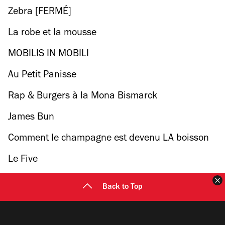
Zebra [FERMÉ]
La robe et la mousse
MOBILIS IN MOBILI
Au Petit Panisse
Rap & Burgers à la Mona Bismarck
James Bun
Comment le champagne est devenu LA boisson
de notre époque
Le Five
F
Back to Top