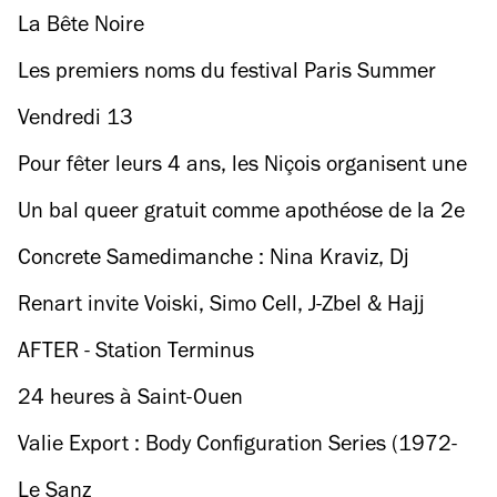
La Bête Noire
Les premiers noms du festival Paris Summer
Jam ont été dévoilés !
Vendredi 13
Pour fêter leurs 4 ans, les Niçois organisent une
semaine de célébration
Un bal queer gratuit comme apothéose de la 2e
édition du festival Les Singuliers
Concrete Samedimanche : Nina Kraviz, Dj
Stingray, Tin Man, Sync24
Renart invite Voiski, Simo Cell, J-Zbel & Hajj
AFTER - Station Terminus
24 heures à Saint-Ouen
Valie Export : Body Configuration Series (1972-
82)
Le Sanz