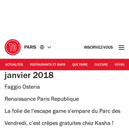
Accéder
Accéder
au
au
contenu
pied
de
page
PARIS
INSCRIVEZ-VOUS
ACTUALITÉS
RESTAURANTS ET BARS
QUE FAIRE
CULTURE
VOYAGE
janvier 2018
Faggio Osteria
Renaissance Paris Republique
La folie de l'escape game s'empare du Parc des
Princes
Vendredi, c’est crêpes gratuites chez Kasha !