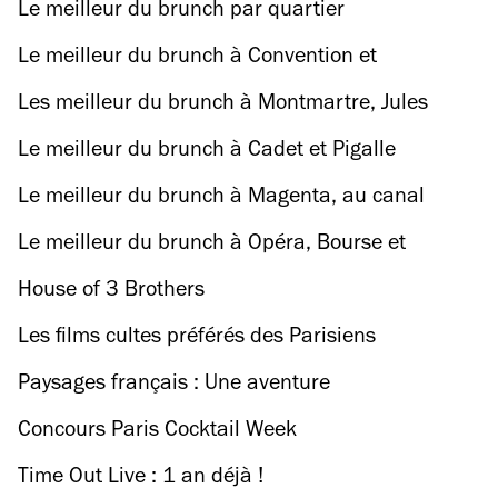
Le meilleur du brunch par quartier
Le meilleur du brunch à Convention et
Commerce
Les meilleur du brunch à Montmartre, Jules
Joffrin et Barbès
Le meilleur du brunch à Cadet et Pigalle
Le meilleur du brunch à Magenta, au canal
Saint-Martin et à la Villette
Le meilleur du brunch à Opéra, Bourse et
Montorgueil
House of 3 Brothers
Les films cultes préférés des Parisiens
Paysages français : Une aventure
photographique, 1984 - 2017
Concours Paris Cocktail Week
Time Out Live : 1 an déjà !