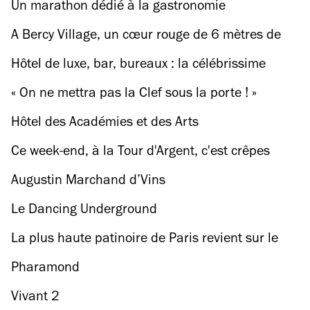
musique sur les murs de Paris
Un marathon dédié à la gastronomie
hongkongaise débarque à Paris
A Bercy Village, un cœur rouge de 6 mètres de
haut installé pour la Saint-Valentin
Hôtel de luxe, bar, bureaux : la célébrissime
poste du Louvre rouvre ses guichets
« On ne mettra pas la Clef sous la porte ! »
Reportage dans le dernier cinéma associatif de
Hôtel des Académies et des Arts
Paris
Ce week-end, à la Tour d'Argent, c'est crêpes
gratuites pour les enfants
Augustin Marchand d’Vins
Le Dancing Underground
La plus haute patinoire de Paris revient sur le
toit de la tour Montparnasse
Pharamond
Vivant 2