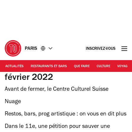
Accéder
Accéder
au
au
contenu
pied
de
page
PARIS
INSCRIVEZ-VOUS
ACTUALITÉS
RESTAURANTS ET BARS
QUE FAIRE
CULTURE
VOYAGE
février 2022
Avant de fermer, le Centre Culturel Suisse
propose 42h d’art et de fête non-stop
Nuage
Restos, bars, prog artistique : on vous en dit plus
sur l’immense Food Society
Dans le 11e, une pétition pour sauver une