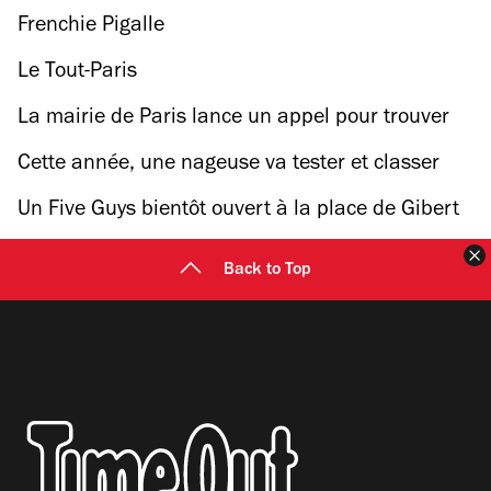
Frenchie Pigalle
Le Tout-Paris
La mairie de Paris lance un appel pour trouver
de nouveaux bouquinistes
Cette année, une nageuse va tester et classer
toutes les piscines parisiennes
Un Five Guys bientôt ouvert à la place de Gibert
Jeune ?
F
Back to Top