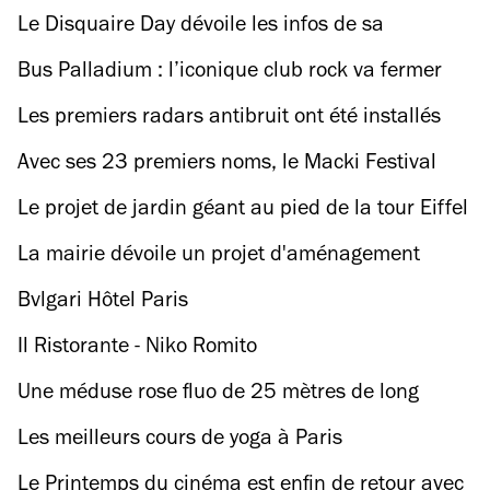
piscine Art déco vieille de 140 ans
Le Disquaire Day dévoile les infos de sa
prochaine édition
Bus Palladium : l’iconique club rock va fermer
ses portes
Les premiers radars antibruit ont été installés
cette semaine à Paris
Avec ses 23 premiers noms, le Macki Festival
revient mettre tout le monde d'accord
Le projet de jardin géant au pied de la tour Eiffel
vient d'être validé
La mairie dévoile un projet d'aménagement
pharaonique sur l'axe de la Chapelle
Bvlgari Hôtel Paris
Il Ristorante - Niko Romito
Une méduse rose fluo de 25 mètres de long
installée au-dessus de la piscine Molitor
Les meilleurs cours de yoga à Paris
Le Printemps du cinéma est enfin de retour avec