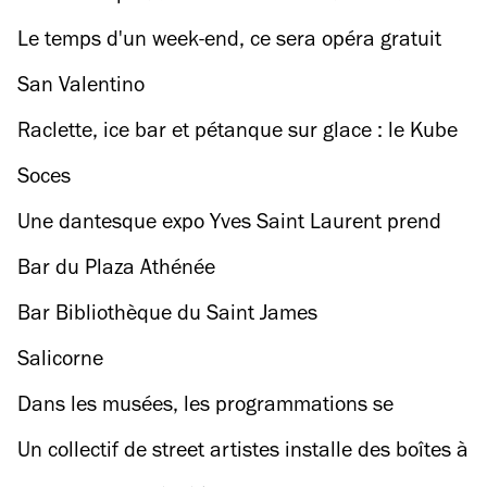
ses places à 4 € !
Le temps d'un week-end, ce sera opéra gratuit
pour tous !
San Valentino
Raclette, ice bar et pétanque sur glace : le Kube
Hôtel relance son événement Après-Ski
Soces
Une dantesque expo Yves Saint Laurent prend
place dans six musées parisiens !
Bar du Plaza Athénée
Bar Bibliothèque du Saint James
Salicorne
Dans les musées, les programmations se
laissent pousser des elles
Un collectif de street artistes installe des boîtes à