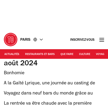
Accéder
Accéder
au
au
contenu
pied
de
page
PARIS
INSCRIVEZ-VOUS
ACTUALITÉS
RESTAURANTS ET BARS
QUE FAIRE
CULTURE
VOYAGE
août 2024
Bonhomie
A la Gaîté Lyrique, une journée au casting de
zinzin pour la sortie du docu sur DJ Mehdi
Voyagez dans neuf bars du monde grâce au
Cambridge Public House !
La rentrée va être chaude avec la première