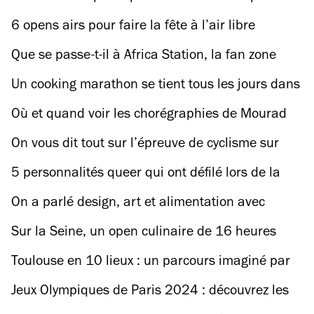
les JO
6 opens airs pour faire la fête à l’air libre
pendant les Jeux Olympiques 2024
Que se passe-t-il à Africa Station, la fan zone
consacrée à l'Afrique à L’Île-Saint-Denis ?
Un cooking marathon se tient tous les jours dans
une nouvelle friche de la Petite Ceinture
Où et quand voir les chorégraphies de Mourad
Merzouki, le maître de la danse de cette
On vous dit tout sur l’épreuve de cyclisme sur
olympiade ?
route des JO, à voir gratuitement dans les rues
5 personnalités queer qui ont défilé lors de la
de Paris
cérémonie d'ouverture des JO
On a parlé design, art et alimentation avec
Stéphane Ashpool
Sur la Seine, un open culinaire de 16 heures
entre house, vin nature et barbecue
Toulouse en 10 lieux : un parcours imaginé par
les rappeurs Bigflo & Oli
Jeux Olympiques de Paris 2024 : découvrez les