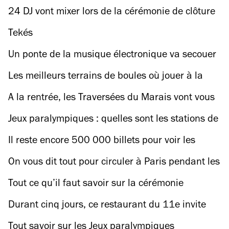
édition du Hot Sauce Festival à Pantin
24 DJ vont mixer lors de la cérémonie de clôture
des Jeux paralympiques de Paris
Tekés
Un ponte de la musique électronique va secouer
une friche sous le périph ce week-end
Les meilleurs terrains de boules où jouer à la
pétanque à Paris
A la rentrée, les Traversées du Marais vont vous
faire découvrir les coins secrets du mythique
Jeux paralympiques : quelles sont les stations de
quartier parisien
métro et tram fermées ?
Il reste encore 500 000 billets pour voir les
épreuves des Jeux paralympiques ! (et les deux
On vous dit tout pour circuler à Paris pendant les
cérémonies)
Jeux paralympiques
Tout ce qu’il faut savoir sur la cérémonie
d'ouverture des Jeux paralympiques
Durant cinq jours, ce restaurant du 11e invite
30 chef(fe)s pour un marathon culinaire
Tout savoir sur les Jeux paralympiques