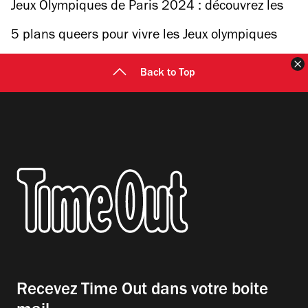
meilleurs plans à faire le samedi 3 août
Jeux Olympiques de Paris 2024 : découvrez les
meilleurs plans à faire le dimanche 4 août
5 plans queers pour vivre les Jeux olympiques
sous un bel arc-en-ciel
F
Back to Top
Recevez Time Out dans votre boite