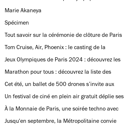
Marie Akaneya
Spécimen
Tout savoir sur la cérémonie de clôture de Paris
2024
Tom Cruise, Air, Phoenix : le casting de la
cérémonie de clôture commence à se dévoiler
Jeux Olympiques de Paris 2024 : découvrez les
meilleurs plans à faire le dimanche 11 août
Marathon pour tous : découvrez la liste des
stations de métro ouvertes toute la nuit ce week-
Cet été, un ballet de 500 drones s’invite aux
end
Grandes Eaux Nocturnes du Château de
Un festival de ciné en plein air gratuit déplie ses
Versailles
écrans dans des jardins parisiens
À la Monnaie de Paris, une soirée techno avec
un système son à 360 degrés
Jusqu'en septembre, la Métropolitaine convie