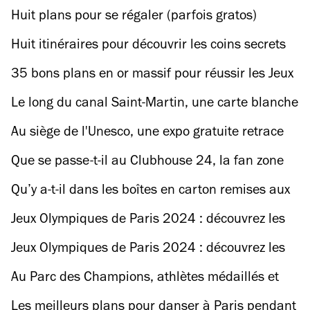
olympique de Snoop Dogg à Paris
Huit plans pour se régaler (parfois gratos)
pendant les JO
Huit itinéraires pour découvrir les coins secrets
de la Catalogne
35 bons plans en or massif pour réussir les Jeux
olympiques de Paris 2024
Le long du canal Saint-Martin, une carte blanche
photo gratuite avec Martin Parr ou Willy Ronis
Au siège de l'Unesco, une expo gratuite retrace
en photos les cérémonies d'ouverture des JO
Que se passe-t-il au Clubhouse 24, la fan zone
VIP du Palais de Tokyo ?
Qu’y a-t-il dans les boîtes en carton remises aux
athlètes qui remportent une médaille ?
Jeux Olympiques de Paris 2024 : découvrez les
meilleurs plans à faire le mardi 6 août
Jeux Olympiques de Paris 2024 : découvrez les
meilleurs plans à faire le lundi 5 août
Au Parc des Champions, athlètes médaillés et
artistes défilent au pied de la tour Eiffel
Les meilleurs plans pour danser à Paris pendant