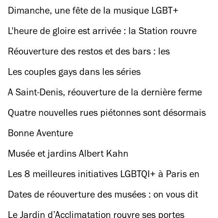
dans (presque) tout Paris
Dimanche, une fête de la musique LGBT+
s'installe au Sister Midnight
L'heure de gloire est arrivée : la Station rouvre
cette semaine !
Réouverture des restos et des bars : les
chroniques Time Out font leur grand retour !
Les couples gays dans les séries
A Saint-Denis, réouverture de la dernière ferme
maraîchère du 19e siècle
Quatre nouvelles rues piétonnes sont désormais
accessibles à Paris
Bonne Aventure
Musée et jardins Albert Kahn
Les 8 meilleures initiatives LGBTQI+ à Paris en
ce moment
Dates de réouverture des musées : on vous dit
tout
Le Jardin d’Acclimatation rouvre ses portes