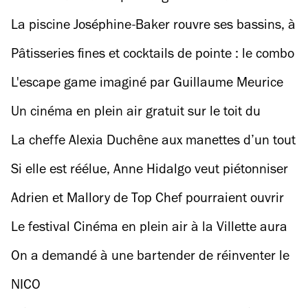
Serge, 19e
La piscine Joséphine-Baker rouvre ses bassins, à
condition de réserver !
Pâtisseries fines et cocktails de pointe : le combo
gagnant du bar Syndi'croq
L'escape game imaginé par Guillaume Meurice
et Alicia Vullo est de retour
Un cinéma en plein air gratuit sur le toit du
Moulin Rouge
La cheffe Alexia Duchêne aux manettes d’un tout
nouveau food court géant !
Si elle est réélue, Anne Hidalgo veut piétonniser
les berges du canal St-Martin
Adrien et Mallory de Top Chef pourraient ouvrir
leur friterie !
Le festival Cinéma en plein air à la Villette aura
lieu cet été et on vous dit tout !
On a demandé à une bartender de réinventer le
Gin To londonien à la sauce parisienne
NICO