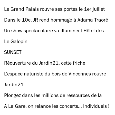
gratuitement !
Le Grand Palais rouvre ses portes le 1er juillet
avec l’exposition Pompéi
Dans le 10e, JR rend hommage à Adama Traoré
et George Floyd avec un collage géant
Un show spectaculaire va illuminer l'Hôtel des
Invalides cet été
Le Galopin
SUNSET
Réouverture du Jardin21, cette friche
végétalisée planquée au bord du canal
L'espace naturiste du bois de Vincennes rouvre
pour une quatrième saison !
Jardin21
Plongez dans les millions de ressources de la
BNF
A La Gare, on relance les concerts… individuels !