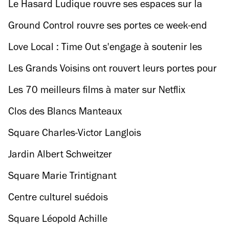
Le Hasard Ludique rouvre ses espaces sur la
Petite Ceinture !
Ground Control rouvre ses portes ce week-end
Love Local : Time Out s'engage à soutenir les
commerces et la culture à Paris
Les Grands Voisins ont rouvert leurs portes pour
une dernière saison
Les 70 meilleurs films à mater sur Netflix
Clos des Blancs Manteaux
Square Charles-Victor Langlois
Jardin Albert Schweitzer
Square Marie Trintignant
Centre culturel suédois
Square Léopold Achille