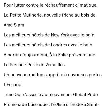
XXL de 400 couverts sur 250 mètres de long !
Pour lutter contre le réchauffement climatique,
les vols courts bientôt interdits en France
La Petite Mutinerie, nouvelle friche au bois de
Boulogne (16e)
Ama Siam
Les meilleurs hôtels de New York avec le bain
tourbillon dans les chambres et sur les toits
Les meilleurs hôtels de Londres avec le bain
tourbillon
A partir d’aujourd’hui, À la Folie présente une
semaine des fiertés légendaire !
Le Perchoir Porte de Versailles
Un nouveau rooftop s'apprête à ouvrir ses portes
à côté de la gare de Lyon
L'Escurial
Time Out s'associe au mouvement Global Pride
pour une campagne #PrideWorldwide
Promenade bucolique : l'église orthodoxe Saint-