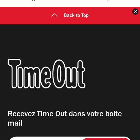
F
Back to Top
Recevez Time Out dans votre boite
mail