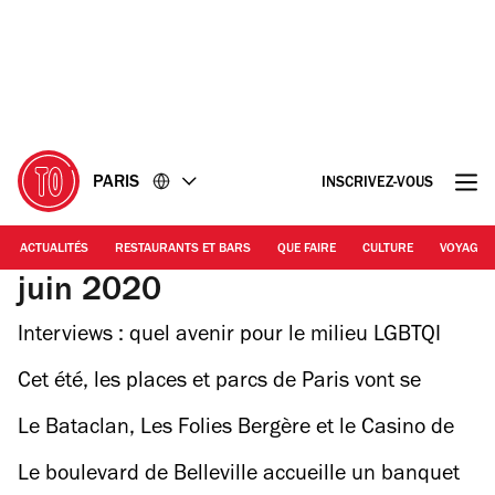
Accéder
Accéder
au
au
contenu
pied
de
page
PARIS
INSCRIVEZ-VOUS
ACTUALITÉS
RESTAURANTS ET BARS
QUE FAIRE
CULTURE
VOYAGE
juin 2020
Interviews : quel avenir pour le milieu LGBTQI
parisien ?
Cet été, les places et parcs de Paris vont se
transformer en salles de spectacle
Le Bataclan, Les Folies Bergère et le Casino de
Paris sont à vendre
Le boulevard de Belleville accueille un banquet