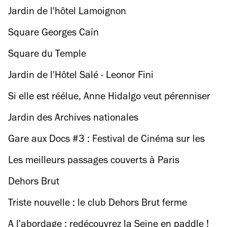
Jardin de l'hôtel Lamoignon
Square Georges Caïn
Square du Temple
Jardin de l'Hôtel Salé - Leonor Fini
Si elle est réélue, Anne Hidalgo veut pérenniser
les 50 km de pistes cyclables provisoires
Jardin des Archives nationales
Gare aux Docs #3 : Festival de Cinéma sur les
Rails
Les meilleurs passages couverts à Paris
Dehors Brut
Triste nouvelle : le club Dehors Brut ferme
définitivement ses portes
A l'abordage : redécouvrez la Seine en paddle !