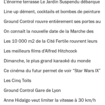
L’énorme terrasse Le Jardin Suspendu débarque
au Parc Floral
Line up dément, cocktails et bombes de peinture
: Time Out vous invite à retourner un hôtel !
Ground Control rouvre entièrement ses portes au
public !
On connaît la nouvelle date de la Marche des
fiertés 2020 !
Les 10 000 m2 de la Cité Fertile rouvrent leurs
portes
Les meilleurs films d'Alfred Hitchcock
Dimanche, le plus grand karaoké du monde
s’installe sur le parvis de l’IMA
Ce cinéma du futur permet de voir “Star Wars IX”
dans des conditions optimales
Les Cinq Toits
Ground Control Gare de Lyon
Anne Hidalgo veut limiter la vitesse à 30 km/h