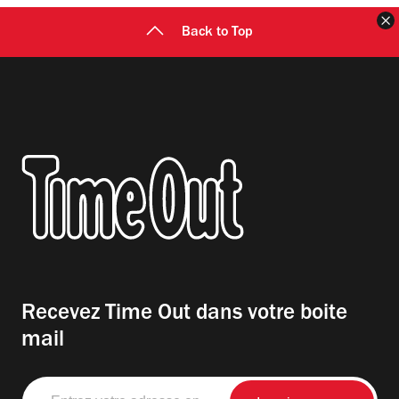
F
Back to Top
Recevez Time Out dans votre boite
mail
Entrez