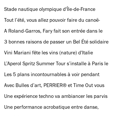
Stade nautique olympique d'Île-de-France
Tout l’été, vous allez pouvoir faire du canoë-
kayak sur la Seine
A Roland-Garros, Fary fait son entrée dans le
court des grands
3 bonnes raisons de passer un Bel Été solidaire
et olympique en Seine-Saint-Denis !
Vini Mariani fête les vins (nature) d'Italie
L’Aperol Spritz Summer Tour s’installe à Paris le
temps d’une soirée estivale en terrasse
Les 5 plans incontournables à voir pendant
Paris l’été 2023
Avec Bulles d’art, PERRIER® et Time Out vous
invitent à un concert exceptionnel en terrasse
Une expérience techno va ambiancer les parvis
de l'Hôtel de Ville et de Notre-Dame
Une performance acrobatique entre danse,