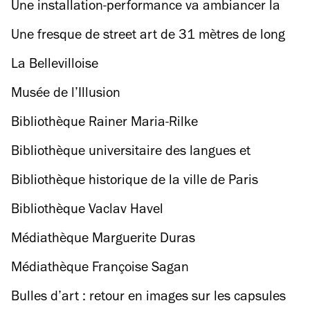
avec une boutique de traiteur
Une installation-performance va ambiancer la
piscine de la Butte-aux-Cailles
Une fresque de street art de 31 mètres de long
fait son entrée à l'Unesco
La Bellevilloise
Musée de l’Illusion
Bibliothèque Rainer Maria-Rilke
Bibliothèque universitaire des langues et
civilisations (BULAC)
Bibliothèque historique de la ville de Paris
Bibliothèque Vaclav Havel
Médiathèque Marguerite Duras
Médiathèque Françoise Sagan
Bulles d’art : retour en images sur les capsules