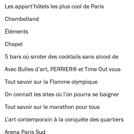
arty de PERRIER® et Time Out Paris
Les appart’hôtels les plus cool de Paris
Chambelland
Éléments
Chapel
5 bars où siroter des cocktails sans alcool de
haute volée
Avec Bulles d’art, PERRIER® et Time Out vous
servent la culture en terrasse
Tout savoir sur la Flamme olympique
On connaît les sites où l’on pourra se baigner
dans la Seine en 2025
Tout savoir sur le marathon pour tous
L'art contemporain à la conquête des quartiers
populaires
Arena Paris Sud