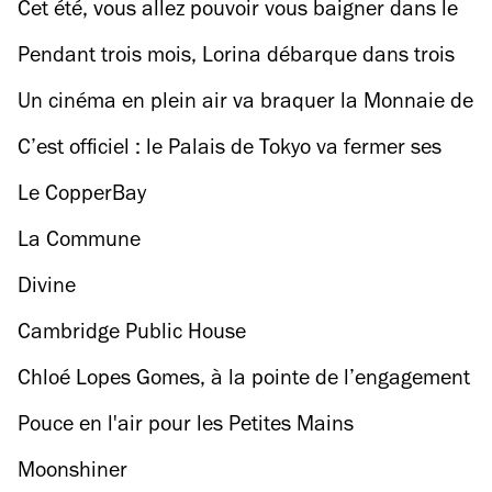
cirque et parkour va secouer les rues du Grand
Cet été, vous allez pouvoir vous baigner dans le
Paris
canal Saint-Martin
Pendant trois mois, Lorina débarque dans trois
des meilleures friches de Paris
Un cinéma en plein air va braquer la Monnaie de
Paris
C’est officiel : le Palais de Tokyo va fermer ses
portes pour travaux !
Le CopperBay
La Commune
Divine
Cambridge Public House
Chloé Lopes Gomes, à la pointe de l’engagement
Pouce en l'air pour les Petites Mains
Moonshiner