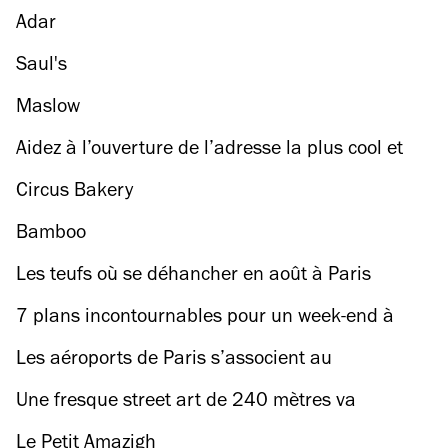
Adar
Saul's
Maslow
Aidez à l’ouverture de l’adresse la plus cool et
solidaire de la rentrée
Circus Bakery
Bamboo
Les teufs où se déhancher en août à Paris
7 plans incontournables pour un week-end à
Rome
Les aéroports de Paris s’associent au
Centquatre pour un festival 100 % arty
Une fresque street art de 240 mètres va
apparaître dans un tunnel de Paris
Le Petit Amazigh