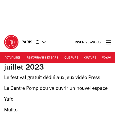
Accéder
Accéder
au
au
contenu
pied
de
page
PARIS
INSCRIVEZ-VOUS
ACTUALITÉS
RESTAURANTS ET BARS
QUE FAIRE
CULTURE
VOYAGE
juillet 2023
Le festival gratuit dédié aux jeux vidéo Press
Start revient au Centre Pompidou
Le Centre Pompidou va ouvrir un nouvel espace
pharaonique à Massy
Yafo
Mulko