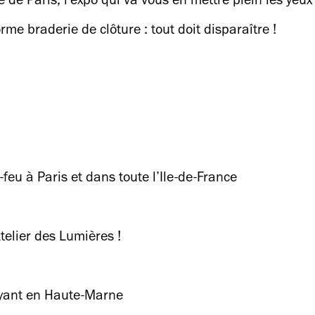
de Paris, l'expo qui va vous en mettre plein les yeux
e braderie de clôture : tout doit disparaître !
u à Paris et dans toute l’Ile-de-France
Atelier des Lumières !
oyant en Haute-Marne