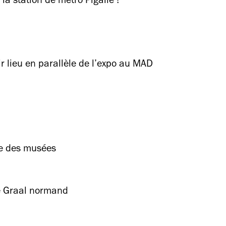
la station de métro Pigalle !
 lieu en parallèle de l’expo au MAD
que des musées
ré Graal normand