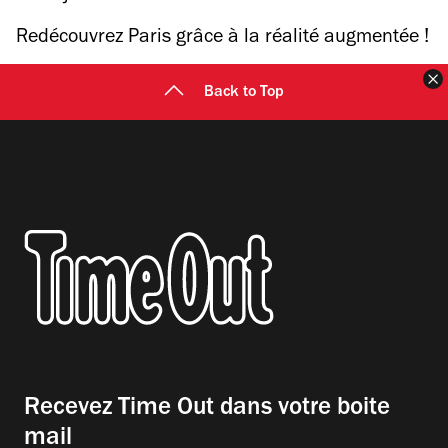
Redécouvrez Paris grâce à la réalité augmentée !
F
Back to Top
Recevez Time Out dans votre boite
mail