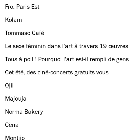
Fro. Paris Est
Kolam
Tommaso Café
Le sexe féminin dans l'art à travers 19 œuvres
Tous à poil ! Pourquoi l'art est-il rempli de gens
nus ?
Cet été, des ciné-concerts gratuits vous
attendent à la Seine musicale
Ojii
Majouja
Norma Bakery
Cèna
Montijo