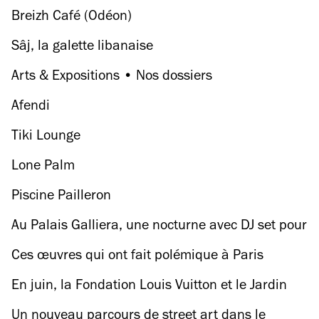
Breizh Café (Odéon)
Sâj, la galette libanaise
Arts & Expositions • Nos dossiers
Afendi
Tiki Lounge
Lone Palm
Piscine Pailleron
Au Palais Galliera, une nocturne avec DJ set pour
visiter l'expo mode '1997'
Ces œuvres qui ont fait polémique à Paris
En juin, la Fondation Louis Vuitton et le Jardin
d’Acclimatation mettent les familles à l’honneur
Un nouveau parcours de street art dans le