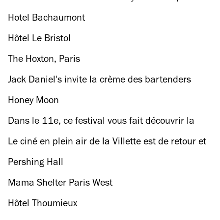
Hotel Bachaumont
Hôtel Le Bristol
The Hoxton, Paris
Jack Daniel's invite la crème des bartenders
français à revisiter le Tennessee whiskey
Honey Moon
Dans le 11e, ce festival vous fait découvrir la
cuisine singapourienne
Le ciné en plein air de la Villette est de retour et
on vous dit tout !
Pershing Hall
Mama Shelter Paris West
Hôtel Thoumieux