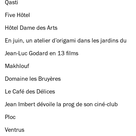
Qasti
Five Hôtel
Hôtel Dame des Arts
En juin, un atelier d’origami dans les jardins du
musée Delacroix
Jean-Luc Godard en 13 films
Makhlouf
Domaine les Bruyères
Le Café des Délices
Jean Imbert dévoile la prog de son ciné-club
dans la cour du Plaza Athénée
Ploc
Ventrus