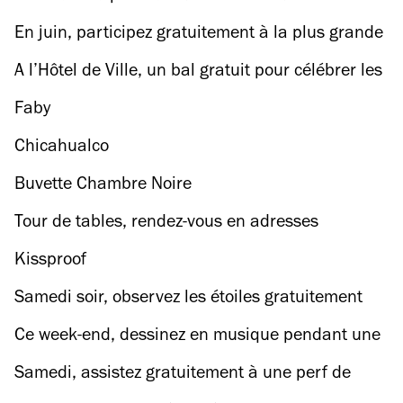
quartier des Batignolles
En juin, participez gratuitement à la plus grande
dictée du monde sur les Champs-Élysées
A l’Hôtel de Ville, un bal gratuit pour célébrer les
10 ans du Mariage pour tous
Faby
Chicahualco
Buvette Chambre Noire
Tour de tables, rendez-vous en adresses
inconnues
Kissproof
Samedi soir, observez les étoiles gratuitement
depuis le toit du Quai branly
Ce week-end, dessinez en musique pendant une
nocturne au Petit Palais
Samedi, assistez gratuitement à une perf de