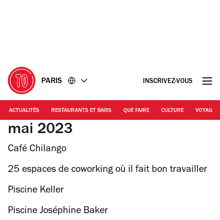
Accéder
Accéder
au
au
contenu
pied
de
page
PARIS
INSCRIVEZ-VOUS
ACTUALITÉS
RESTAURANTS ET BARS
QUE FAIRE
CULTURE
VOYAGE
mai 2023
Café Chilango
25 espaces de coworking où il fait bon travailler
Piscine Keller
Piscine Joséphine Baker