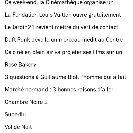
danse au musée de l'Homme
Ce week-end, la Cinémathèque organise un
escape game gratuit sur le thème de
La Fondation Louis Vuitton ouvre gratuitement
l'espionnage
ses portes le temps d’une nocturne
Le Jardin21 revient mettre du vert de contact
Daft Punk dévoile un morceau inédit au Centre
Pompidou ce jeudi
Ce ciné en plein air va projeter ses films sur un
Boeing 747 !
Rose Bakery
3 questions à Guillaume Blot, l’homme qui a fait
le Tour de France des rades
Marché normand : 3 bonnes raisons d’aller
ripailler sur les bords de Seine
Chambre Noire 2
Superflu
Vol de Nuit