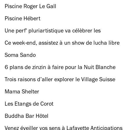
Piscine Roger Le Gall
Piscine Hébert
Une perf' pluriartistique va célèbrer les
communautés LGBT féministes et africaines de
Ce week-end, assistez à un show de lucha libre
Dublin
place du Châtelet
Soma Sando
6 plans de zinzin à faire pour la Nuit Blanche
Trois raisons d’aller explorer le Village Suisse
éphémère du Quartier latin
Mama Shelter
Les Etangs de Corot
Buddha Bar Hôtel
Venez éveiller vos sens à Lafayette Anticipations