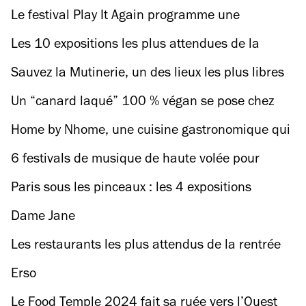
les piscines parisiennes seront accessibles
Le festival Play It Again programme une
gratuitement ce dimanche !
avalanche de films cultes autour de la fête
Les 10 expositions les plus attendues de la
rentrée 2024
Sauvez la Mutinerie, un des lieux les plus libres
et inclusifs de Paris !
Un “canard laqué” 100 % végan se pose chez
Faubourg Daimant !
Home by Nhome, une cuisine gastronomique qui
déménage
6 festivals de musique de haute volée pour
prolonger l’été à Paris
Paris sous les pinceaux : les 4 expositions
peinture les plus attendues de la rentrée 2024
Dame Jane
Les restaurants les plus attendus de la rentrée
2024 à Paris
Erso
Le Food Temple 2024 fait sa ruée vers l’Ouest