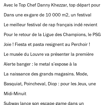
France
installée dans les tribunes du Parc des Princes
Avec le Top Chef Danny Khezzar, top départ pour
les Philippines !
Dans une ex-gare de 10 000 m2, un festival
électronique avec un week-end d’open airs
Le meilleur festival de rap français indé revient
gratuits
pour une troisième édition dans un parc de 15
Pour le retour de la Ligue des Champions, le PSG
hectares
dévoile une série d’affiches réalisée en collab
Joie ! Fiesta et pasta resignent au Perchoir !
avec une top école d’art
Le musée du Louvre va présenter la première
expo mode de son histoire
Alerte banger : le metal s’expose à la
Philharmonie en 2024 (et ça va gueuler)
La naissance des grands magasins. Mode,
design, jouets, publicité, 1852-1925
Basquiat, Poincheval, Diop : pour les Jeux, une
expo autour du sport à la Fondation Louis
Midi-Minuit
Vuitton
Subway lance son escape game dans un