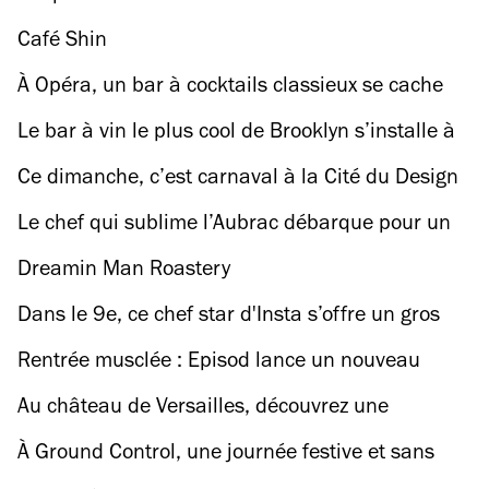
Café Shin
À Opéra, un bar à cocktails classieux se cache
sous le plus grand gastropub de Paris !
Le bar à vin le plus cool de Brooklyn s’installe à
l’hôtel le plus hype du 10e
Ce dimanche, c’est carnaval à la Cité du Design
avec un line-up afro-caribéen de dingo
Le chef qui sublime l’Aubrac débarque pour un
soir à Paris chez une légende de la gastronomie
Dreamin Man Roastery
Dans le 9e, ce chef star d'Insta s’offre un gros
coup de Colère
Rentrée musclée : Episod lance un nouveau
studio de rowing bien trempé
Au château de Versailles, découvrez une
incroyable broderie de 107 mètres tissée par
À Ground Control, une journée festive et sans
Eva Jospin