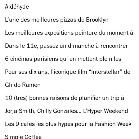
de la cuisine !
de retour en 2024 à Paris
Aldéhyde
L’une des meilleures pizzas de Brooklyn
débarque à Paris pour la Fashion Week !
Les meilleures expositions peinture du moment à
Paris
Dans le 11e, passez un dimanche à rencontrer
des viticulteurs nature au top (et dégustez leurs
6 cinémas parisiens qui en mettent plein les
vins ! )
yeux avant le début du film
Pour ses dix ans, l’iconique film “Interstellar” de
Christopher Nolan ressort en salles pour une
Ghido Ramen
semaine
10 (très) bonnes raisons de planifier un trip à
Zurich cet automne
Jorja Smith, Chilly Gonzales… L’Hyper Weekend
s’annonce déjà comme l’un des festivals les plus
Les 9 cafés les plus hypes pour la Fashion Week
carrés de 2025
Simple Coffee