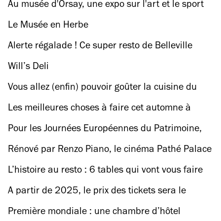
tabou autour de la santé sexuelle
Au musée d'Orsay, une expo sur l'art et le sport
après les Jeux Olympiques de Paris 1900
Le Musée en Herbe
Alerte régalade ! Ce super resto de Belleville
accueille un des meilleurs chefs de sa
Will’s Deli
génération !
Vous allez (enfin) pouvoir goûter la cuisine du
finaliste de Top Chef 2024 et chouchou du
Les meilleures choses à faire cet automne à
public
Paris
Pour les Journées Européennes du Patrimoine,
deux Top Chefs cuisinent un grand banquet
Rénové par Renzo Piano, le cinéma Pathé Palace
(comme dans Astérix) !
est l’un des plus beaux de Paris (et l’un des plus
L’histoire au resto : 6 tables qui vont vous faire
chers)
voyager dans le temps
A partir de 2025, le prix des tickets sera le
même pour tous les trajets à Paris et en Ile-de-
Première mondiale : une chambre d’hôtel