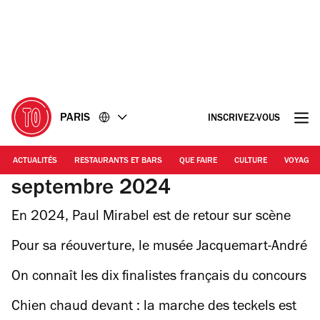
Accéder
Accéder
au
au
contenu
pied
de
page
PARIS
INSCRIVEZ-VOUS
ACTUALITÉS
RESTAURANTS ET BARS
QUE FAIRE
CULTURE
VOYAGE
septembre 2024
En 2024, Paul Mirabel est de retour sur scène
pour vous parler d’amour
Pour sa réouverture, le musée Jacquemart-André
expose les chefs-d’œuvre de la Galerie Borghèse
On connaît les dix finalistes français du concours
S.Pellegrino Young Chef Academy, futurs grands
Chien chaud devant : la marche des teckels est