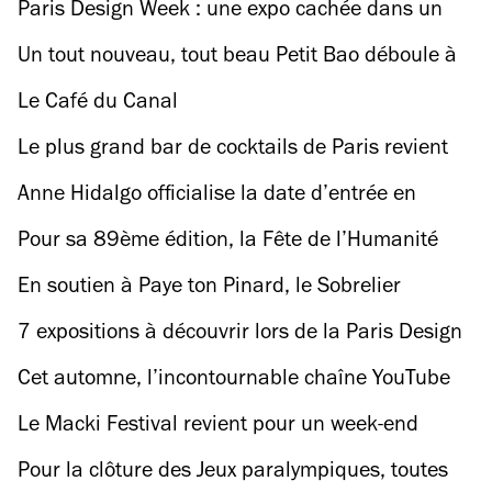
l’imaginaire zombie avec un cycle de films du
Paris Design Week : une expo cachée dans un
genre
salon privé des Galeries Lafayette Champs-
Un tout nouveau, tout beau Petit Bao déboule à
Elysées
SSD
Le Café du Canal
Le plus grand bar de cocktails de Paris revient
s'installer à la Villette
Anne Hidalgo officialise la date d’entrée en
vigueur des 50 km/h sur le périphérique
Pour sa 89ème édition, la Fête de l’Humanité
(jusqu’à nouvel ordre)
fait rougir de plaisir la rentrée
En soutien à Paye ton Pinard, le Sobrelier
organise une journée de petites assiettes et de
7 expositions à découvrir lors de la Paris Design
grands verres
Week 2024
Cet automne, l’incontournable chaîne YouTube
Colors lance son premier festival à Paris – et
Le Macki Festival revient pour un week-end
invite plein de gros noms
gratuit dans un parc de 15 hectares
Pour la clôture des Jeux paralympiques, toutes