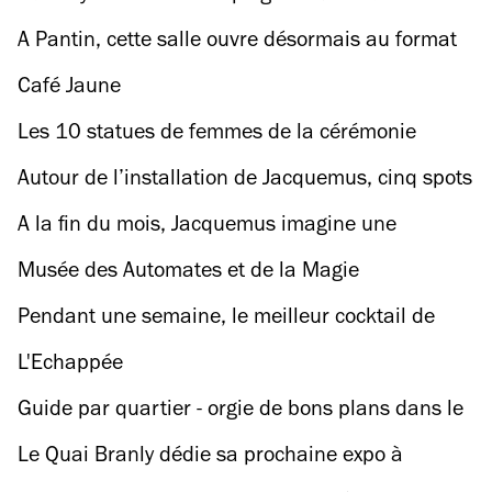
speakeasy à l’italienne
A Pantin, cette salle ouvre désormais au format
club tous les week-ends
Café Jaune
Les 10 statues de femmes de la cérémonie
d’ouverture vont être exposées à l’Assemblée
Autour de l’installation de Jacquemus, cinq spots
nationale
à visiter pendant une virée aux Puces
A la fin du mois, Jacquemus imagine une
installation pour la Fête des puces de Saint-
Musée des Automates et de la Magie
Ouen
Pendant une semaine, le meilleur cocktail de
l’univers (en toute objectivité) est fêté à Paris !
L'Echappée
Guide par quartier - orgie de bons plans dans le
14e arrondissement
Le Quai Branly dédie sa prochaine expo à