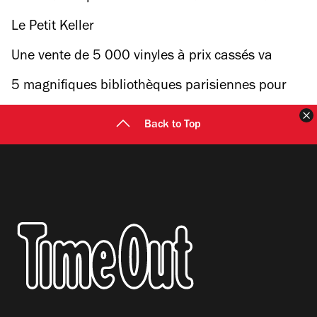
Le Petit Keller
Une vente de 5 000 vinyles à prix cassés va
avoir lieu sur les rails de la Petite Ceinture
5 magnifiques bibliothèques parisiennes pour
une rentrée scolaire en beauté
F
Back to Top