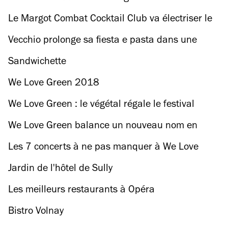
Le Margot Combat Cocktail Club va électriser le
Meurice
Vecchio prolonge sa fiesta e pasta dans une
ambiance iodée
Sandwichette
We Love Green 2018
We Love Green : le végétal régale le festival
We Love Green balance un nouveau nom en
forme d’énigme pour son édition 2024
Les 7 concerts à ne pas manquer à We Love
Green 2023
Jardin de l'hôtel de Sully
Les meilleurs restaurants à Opéra
Bistro Volnay