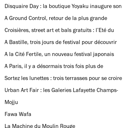
de retour sur le canal Saint-Martin
charger leur pass Navigo sur leur téléphone
Disquaire Day : la boutique Yoyaku inaugure son
nouvel espace avec une fête de 20 heures (en
A Ground Control, retour de la plus grande
partie gratuite)
brocante dédiée au sport vintage d’Europe
Croisières, street art et bals gratuits : l’Eté du
canal fait son retour avec les JO à l’horizon
A Bastille, trois jours de festival pour découvrir
les futures stars du rock indé
A la Cité Fertile, un nouveau festival japonais
pour célébrer les cerisiers en fleur
A Paris, il y a désormais trois fois plus de
déplacements à vélo qu’en voiture !
Sortez les lunettes : trois terrasses pour se croire
(déjà) en été
Urban Art Fair : les Galeries Lafayette Champs-
Elysées donnent carte blanche à Seth
Mojju
Fawa Wafa
La Machine du Moulin Rouge