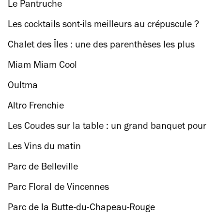
Le Pantruche
Les cocktails sont-ils meilleurs au crépuscule ?
Direction Meudon pour le savoir !
Chalet des Îles : une des parenthèses les plus
bucoliques de Paris rouvre enfin !
Miam Miam Cool
Oultma
Altro Frenchie
Les Coudes sur la table : un grand banquet pour
lutter pied à pied contre la précarité alimentaire
Les Vins du matin
Parc de Belleville
Parc Floral de Vincennes
Parc de la Butte-du-Chapeau-Rouge