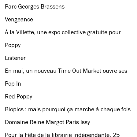
Parc Georges Brassens
Vengeance
À la Villette, une expo collective gratuite pour
découvrir les stars de l’art de demain
Poppy
Listener
En mai, un nouveau Time Out Market ouvre ses
portes à Porto !
Pop In
Red Poppy
Biopics : mais pourquoi ça marche à chaque fois
?
Domaine Reine Margot Paris Issy
Pour la Fête de la librairie indépendante, 25