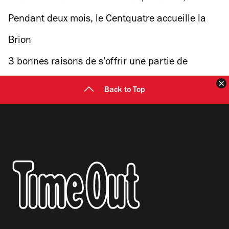
000 livres gratuits distribués dans 500 librairies
Pendant deux mois, le Centquatre accueille la
de France
crème de la jeune photographie européenne
Brion
3 bonnes raisons de s’offrir une partie de
Champagne chez Nicolas Feuillatte
F
Back to Top