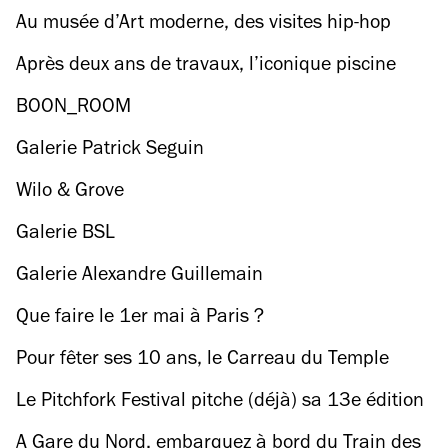
d’un banquet exceptionnel sur la Seine
Au musée d’Art moderne, des visites hip-hop
pour breaker devant Matisse et Delaunay
Après deux ans de travaux, l’iconique piscine
Georges-Vallerey rouvre avec un nouveau toit (et
BOON_ROOM
ça claque)
Galerie Patrick Seguin
Wilo & Grove
Galerie BSL
Galerie Alexandre Guillemain
Que faire le 1er mai à Paris ?
Pour fêter ses 10 ans, le Carreau du Temple
organise un grand roller disco !
Le Pitchfork Festival pitche (déjà) sa 13e édition
avec 20 premiers noms
A Gare du Nord, embarquez à bord du Train des