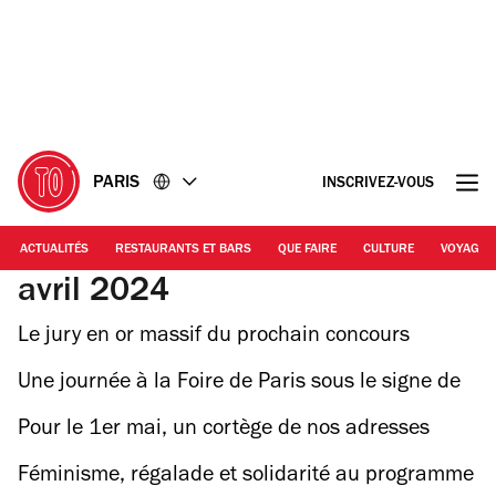
Accéder
Accéder
au
au
contenu
pied
de
page
PARIS
INSCRIVEZ-VOUS
ACTUALITÉS
RESTAURANTS ET BARS
QUE FAIRE
CULTURE
VOYAGE
avril 2024
Le jury en or massif du prochain concours
S.Pellegrino Young Chef Academy enfin dévoilé !
Une journée à la Foire de Paris sous le signe de
la bonne bouffe (et du bon temps)
Pour le 1er mai, un cortège de nos adresses
favorites enjaille le 11e
Féminisme, régalade et solidarité au programme