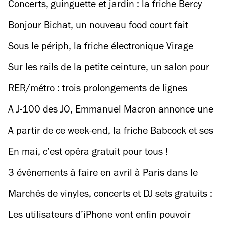
Concerts, guinguette et jardin : la friche Bercy
Beaucoup rouvre ses 9 000 mètres carrés
Bonjour Bichat, un nouveau food court fait
bicher le 10e
Sous le périph, la friche électronique Virage
lance sa saison 3 sur les chapeaux de roues
Sur les rails de la petite ceinture, un salon pour
découvrir de nouveaux millésimes (avant tout le
RER/métro : trois prolongements de lignes
monde)
inaugurés en mai et juin
A J-100 des JO, Emmanuel Macron annonce une
possible relocalisation de la cérémonie
A partir de ce week-end, la friche Babcock et ses
d’ouverture au Trocadéro ou au Stade de France
6 000 mètres carrés accueille à nouveau des
En mai, c’est opéra gratuit pour tous !
teufs électroniques
3 événements à faire en avril à Paris dans le
cadre de l’Olympiade culturelle
Marchés de vinyles, concerts et DJ sets gratuits :
l’un des événements majeurs du Disquaire Day
Les utilisateurs d’iPhone vont enfin pouvoir