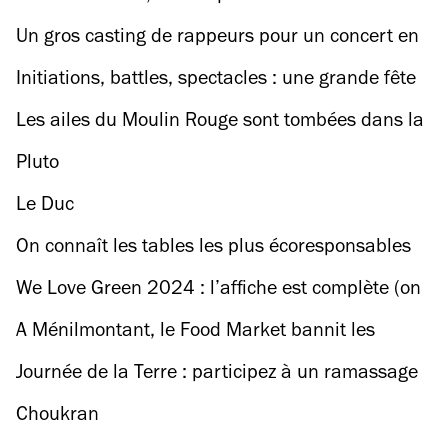
impressionnistes pour les 150 ans du
Un gros casting de rappeurs pour un concert en
mouvement !
solidarité avec la Palestine
Initiations, battles, spectacles : une grande fête
de la danse gratuite va secouer le canal de
Les ailes du Moulin Rouge sont tombées dans la
l’Ourcq
nuit
Pluto
Le Duc
On connaît les tables les plus écoresponsables
de France (et il y en a plein à Paris)
We Love Green 2024 : l’affiche est complète (on
vous explique pourquoi on sera de la fête)
A Ménilmontant, le Food Market bannit les
animaux morts (et on va se régaler)
Journée de la Terre : participez à un ramassage
de déchets sur les bords du canal
Choukran