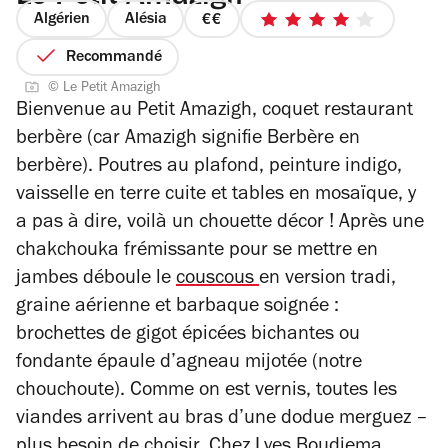
Algérien
Alésia
prix
4
2
sur
Recommandé
sur
5
© Le Petit Amazigh
4
étoiles
Bienvenue au Petit Amazigh, coquet restaurant
berbère (car Amazigh signifie Berbère en
berbère). Poutres au plafond, peinture indigo,
vaisselle en terre cuite et tables en mosaïque, y
a pas à dire, voilà un chouette décor !
Après une
chakchouka frémissante pour se mettre en
jambes déboule le
couscous
en version tradi,
graine aérienne et barbaque soignée :
brochettes de gigot épicées bichantes ou
fondante épaule d’agneau mijotée (notre
chouchoute). Comme on est vernis, toutes les
viandes arrivent au bras d’une dodue merguez –
plus besoin de choisir.
Chez Lyes Boudjema,