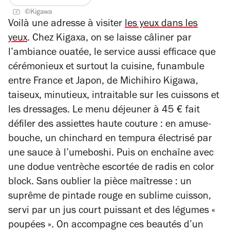
sur
5
©Kigawa
4
étoiles
Voilà une adresse à visiter
les yeux dans les
yeux
.
Chez Kigaxa, on se laisse câliner
par
l’ambiance ouatée, le service aussi efficace que
cérémonieux et surtout la cuisine, funambule
entre France et Japon, de Michihiro Kigawa,
taiseux, minutieux, intraitable sur les cuissons et
les dressages.
Le menu déjeuner à 45 € fait
défiler des assiettes haute couture : en amuse-
bouche,
un chinchard en tempura électrisé par
une sauce à l’umeboshi. Puis on enchaîne avec
une dodue ventrèche escortée de radis en color
block. Sans oublier la pièce maîtresse : un
suprême de pintade rouge en sublime cuisson,
servi par un jus court puissant et des légumes «
poupées ». On accompagne ces beautés d’un