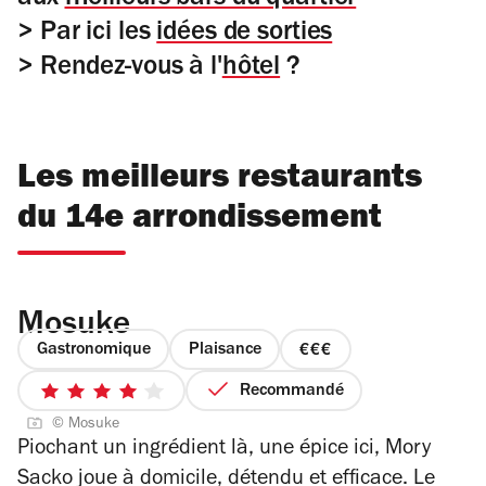
> Par ici les
idées de sorties
> Rendez-vous à l'
hôtel
?
Les meilleurs restaurants
du 14e arrondissement
Mosuke
Gastronomique
Plaisance
prix
3
Recommandé
4
sur
© Mosuke
sur
4
Piochant un ingrédient là, une épice ici, Mory
5
Sacko joue à domicile, détendu et efficace. Le
étoiles