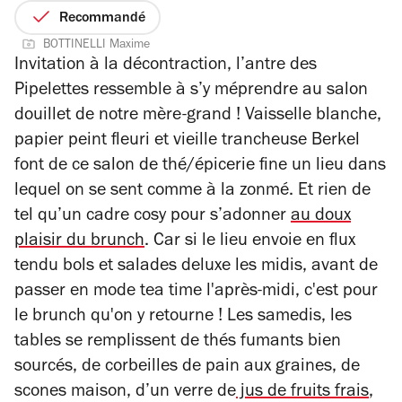
2
sur
Recommandé
sur
5
BOTTINELLI Maxime
4
étoiles
Invitation à la décontraction, l’antre des
Pipelettes ressemble à s’y méprendre au salon
douillet de notre mère-grand ! Vaisselle blanche,
papier peint fleuri et vieille trancheuse Berkel
font de ce salon de thé/épicerie fine un lieu dans
lequel on se sent comme à la zonmé. Et rien de
tel qu’un cadre cosy pour s’adonner
au doux
plaisir du brunch
. Car si le lieu envoie en flux
tendu bols et salades deluxe les midis, avant de
passer en mode tea time l'après-midi, c'est pour
le brunch qu'on y retourne ! Les samedis, les
tables se remplissent de thés fumants bien
sourcés, de corbeilles de pain aux graines, de
scones maison, d’un verre de
jus de fruits frais
,