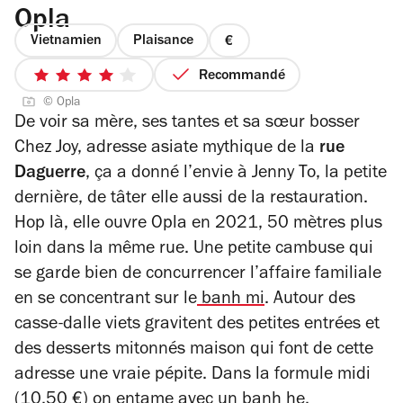
Opla
Vietnamien
Plaisance
prix
1
Recommandé
4
sur
© Opla
sur
4
De voir sa mère, ses tantes et sa sœur bosser
5
Chez Joy, adresse asiate mythique de la
rue
étoiles
Daguerre
, ça a donné l’envie à Jenny To, la petite
dernière, de tâter elle aussi de la restauration.
Hop là, elle ouvre Opla en 2021, 50 mètres plus
loin dans la même rue. Une petite cambuse qui
se garde bien de concurrencer l’affaire familiale
en se concentrant sur le
banh mi
. Autour des
casse-dalle viets gravitent des petites entrées et
des desserts mitonnés maison qui font de cette
adresse une vraie pépite.
Dans la formule midi
(10,50 €) on entame avec un banh he,