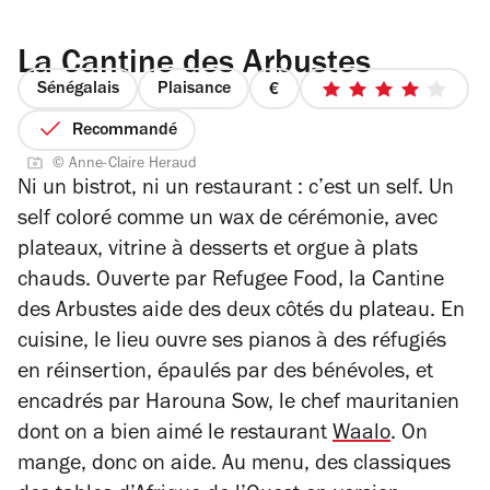
La Cantine des Arbustes
Sénégalais
Plaisance
prix
4
1
sur
Recommandé
sur
5
© Anne-Claire Heraud
4
étoiles
Ni un bistrot, ni un restaurant : c’est un self. Un
self coloré comme un wax de cérémonie, avec
plateaux, vitrine à desserts et orgue à plats
chauds. Ouverte par Refugee Food, la Cantine
des Arbustes aide des deux côtés du plateau. En
cuisine, le lieu ouvre ses pianos à des réfugiés
en réinsertion, épaulés par des bénévoles, et
encadrés par Harouna Sow, le chef mauritanien
dont on a bien aimé le restaurant
Waalo
. On
mange, donc on aide.
Au menu, des classiques