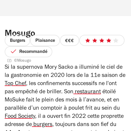
Mosugo
Burgers
Plaisance
prix
4
3
sur
Recommandé
sur
5
©Mosugo
4
étoiles
Si la supernova Mory Sacko a illuminé le ciel de
la gastronomie en 2020 lors de la 11
e
saison de
Top Chef
, les confinements successifs ne l'ont
pas empêché de briller. Son
restaurant
étoilé
MoSuke fait le plein des mois à l’avance, et en
parallèle d’un comptoir à poulet frit au sein du
Food Society
, il a ouvert fin 2022 cette proprette
adresse de
burgers
, toujours dans son fief du