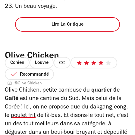
23. Un beau voyage.
Lire La Critique
Olive Chicken
Coréen
Louvre
prix
4
2
sur
Recommandé
sur
5
©Olive Chicken
4
étoiles
Olive Chicken, petite cambuse du
quartier de
Gaîté
est une cantine du Sud. Mais celui de la
Corée ! Ici, on ne propose que du
dakgangjeong
,
le
poulet frit
de là-bas. Et disons-le tout net, c'est
un des tout meilleurs dans sa catégorie, à
déguster dans un boui-boui bruyant et dépouillé