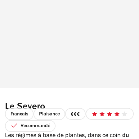
Le Severo
Français
Plaisance
prix
4
3
sur
Recommandé
sur
5
Les régimes à base de plantes, dans ce coin
du