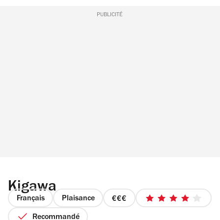
PUBLICITÉ
Kigawa
Français
Plaisance
prix
4
3
sur
Recommandé