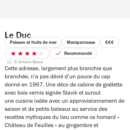
Le Duc
Poisson et fruits de mer
Montparnasse
prix
3
Recommandé
4
sur
© Antoine Besse
sur
4
Cette adresse, largement plus branchie que
5
branchée, n’a pas dévié d’un pouce du cap
étoiles
donné en 1967. Une déco de cabine de goélette
avec bois vernis signée Slavik et surout
une
cuisine iodée avec un approvisionnement de
saison et de petits bateaux au service des
recettes mythiques du lieu
comme ce homard «
Château de Feuilles » au
gingembre et