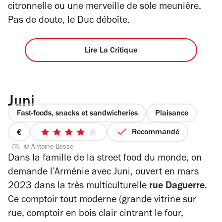
citronnelle ou une merveille de sole meunière.
Pas de doute, le Duc déboîte.
Lire La Critique
Juni
Fast-foods, snacks et sandwicheries
Plaisance
Recommandé
prix
4
© Antoine Besse
1
sur
Dans la famille de la street food du monde,
on
sur
5
demande l’Arménie avec Juni, ouvert en mars
4
étoiles
2023 dans la très multiculturelle
rue Daguerre.
Ce comptoir tout moderne (grande vitrine sur
rue, comptoir en bois clair cintrant le four,