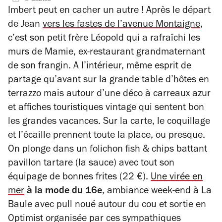
3
sur
Imbert peut en cacher un autre ! Après le départ
sur
5
de Jean
vers les fastes de l’avenue Montaigne
,
4
étoiles
c’est son petit frère Léopold qui a rafraîchi les
murs de Mamie, ex-restaurant grandmaternant
de son frangin.
A l’intérieur, même esprit de
partage qu’avant sur la grande table d’hôtes en
terrazzo mais autour d’une déco à carreaux azur
et affiches touristiques vintage qui sentent bon
les grandes vacances. Sur la carte, le coquillage
et l’écaille prennent toute la place, ou presque.
On plonge dans un folichon fish & chips battant
pavillon tartare (la sauce) avec tout son
équipage de bonnes frites (22 €).
Une virée en
mer
à la mode du 16e
, ambiance week-end à La
Baule avec pull noué autour du cou et sortie en
Optimist organisée par ces sympathiques