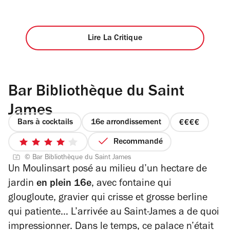
Lire La Critique
Bar Bibliothèque du Saint
James
Bars à cocktails
16e arrondissement
prix
4
Recommandé
4
sur
© Bar Bibliothèque du Saint James
sur
4
Un Moulinsart posé au milieu d’un hectare de
5
jardin
en plein 16
e
, avec fontaine qui
étoiles
glougloute, gravier qui crisse et grosse berline
qui patiente… L’arrivée au Saint-James a de quoi
impressionner. Dans le temps, ce palace n’était