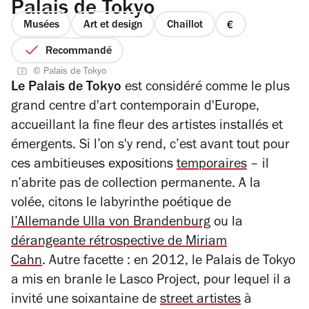
Palais de Tokyo
Musées
Art et design
Chaillot
prix
1
Recommandé
sur
© Palais de Tokyo
4
Le Palais de Tokyo
est considéré comme le plus
grand centre d'art contemporain d'Europe,
accueillant la fine fleur des artistes installés et
émergents. S
i l’on s'y rend, c’est avant tout pour
ces ambitieuses expositions
temporaires
– il
n’abrite pas de collection permanente. A la
volée, citons le labyrinthe poétique de
l’Allemande Ulla von Brandenburg
ou la
dérangeante rétrospective de Miriam
Cahn
.
Autre facette : en 2012, le Palais de Tokyo
a mis en branle le Lasco Project, pour lequel il a
invité une soixantaine de
street artistes
à