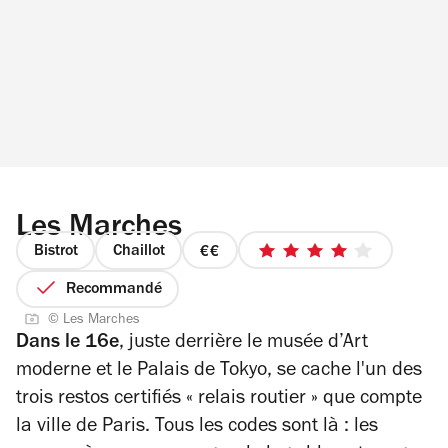
Les Marches
Bistrot
Chaillot
prix
4
2
sur
Recommandé
sur
5
© Les Marches
4
étoiles
Dans le 16e
, juste derrière le musée d’Art
moderne et le Palais de Tokyo, se cache l'un des
trois restos certifiés « relais routier » que compte
la ville de Paris. Tous les codes sont là : les