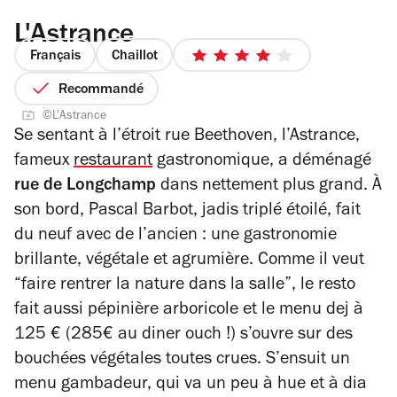
L'Astrance
Français
Chaillot
4
sur
Recommandé
5
©L'Astrance
étoiles
Se sentant à l’étroit rue Beethoven, l’Astrance,
fameux
restaurant
gastronomique, a déménagé
rue de Longchamp
dans nettement plus grand. À
son bord, Pascal Barbot, jadis triplé étoilé, fait
du neuf avec de l’ancien : une gastronomie
brillante, végétale et agrumière.
Comme il veut
“faire rentrer la nature dans la salle”, le resto
fait aussi pépinière arboricole et le menu dej à
125 € (285€ au diner ouch !) s’ouvre sur des
bouchées végétales toutes crues.
S’ensuit un
menu gambadeur, qui va un peu à hue et à dia