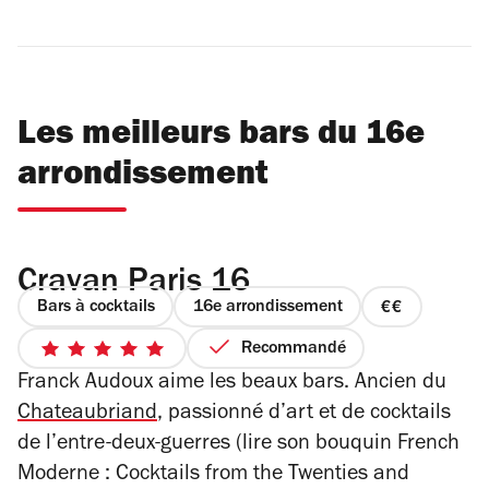
Les meilleurs bars du 16e
arrondissement
Cravan Paris 16
Bars à cocktails
16e arrondissement
prix
2
Recommandé
5
sur
Franck Audoux aime les beaux bars. Ancien du
sur
4
5
Chateaubriand
, passionné d’art et de cocktails
étoiles
de l’entre-deux-guerres (lire son bouquin
French
Moderne : Cocktails from the Twenties and