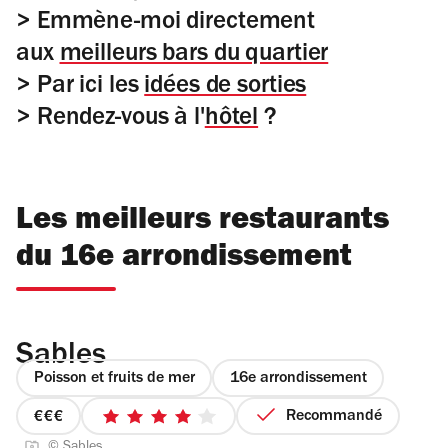
> Emmène-moi directement
aux
meilleurs bars du quartier
> Par ici les
idées de sorties
> Rendez-vous à l'
hôtel
?
Les meilleurs restaurants
du 16e arrondissement
Sables
Poisson et fruits de mer
16e arrondissement
Recommandé
prix
4
© Sables