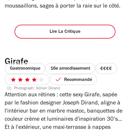
moussaillons, sages à porter la raie sur le côté.
Lire La Critique
Girafe
Gastronomique
16e arrondissement
prix
4
Recommandé
4
sur
Photograph: Adrien Dirand
sur
4
Attention aux rétines : cette sexy Girafe, sapée
5
par le fashion designer Joseph Dirand, aligne à
étoiles
l'intérieur bar en marbre mastoc, banquettes de
couleur crème et luminaires d'inspiration 30’s…
Et à l'extérieur, une maxi-terrasse à nappes