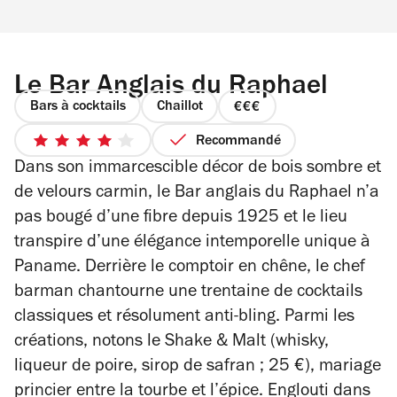
Le Bar Anglais du Raphael
Bars à cocktails
Chaillot
prix
3
Recommandé
4
sur
Dans son immarcescible décor de bois sombre et
sur
4
5
de velours carmin, le Bar anglais du Raphael n’a
étoiles
pas bougé d’une fibre depuis 1925 et le lieu
transpire d’une élégance intemporelle unique à
Paname. Derrière le comptoir en chêne, le chef
barman chantourne une trentaine de cocktails
classiques et résolument anti-bling. Parmi les
créations, notons le Shake & Malt (whisky,
liqueur de poire, sirop de safran ; 25 €), mariage
princier entre la tourbe et l’épice. Englouti dans