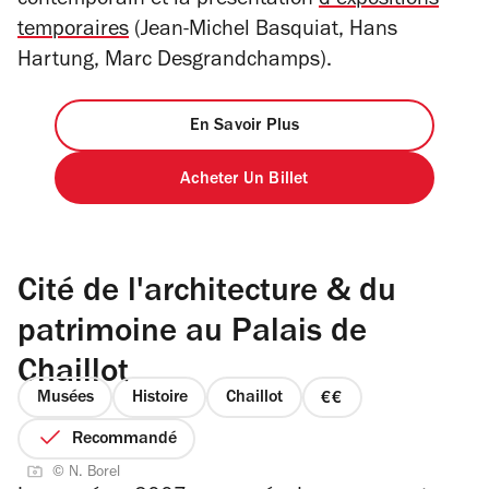
contemporain et la présentation
d’expositions
temporaires
(Jean-Michel Basquiat, Hans
Hartung, Marc Desgrandchamps).
En Savoir Plus
Acheter Un Billet
Cité de l'architecture & du
patrimoine au Palais de
Chaillot
Musées
Histoire
Chaillot
prix
2
Recommandé
sur
© N. Borel
4