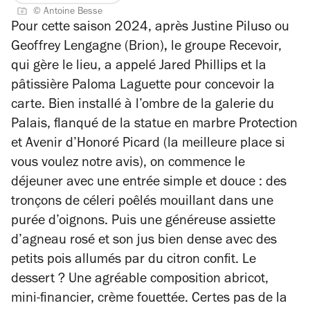
sur
5
© Antoine Besse
4
étoiles
Pour cette saison 2024, après Justine Piluso ou
Geoffrey Lengagne (Brion)
,
le groupe Recevoir,
qui gère le lieu, a appelé Jared Phillips et la
pâtissière Paloma Laguette pour concevoir la
carte.
Bien installé à l’ombre de la galerie du
Palais, flanqué de la statue en marbre
Protection
et Avenir
d’Honoré Picard (la meilleure place si
vous voulez notre avis), on commence le
déjeuner avec une entrée simple et douce : des
tronçons de céleri poêlés mouillant dans une
purée d’oignons. Puis une généreuse assiette
d’agneau rosé et son jus bien dense avec des
petits pois allumés par du citron confit. Le
dessert ? Une agréable composition abricot,
mini-financier, crème fouettée. Certes pas de la