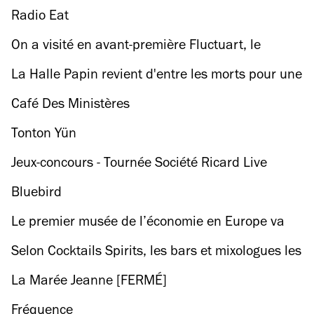
alias Obey va avoir lieu fin juin !
Radio Eat
On a visité en avant-première Fluctuart, le
premier centre d’art urbain flottant au monde !
La Halle Papin revient d'entre les morts pour une
ultime saison !
Café Des Ministères
Tonton Yün
Jeux-concours - Tournée Société Ricard Live
Music 2019
Bluebird
Le premier musée de l’économie en Europe va
ouvrir ses portes à Paris
Selon Cocktails Spirits, les bars et mixologues les
plus influents de Paris sont...
La Marée Jeanne [FERMÉ]
Fréquence