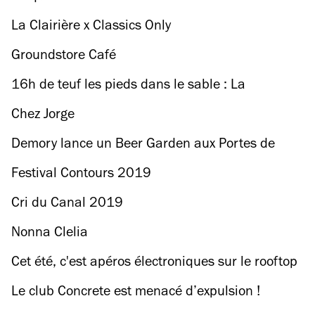
La Clairière x Classics Only
Groundstore Café
16h de teuf les pieds dans le sable : La
Guinguette à la Plage est de retour !
Chez Jorge
Demory lance un Beer Garden aux Portes de
Paris : pizzas, bières et jeux en plein air !
Festival Contours 2019
Cri du Canal 2019
Nonna Clelia
Cet été, c'est apéros électroniques sur le rooftop
de l'Arche de la Défense
Le club Concrete est menacé d’expulsion !