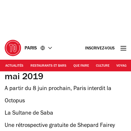
Accéder
Accéder
au
au
contenu
pied
de
page
PARIS
INSCRIVEZ-VOUS
ACTUALITÉS
RESTAURANTS ET BARS
QUE FAIRE
CULTURE
VOYAGE
mai 2019
A partir du 8 juin prochain, Paris interdit la
cigarette dans 52 parcs et jardins
Octopus
La Sultane de Saba
Une rétrospective gratuite de Shepard Fairey