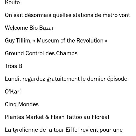
Kouto
On sait désormais quelles stations de métro vont
ouvrir toute la nuit !
Welcome Bio Bazar
Guy Tillim, « Museum of the Revolution »
Ground Control des Champs
Trois B
Lundi, regardez gratuitement le dernier épisode
de Game of Thrones au Grand Rex !
O'Kari
Cinq Mondes
Plantes Market & Flash Tattoo au Floréal
Belleville
La tyrolienne de la tour Eiffel revient pour une