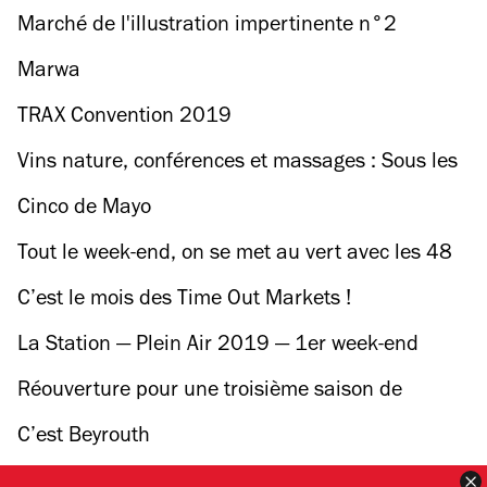
portes aujourd'hui !
Marché de l'illustration impertinente n°2
Marwa
TRAX Convention 2019
Vins nature, conférences et massages : Sous les
pavés la vigne est de retour ce week-end !
Cinco de Mayo
Tout le week-end, on se met au vert avec les 48
heures de l'agriculture urbaine !
C’est le mois des Time Out Markets !
La Station — Plein Air 2019 — 1er week-end
Réouverture pour une troisième saison de
l'espace naturiste du bois de Vincennes !
C’est Beyrouth
F