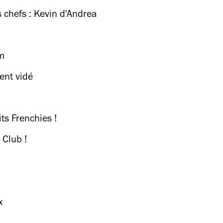
 chefs : Kevin d'Andrea
m
ent vidé
ts Frenchies !
 Club !
x