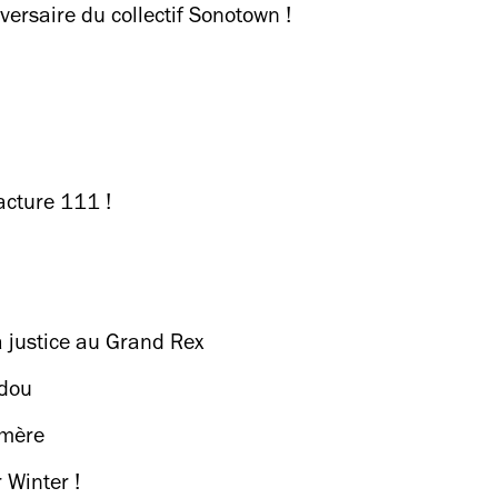
versaire du collectif Sonotown !
facture 111 !
a justice au Grand Rex
dou
émère
 Winter !