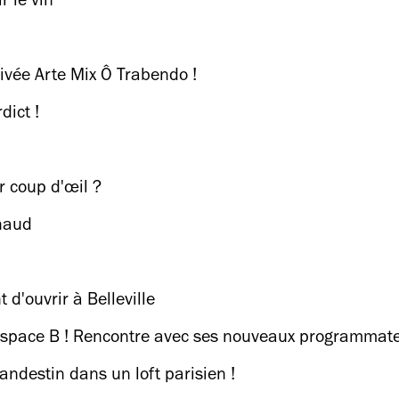
r le vin
rivée Arte Mix Ô Trabendo !
dict !
r coup d'œil ?
chaud
 d'ouvrir à Belleville
L'Espace B ! Rencontre avec ses nouveaux programmat
andestin dans un loft parisien !