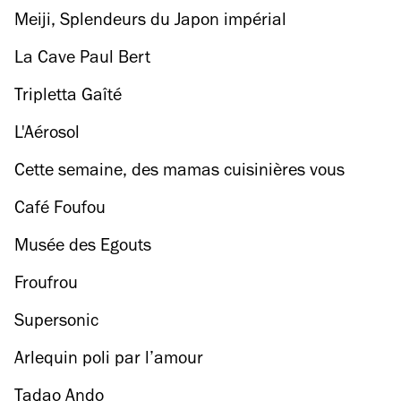
Meiji, Splendeurs du Japon impérial
La Cave Paul Bert
Tripletta Gaîté
L'Aérosol
Cette semaine, des mamas cuisinières vous
régalent dans l'Est parisien
Café Foufou
Musée des Egouts
Froufrou
Supersonic
Arlequin poli par l’amour
Tadao Ando