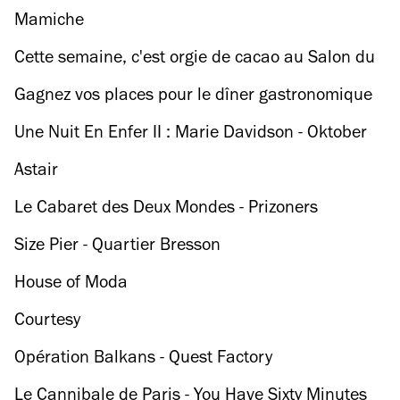
courts et petits producteurs
Mamiche
Cette semaine, c'est orgie de cacao au Salon du
Chocolat !
Gagnez vos places pour le dîner gastronomique
de l'année !
Une Nuit En Enfer II : Marie Davidson - Oktober
Lieber + guests
Astair
Le Cabaret des Deux Mondes - Prizoners
Size Pier - Quartier Bresson
House of Moda
Courtesy
Opération Balkans - Quest Factory
Le Cannibale de Paris - You Have Sixty Minutes