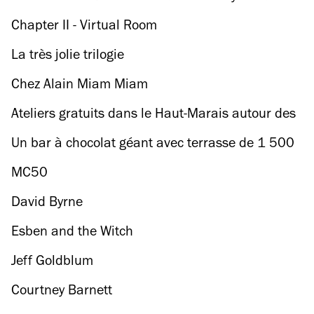
Chapter II - Virtual Room
La très jolie trilogie
Chez Alain Miam Miam
Ateliers gratuits dans le Haut-Marais autour des
thés de la Maison Caron
Un bar à chocolat géant avec terrasse de 1 500
m2 ouvre à Paris
MC50
David Byrne
Esben and the Witch
Jeff Goldblum
Courtney Barnett