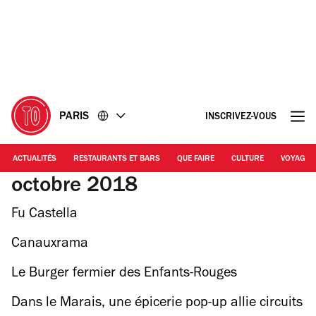
Accéder
Accéder
au
au
contenu
pied
de
page
PARIS
INSCRIVEZ-VOUS
ACTUALITÉS
RESTAURANTS ET BARS
QUE FAIRE
CULTURE
VOYAGE
octobre 2018
Fu Castella
Canauxrama
Le Burger fermier des Enfants-Rouges
Dans le Marais, une épicerie pop-up allie circuits