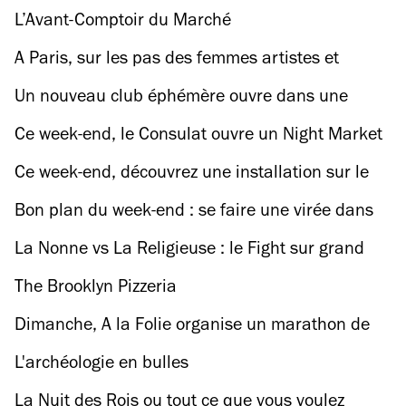
L’Avant-Comptoir du Marché
A Paris, sur les pas des femmes artistes et
révolutionnaires
Un nouveau club éphémère ouvre dans une
banque en plein cœur de Paris !
Ce week-end, le Consulat ouvre un Night Market
pendant 30 heures !
Ce week-end, découvrez une installation sur le
Rocher du Zoo de Paris
Bon plan du week-end : se faire une virée dans
un métro tropical
La Nonne vs La Religieuse : le Fight sur grand
écran !
The Brooklyn Pizzeria
Dimanche, A la Folie organise un marathon de
danse de 12 heures (en continu)
L'archéologie en bulles
La Nuit des Rois ou tout ce que vous voulez