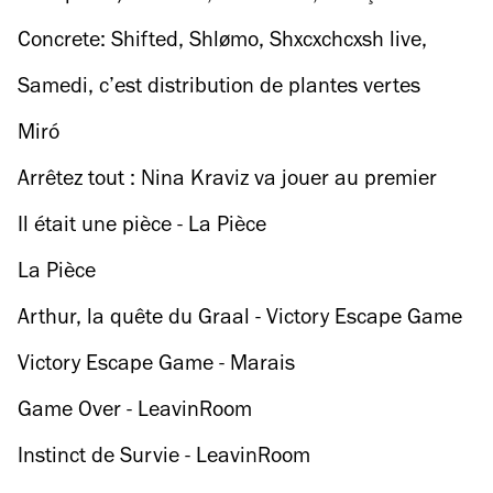
Pagan, Peanuts
Concrete: Shifted, Shlømo, Shxcxchcxsh live,
Antenes
Samedi, c’est distribution de plantes vertes
gratuites à Clichy
Miró
Arrêtez tout : Nina Kraviz va jouer au premier
étage de la Tour Eiffel
Il était une pièce - La Pièce
La Pièce
Arthur, la quête du Graal - Victory Escape Game
Victory Escape Game - Marais
Game Over - LeavinRoom
Instinct de Survie - LeavinRoom