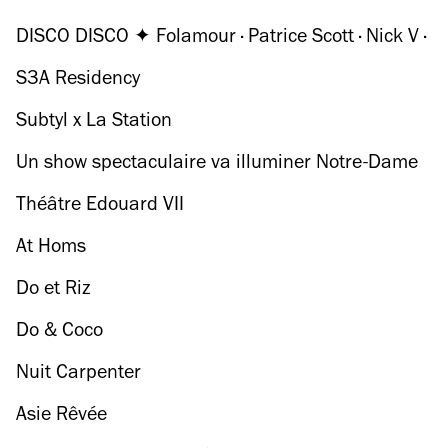
DISCO DISCO ✦ Folamour · Patrice Scott · Nick V ·
Dusty Fingers
S3A Residency
Subtyl x La Station
Un show spectaculaire va illuminer Notre-Dame
de Paris
Théâtre Edouard VII
At Homs
Do et Riz
Do & Coco
Nuit Carpenter
Asie Rêvée