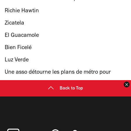
Richie Hawtin
Zicatela
El Guacamole
Bien Ficelé
Luz Verde
Une asso détourne les plans de métro pour
montrer la galère des personnes handicapées
F
Back to Top