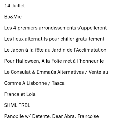
14 Juillet
Bo&Mie
Les 4 premiers arrondissements s’appelleront
désormais... "Paris Centre" !
Les lieux alternatifs pour chiller gratuitement
Le Japon à la fête au Jardin de l’Acclimatation
Pour Halloween, A la Folie met à l’honneur le
Rocky Horror Picture Show
Le Consulat & Emmaüs Alternatives / Vente au
kilo
Comme A Lisbonne / Tasca
Franca et Lola
SHML TRBL
Panoplie w/ Detente, Dear Abra, Françoise