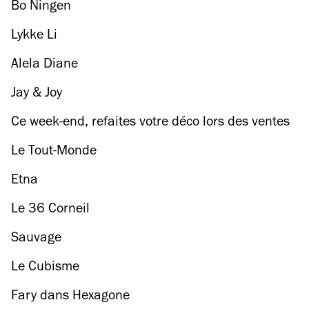
Bo Ningen
Lykke Li
Alela Diane
Jay & Joy
Ce week-end, refaites votre déco lors des ventes
des mobiliers du Consulat et de l’Aérosol
Le Tout-Monde
Etna
Le 36 Corneil
Sauvage
Le Cubisme
Fary dans Hexagone