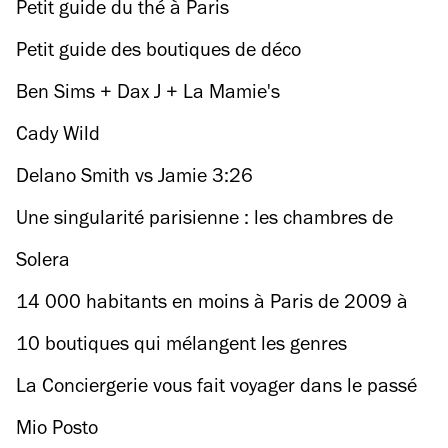
Petit guide du thé à Paris
Petit guide des boutiques de déco
Ben Sims + Dax J + La Mamie's
Cady Wild
Delano Smith vs Jamie 3:26
Une singularité parisienne : les chambres de
bonne
Solera
14 000 habitants en moins à Paris de 2009 à
2014 : la mairie cible Airbnb
10 boutiques qui mélangent les genres
La Conciergerie vous fait voyager dans le passé
avec la réalité augmentée
Mio Posto