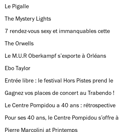
Le Pigalle
The Mystery Lights
7 rendez-vous sexy et immanquables cette
semaine
The Orwells
Le M.U.R Oberkampf s’exporte à Orléans
Ebo Taylor
Entrée libre : le festival Hors Pistes prend le
large au Centre Pompidou
Gagnez vos places de concert au Trabendo !
Le Centre Pompidou a 40 ans : rétrospective
chiffrée d'un musée singulier
Pour ses 40 ans, le Centre Pompidou s’offre à
vous gratuitement, du 4 au 5 février
Pierre Marcolini at Printemps