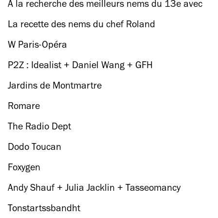
A la recherche des meilleurs nems du 13e avec
le chef Roland
La recette des nems du chef Roland
W Paris-Opéra
P2Z : Idealist + Daniel Wang + GFH
Jardins de Montmartre
Romare
The Radio Dept
Dodo Toucan
Foxygen
Andy Shauf + Julia Jacklin + Tasseomancy
Tonstartssbandht