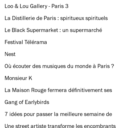
Loo & Lou Gallery - Paris 3
La Distillerie de Paris : spiritueux spirituels
Le Black Supermarket : un supermarché
transformé en squat arty et éphémère
Festival Télérama
Nest
Où écouter des musiques du monde à Paris ?
Monsieur K
La Maison Rouge fermera définitivement ses
portes en 2018… et on voit rouge !
Gang of Earlybirds
7 idées pour passer la meilleure semaine de
toute votre vie
Une street artiste transforme les encombrants