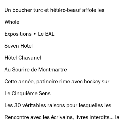
des rues parisiennes en art
Un boucher turc et hétéro-beauf affole les
réseaux sociaux en coupant de la viande
Whole
Expositions • Le BAL
Seven Hôtel
Hôtel Chavanel
Au Sourire de Montmartre
Cette année, patinoire rime avec hockey sur
glace à la tour Eiffel
Le Cinquième Sens
Les 30 véritables raisons pour lesquelles les
Parisiens quittent Paris
Rencontre avec les écrivains, livres interdits... la