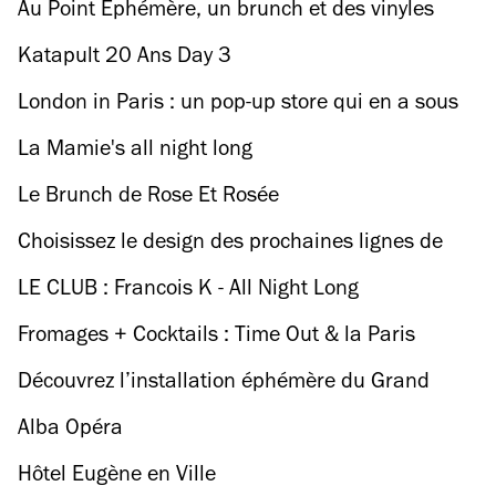
le 93
Au Point Ephémère, un brunch et des vinyles
pour vous régaler ce dimanche
Katapult 20 Ans Day 3
London in Paris : un pop-up store qui en a sous
la Manche
La Mamie's all night long
Le Brunch de Rose Et Rosée
Choisissez le design des prochaines lignes de
tram franciliennes
LE CLUB : Francois K - All Night Long
Fromages + Cocktails : Time Out & la Paris
Cocktail Week organisent leur soirée Fromtails
Découvrez l’installation éphémère du Grand
musée du Parfum à la gare Saint-Lazare
Alba Opéra
Hôtel Eugène en Ville