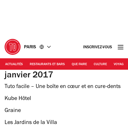
Accéder
Accéder
au
au
contenu
pied
de
page
PARIS
INSCRIVEZ-VOUS
ACTUALITÉS
RESTAURANTS ET BARS
QUE FAIRE
CULTURE
VOYAGE
janvier 2017
Tuto facile – Une boîte en cœur et en cure-dents
pour la Saint-Valentin
Kube Hôtel
Graine
Les Jardins de la Villa