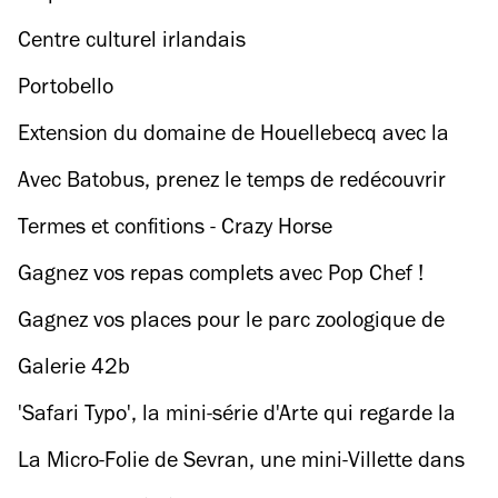
Centre culturel irlandais
Portobello
Extension du domaine de Houellebecq avec la
nouvelle monographie des Cahiers de l'Herne
Avec Batobus, prenez le temps de redécouvrir
Paris en bateau
Termes et confitions - Crazy Horse
Gagnez vos repas complets avec Pop Chef !
Gagnez vos places pour le parc zoologique de
Paris !
Galerie 42b
'Safari Typo', la mini-série d'Arte qui regarde la
ville dans le miroir de ses lettres
La Micro-Folie de Sevran, une mini-Villette dans