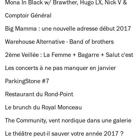
Nuit de la Lecture c'est samedi
Mona In Black w/ Brawther, Hugo LX, Nick V &
House Dance Class
Comptoir Général
Big Mamma : une nouvelle adresse début 2017
avec des pizzas à 5 €
Warehouse Alternative - Band of brothers
2ème Veillée : La Femme + Bagarre + Salut c'est
cool
Les concerts à ne pas manquer en janvier
ParkingStone #7
Restaurant du Rond-Point
Le brunch du Royal Monceau
The Community, vent nordique dans une galerie
de Château d'Eau
Le théâtre peut-il sauver votre année 2017 ?