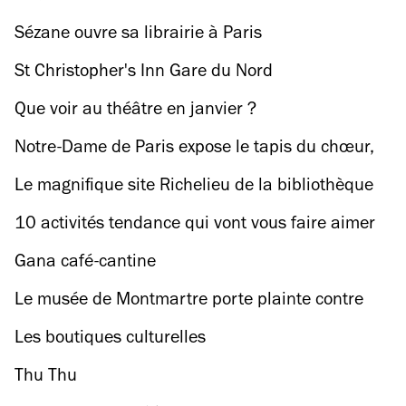
Sézane ouvre sa librairie à Paris
St Christopher's Inn Gare du Nord
Que voir au théâtre en janvier ?
Notre-Dame de Paris expose le tapis du chœur,
une relique de 200 m2 datant du XIXe siècle
Le magnifique site Richelieu de la bibliothèque
nationale a été rénové : visite guidée
10 activités tendance qui vont vous faire aimer
le sport
Gana café-cantine
Le musée de Montmartre porte plainte contre
l'association des musées de Paris
Les boutiques culturelles
Thu Thu