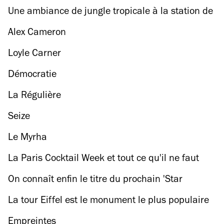
Une ambiance de jungle tropicale à la station de
métro Opéra
Alex Cameron
Loyle Carner
Démocratie
La Régulière
Seize
Le Myrha
La Paris Cocktail Week et tout ce qu'il ne faut
pas manquer cette semaine
On connaît enfin le titre du prochain 'Star
Wars'...
La tour Eiffel est le monument le plus populaire
au monde sur Instagram
Empreintes