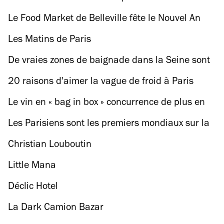
Le Food Market de Belleville fête le Nouvel An
chinois
Les Matins de Paris
De vraies zones de baignade dans la Seine sont
à l'étude pour 2024
20 raisons d'aimer la vague de froid à Paris
Le vin en « bag in box » concurrence de plus en
plus la sainte bouteille sur nos tables
Les Parisiens sont les premiers mondiaux sur la
fréquentation des bars !
Christian Louboutin
Little Mana
Déclic Hotel
La Dark Camion Bazar