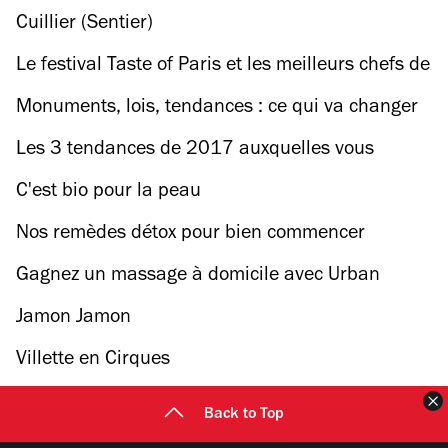
Cuillier (Sentier)
Le festival Taste of Paris et les meilleurs chefs de
Paris reviennent au Grand Palais
Monuments, lois, tendances : ce qui va changer
à Paris dès janvier 2017
Les 3 tendances de 2017 auxquelles vous
n'échapperez pas
C'est bio pour la peau
Nos remèdes détox pour bien commencer
l'année
Gagnez un massage à domicile avec Urban
Massage !
Jamon Jamon
Villette en Cirques
F
Back to Top