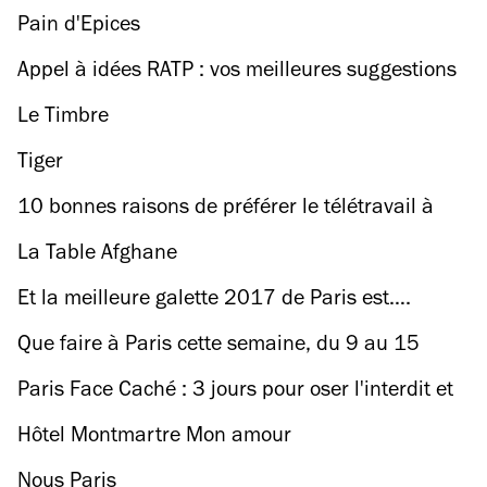
Pain d'Epices
Appel à idées RATP : vos meilleures suggestions
pour le métro de demain
Le Timbre
Tiger
10 bonnes raisons de préférer le télétravail à
Paris
La Table Afghane
Et la meilleure galette 2017 de Paris est….
Que faire à Paris cette semaine, du 9 au 15
janvier
Paris Face Caché : 3 jours pour oser l'interdit et
risquer l'inconnu
Hôtel Montmartre Mon amour
Nous Paris