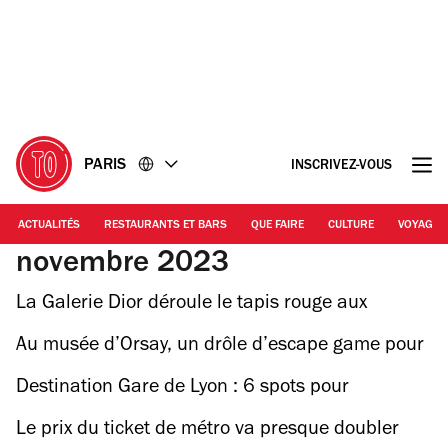
Accéder
Accéder
au
au
contenu
pied
de
page
PARIS
INSCRIVEZ-VOUS
ACTUALITÉS
RESTAURANTS ET BARS
QUE FAIRE
CULTURE
VOYAGE
novembre 2023
La Galerie Dior déroule le tapis rouge aux
artistes femmes dans un nouveau parcours
Au musée d’Orsay, un drôle d’escape game pour
redécouvrir l’art sous un angle queer
Destination Gare de Lyon : 6 spots pour
(re)découvrir le meilleur du quartier
Le prix du ticket de métro va presque doubler