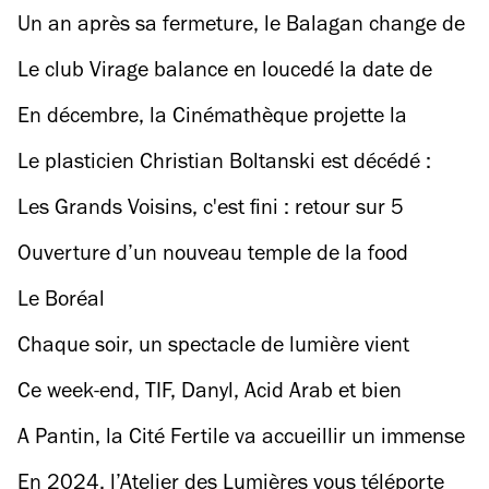
Yard
Un an après sa fermeture, le Balagan change de
blaze et rouvre ses portes ! On vous emmène.
Le club Virage balance en loucedé la date de
lancement de sa troisième édition
En décembre, la Cinémathèque projette la
filmographie complète de Sofia Coppola (son
Le plasticien Christian Boltanski est décédé :
dernier film compris) !
retour sur son œuvre, immortelle
Les Grands Voisins, c'est fini : retour sur 5
années d'une folle épopée
Ouverture d’un nouveau temple de la food
italienne de 2 500 m2 en plein Marais
Le Boréal
Chaque soir, un spectacle de lumière vient
sublimer le Dôme des Invalides
Ce week-end, TIF, Danyl, Acid Arab et bien
d’autres célèbrent l’Algérie à Chaillot !
A Pantin, la Cité Fertile va accueillir un immense
club indoor de jour jusqu’au mois de mai !
En 2024, l’Atelier des Lumières vous téléporte