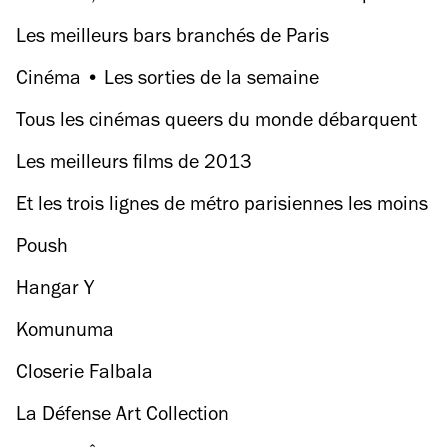
dans l’Egypte des pharaons
Les meilleurs bars branchés de Paris
Cinéma • Les sorties de la semaine
Tous les cinémas queers du monde débarquent
à Paris pour le festival Chéries-Chéris
Les meilleurs films de 2013
Et les trois lignes de métro parisiennes les moins
ponctuelles sont…
Poush
Hangar Y
Komunuma
Closerie Falbala
La Défense Art Collection