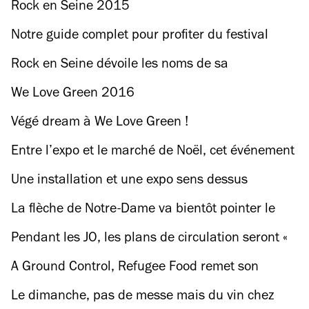
Rock en Seine 2015
Notre guide complet pour profiter du festival
Rock en Seine
Rock en Seine dévoile les noms de sa
programmation 2023
We Love Green 2016
Végé dream à We Love Green !
Entre l’expo et le marché de Noël, cet événement
fête les 80 ans du LSD (et ça va faire un carton)
Une installation et une expo sens dessus
dessous sont à découvrir faubourg Saint-Honoré
La flèche de Notre-Dame va bientôt pointer le
bout de son nez !
Pendant les JO, les plans de circulation seront «
hardcore » à Paris, prévient le ministre Clément
A Ground Control, Refugee Food remet son
Beaune
banquet solidaire au menu de Noël
Le dimanche, pas de messe mais du vin chez