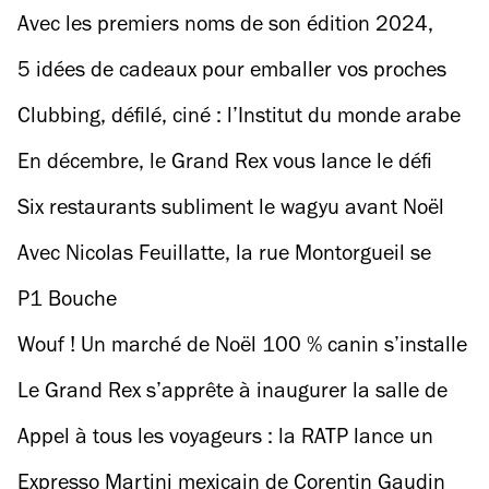
pendant les Jeux olympiques
Avec les premiers noms de son édition 2024,
Rock en Seine joue à fond la carte de la
5 idées de cadeaux pour emballer vos proches
nostalgie
sans abîmer la planète !
Clubbing, défilé, ciné : l’Institut du monde arabe
nous gâte pour Noël avec son premier festival
En décembre, le Grand Rex vous lance le défi
d’une nuit : 13h de projo du Seigneur des
Six restaurants subliment le wagyu avant Noël
Anneaux
Avec Nicolas Feuillatte, la rue Montorgueil se
transforme en Rue des Bulles
P1 Bouche
Wouf ! Un marché de Noël 100 % canin s’installe
sur le canal Saint-Martin
Le Grand Rex s’apprête à inaugurer la salle de
ciné du futur (la plus belle que vous ayez jamais
Appel à tous les voyageurs : la RATP lance un
vue?)
casting pour trouver ses nouvelles voix
Expresso Martini mexicain de Corentin Gaudin