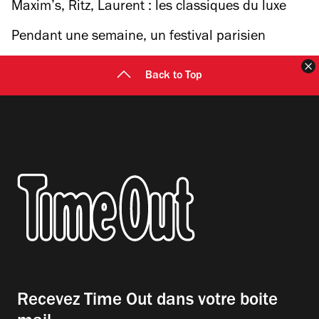
perdre dans un labyrinthe
Maxim’s, Ritz, Laurent : les classiques du luxe
parisien reprennent des couleurs
Pendant une semaine, un festival parisien
célèbre le shochu, cet alcool japonais méconnu
F
Back to Top
en France
Recevez Time Out dans votre boite