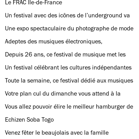
Le FRAC Île-de-France
Un festival avec des icônes de l’underground va
secouer Boulbi fin novembre
Une expo spectaculaire du photographe de mode
Juergen Teller débarque à Paris
Adeptes des musiques électroniques,
expérimentales ou minimalistes, votre festival
Depuis 26 ans, ce festival de musique met les
préféré est de retour
femmes artistes à l’honneur
Un festival célébrant les cultures indépendantes
va tabasser Ivry-sur-Seine ce week-end
Toute la semaine, ce festival dédié aux musiques
du monde entier va retourner cinq salles
Votre plan cul du dimanche vous attend à la
parisiennes
Bellevilloise
Vous allez pouvoir élire le meilleur hamburger de
Paris
Echizen Soba Togo
Venez fêter le beaujolais avec la famille