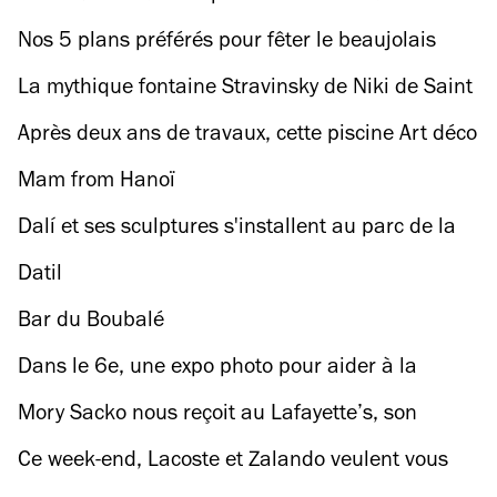
surprise hors norme vous attend ce dimanche...
Nos 5 plans préférés pour fêter le beaujolais
nouveau à fond les ballons
La mythique fontaine Stravinsky de Niki de Saint
Phalle et Jean Tinguely rouvre enfin ses jets
Après deux ans de travaux, cette piscine Art déco
du 5e rouvre bientôt ses portes !
Mam from Hanoï
Dalí et ses sculptures s'installent au parc de la
Villette pendant deux mois
Datil
Bar du Boubalé
Dans le 6e, une expo photo pour aider à la
reconstruction d’un village en Ukraine
Mory Sacko nous reçoit au Lafayette’s, son
fastueux nouveau restaurant
Ce week-end, Lacoste et Zalando veulent vous