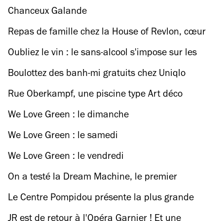
Chambre Noire !
Chanceux Galande
Repas de famille chez la House of Revlon, cœur
dansant de la scène ballroom parisienne
Oubliez le vin : le sans-alcool s'impose sur les
plus belles tables gastronomiques de Paris
Boulottez des banh-mi gratuits chez Uniqlo
Marais le 11 novembre
Rue Oberkampf, une piscine type Art déco
classée monument historique et sauvée de la
We Love Green : le dimanche
destruction
We Love Green : le samedi
We Love Green : le vendredi
On a testé la Dream Machine, le premier
massage semi-psychédélique de Paris
Le Centre Pompidou présente la plus grande
expo de dessins de Picasso de l’histoire
JR est de retour à l'Opéra Garnier ! Et une