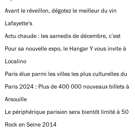
(Danico)
Avant le réveillon, dégotez le meilleur du vin
nature à Ground Control
Lafayette's
Actu chaude : les samedis de décembre, c’est
sauna party à la Cité Fertile
Pour sa nouvelle expo, le Hangar Y vous invite à
“prendre le soleil” tout l’hiver
Localino
Paris élue parmi les villes les plus culturelles du
monde !
Paris 2024 : Plus de 400 000 nouveaux billets à
choper pour TOUS les sports (et les cérémonies) !
Arsouille
Le périphérique parisien sera bientôt limité à 50
km/h
Rock en Seine 2014